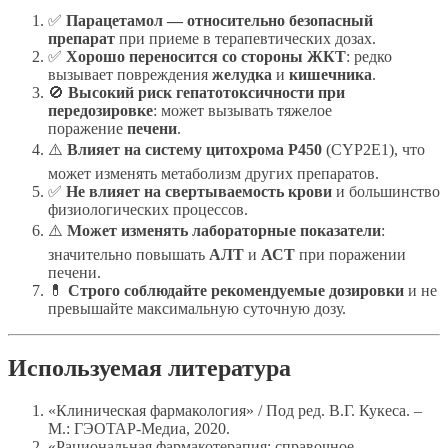
✅
Парацетамол — относительно безопасный
препарат
при приеме в терапевтических дозах.
✅
Хорошо переносится со стороны ЖКТ
: редко
вызывает повреждения
желудка
и
кишечника
.
🚫
Высокий риск гепатотоксичности при
передозировке
: может вызывать тяжелое
поражение
печени
.
⚠️
Влияет на систему цитохрома P450
(CYP2E1), что
может изменять метаболизм других препаратов.
✅
Не влияет на свертываемость крови
и большинство
физиологических процессов.
⚠️
Может изменять лабораторные показатели
:
значительно повышать
АЛТ
и
АСТ
при поражении
печени.
💊
Строго соблюдайте рекомендуемые дозировки
и не
превышайте максимальную суточную дозу.
Используемая литература
«Клиническая фармакология» / Под ред. В.Г. Кукеса. –
М.: ГЭОТАР-Медиа, 2020.
«Рациональная фармакотерапия: справочное