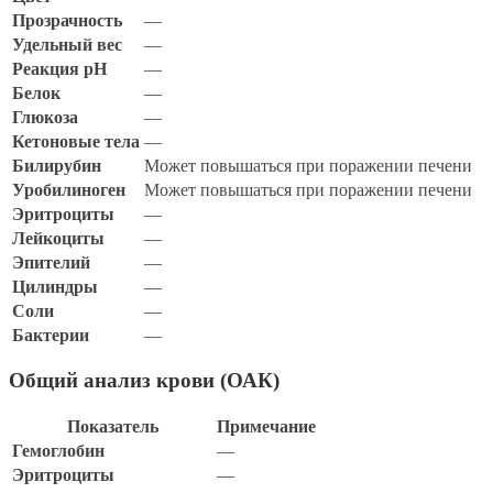
Прозрачность
—
Удельный вес
—
Реакция pH
—
Белок
—
Глюкоза
—
Кетоновые тела
—
Билирубин
Может повышаться при поражении печени
Уробилиноген
Может повышаться при поражении печени
Эритроциты
—
Лейкоциты
—
Эпителий
—
Цилиндры
—
Соли
—
Бактерии
—
Общий анализ крови (ОАК)
Показатель
Примечание
Гемоглобин
—
Эритроциты
—