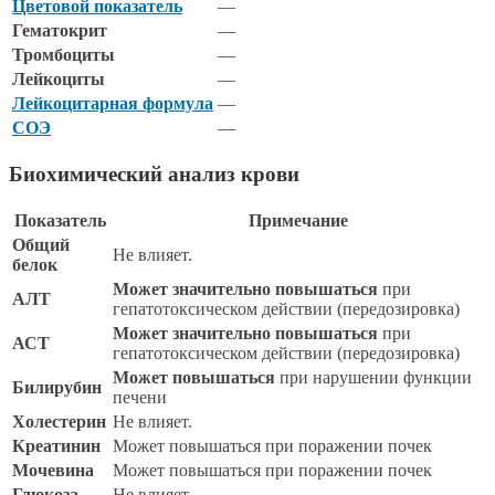
Цветовой показатель
—
Гематокрит
—
Тромбоциты
—
Лейкоциты
—
Лейкоцитарная формула
—
СОЭ
—
Биохимический анализ крови
Показатель
Примечание
Общий
Не влияет.
белок
Может значительно повышаться
при
АЛТ
гепатотоксическом действии (передозировка)
Может значительно повышаться
при
АСТ
гепатотоксическом действии (передозировка)
Может повышаться
при нарушении функции
Билирубин
печени
Холестерин
Не влияет.
Креатинин
Может повышаться при поражении почек
Мочевина
Может повышаться при поражении почек
Глюкоза
Не влияет.