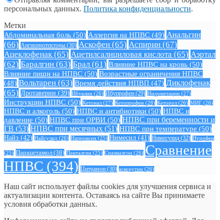
персональных данных.
Политика конфиденциальности
.
Метки
Анальгин
Абдоминальная боль
(50)
Аллергия на НПВС
(49)
(66)
Аскофен
(65)
Аспирин
(67)
Ангиопротекторы
(30)
Ацеклофенак
(65)
Ацетилсалициловая кислота
(65)
Аэртал
(62)
Баралгин
(63)
Брал
(61)
Влияние НПВС на кровь
(50)
Влияние пищи на НПВС
(50)
Возрастные ограничения НПВС
Вольтарен
(63)
Диклофенак
(48)
Время действия НПВП
(47)
(65)
Дротаверин
(39)
Ибуклин
(26)
Ибупрофен
(29)
Индометацин
(27)
Инструкции НПВС
(50)
Кетонал
(27)
Кетопрофен
(28)
Кеторол
(26)
МИГ
(26)
НПВС и алкоголь
(50)
НПВС и антибиотики
(50)
НПВС и
давление
(50)
НПВС при ОРВИ
(50)
НПВС при беременности и
ГВ
(53)
НПВС при месячных
(51)
НПВС при температуре
(50)
Найз
(42)
Нимесил
(41)
Нимесулид
(32)
Найсулид
(26)
Напроксен
(25)
Нурофен
Сравнение
Парацетамол
(38)
Спазмалгон
(26)
(25)
Пенталгин
(25)
НПВС
(394)
Цитрамон
(30)
аскорутин
(26)
Наш сайт использует файлы cookies для улучшения сервиса и
актуализации контента. Оставаясь на сайте Вы принимаете
условия обработки данных.