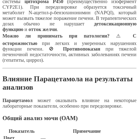
системы
цитохрома P450
(преимущественно изофермент
CYP2E1). При передозировке образуется токсичный
метаболит N-ацетил-p-бензохинонимин (NAPQI), который
может вызвать тяжелое поражение печени. В терапевтических
дозах обычно не нарушает
детоксикационную
функцию
и
отток желчи
.
Можно ли принимать при патологии?
⚠️
С
осторожностью
при легких и умеренных нарушениях
функции печени. 🚫
Противопоказан
при тяжелой
печеночной недостаточности, активных заболеваниях печени
(гепатиты, цирроз).
Влияние Парацетамола на результаты
анализов
Парацетамол
может оказывать влияние на некоторые
лабораторные показатели, особенно при передозировке.
Общий анализ мочи (ОАМ)
Показатель
Примечание
Цвет
—