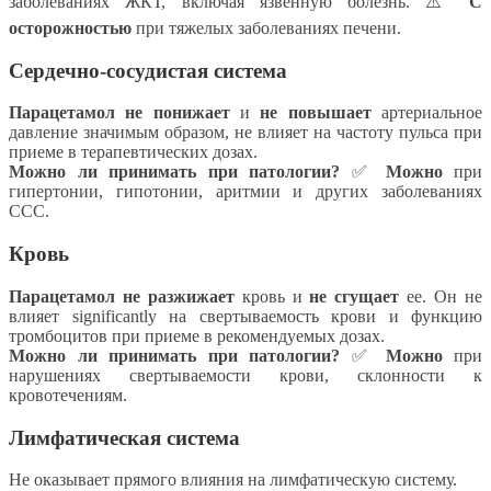
заболеваниях ЖКТ, включая язвенную болезнь. ⚠️
С
осторожностью
при тяжелых заболеваниях печени.
Сердечно-сосудистая система
Парацетамол
не понижает
и
не повышает
артериальное
давление значимым образом, не влияет на частоту пульса при
приеме в терапевтических дозах.
Можно ли принимать при патологии?
✅
Можно
при
гипертонии, гипотонии, аритмии и других заболеваниях
ССС.
Кровь
Парацетамол
не разжижает
кровь и
не сгущает
ее. Он не
влияет significantly на свертываемость крови и функцию
тромбоцитов при приеме в рекомендуемых дозах.
Можно ли принимать при патологии?
✅
Можно
при
нарушениях свертываемости крови, склонности к
кровотечениям.
Лимфатическая система
Не оказывает прямого влияния на лимфатическую систему.