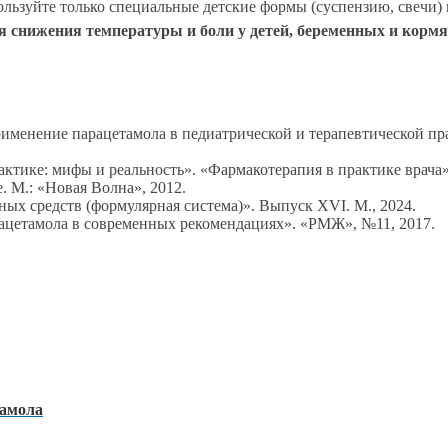
льзуйте только специальные детские формы (суспензию, свечи) и
ля снижения температуры и боли у детей, беременных и кор
менение парацетамола в педиатрической и терапевтической пра
ктике: мифы и реальность». «Фармакотерапия в практике врача»
. М.: «Новая Волна», 2012.
ых средств (формулярная система)». Выпуск XVI. М., 2024.
рацетамола в современных рекомендациях». «РМЖ», №11, 2017.
тамола