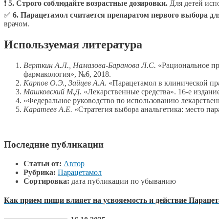
❗
5. Строго соблюдайте возрастные дозировки.
Для детей испо
✅
6. Парацетамол считается препаратом первого выбора д
врачом.
Используемая литература
Верткин А.Л., Намазова-Баранова Л.С.
«Рациональное при
фармакология», №6, 2018.
Карпов О.Э., Зайцев А.А.
«Парацетамол в клинической пра
Машковский М.Д.
«Лекарственные средства». 16-е издание
«Федеральное руководство по использованию лекарственн
Каратеев А.Е.
«Стратегия выбора анальгетика: место па
Последние публикации
Статьи от:
Автор
Рубрика:
Парацетамол
Сортировка:
дата публикации по убыванию
Как прием пищи влияет на усвояемость и действие Параце