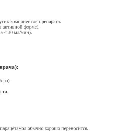
угих компонентов препарата.
в активной форме).
а < 30 мл/мин).
врача):
ера).
сти.
парацетамол обычно хорошо переносится.