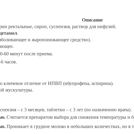
Описание
рии ректальные, сироп, суспензия, раствор для инфузий.
цетамол
.
езболивающее и жаропонижающее средство).
ающее.
0-60 минут после приема.
-6 часов.
о ключевое отличие от НПВП (ибупрофена, аспирина).
ой мускулатуры.
пензия – с 3 месяцев, таблетки – с 3 лет (по назначению врача).
ью.
Считается препаратом выбора для снижения температуры и бо
ью.
Проникает в грудное молоко в небольших количествах, но в т