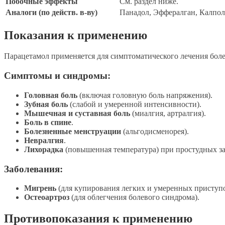
Побочные эффекты
См. раздел ниже.
Аналоги (по действ. в-ву)
Панадол, Эффералган, Калпол
Показания к применению
Парацетамол применяется для симптоматического лечения бол
Симптомы и синдромы:
Головная боль
(включая головную боль напряжения).
Зубная боль
(слабой и умеренной интенсивности).
Мышечная и суставная боль
(миалгия, артралгия).
Боль в спине
.
Болезненные менструации
(альгодисменорея).
Невралгия
.
Лихорадка
(повышенная температура) при простудных за
Заболевания:
Мигрень
(для купирования легких и умеренных приступо
Остеоартроз
(для облегчения болевого синдрома).
Противопоказания к применению