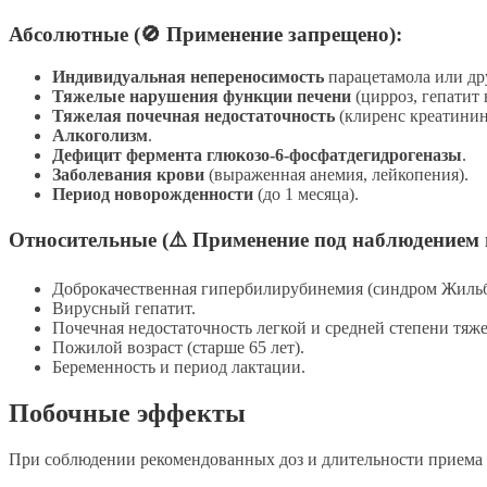
Абсолютные (🚫 Применение запрещено):
Индивидуальная непереносимость
парацетамола или др
Тяжелые нарушения функции печени
(цирроз, гепатит 
Тяжелая почечная недостаточность
(клиренс креатинин
Алкоголизм
.
Дефицит фермента глюкозо-6-фосфатдегидрогеназы
.
Заболевания крови
(выраженная анемия, лейкопения).
Период новорожденности
(до 1 месяца).
Относительные (⚠️ Применение под наблюдением 
Доброкачественная гипербилирубинемия (синдром Жильб
Вирусный гепатит.
Почечная недостаточность легкой и средней степени тяже
Пожилой возраст (старше 65 лет).
Беременность и период лактации.
Побочные эффекты
При соблюдении рекомендованных доз и длительности приема 