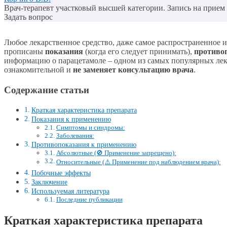
Врач-терапевт участковый высшей категории. Запись на прием п
Задать вопрос
Любое лекарственное средство, даже самое распространенное 
прописаны
показания
(когда его следует принимать),
противо
информацию о парацетамоле – одном из самых популярных лека
ознакомительной и
не заменяет консультацию врача
.
Содержание статьи
Краткая характеристика препарата
Показания к применению
Симптомы и синдромы:
Заболевания:
Противопоказания к применению
Абсолютные (🚫 Применение запрещено):
Относительные (⚠️ Применение под наблюдением врача):
Побочные эффекты
Заключение
Используемая литература
Последние публикации
Краткая характеристика препарата