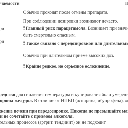
ечаемости
П
Обычно проходят после отмены препарата.
При соблюдении дозировки возникают нечасто.
❗ Главный риск парацетамола.
Возникает при значи
При
быть смертельно опасным.
При
❗ Также связано с передозировкой или длительны
Обычно при длительном приеме высоких доз.
❗ Крайне редкое, но серьезное осложнение.
редство
для снижения температуры и купирования боли умерен
тороны желудка.
В отличие от НПВП (аспирина, ибупрофена), о
жение печени при передозировке.
Никогда не превышайте мак
и не сочетайте с приемом алкоголя.
ельных процессов (артрит, тендинит) он не подходит.