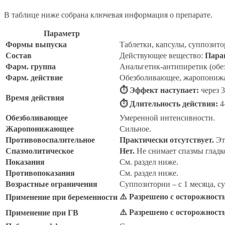
В таблице ниже собрана ключевая информация о препарате.
Параметр
Формы выпуска
Таблетки, капсулы, суппозито
Состав
Действующее вещество:
Пара
Фарм. группа
Анальгетик-антипиретик (об
Фарм. действие
Обезболивающее, жаропониж
⏱ Эффект наступает:
через 3
Время действия
⏱ Длительность действия:
4
Обезболивающее
Умеренной интенсивности.
Жаропонижающее
Сильное.
Противовоспалительное
Практически отсутствует.
Эт
Спазмолитическое
Нет.
Не снимает спазмы гладк
Показания
См. раздел ниже.
Противопоказания
См. раздел ниже.
Возрастные ограничения
Суппозитории – с 1 месяца, сус
⚠️ Разрешено с осторожност
Применение при беременности
⚠️ Разрешено с осторожност
Применение при ГВ