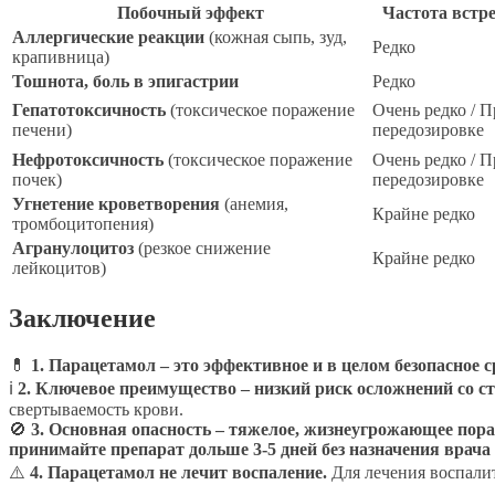
Побочный эффект
Частота встр
Аллергические реакции
(кожная сыпь, зуд,
Редко
крапивница)
Тошнота, боль в эпигастрии
Редко
Гепатотоксичность
(токсическое поражение
Очень редко / 
печени)
передозировке
Нефротоксичность
(токсическое поражение
Очень редко / 
почек)
передозировке
Угнетение кроветворения
(анемия,
Крайне редко
тромбоцитопения)
Агранулоцитоз
(резкое снижение
Крайне редко
лейкоцитов)
Заключение
💊
1. Парацетамол – это эффективное и в целом безопасное с
ℹ
2. Ключевое преимущество – низкий риск осложнений со с
свертываемость крови.
🚫
3. Основная опасность – тяжелое, жизнеугрожающее пора
принимайте препарат дольше 3-5 дней без назначения врача 
⚠️
4. Парацетамол не лечит воспаление.
Для лечения воспалит