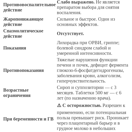
Слабо выражено.
Не является
Противовоспалительное
препаратом выбора для снятия
действие
воспаления.
Жаропонижающее
Сильное и быстрое. Один из
действие
основных эффектов.
Спазмолитическое
Отсутствует.
действие
Лихорадка при ОРВИ, гриппе;
Показания
болевой синдром слабой и
умеренной интенсивности.
Тяжелые нарушения функции
печени и почек, дефицит фермента
Противопоказания
глюкозо-6-фосфатдегидрогеназы,
заболевания крови, алкоголизм,
гиперчувствительность.
Сироп и суппозитории — с 3
Возрастные
месяцев. Таблетки 500 мг — с 6
ограничения
лет (по назначению врача).
⚠️ С осторожностью.
Разрешен к
применению, если потенциальная
польза превышает риск. Проникает
При беременности и ГВ
через плацентарный барьер и в
грудное молоко в небольших