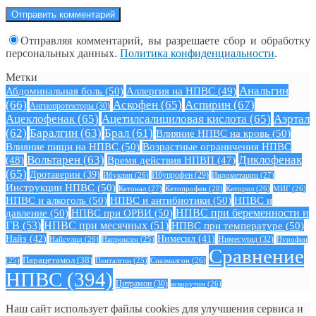
Отправляя комментарий, вы разрешаете сбор и обработку
персональных данных.
Политика конфиденциальности
.
Метки
Анальгин
Абдоминальная боль
(50)
Аллергия на НПВС
(49)
(66)
Аскофен
(65)
Аспирин
(67)
Ангиопротекторы
(30)
Ацеклофенак
(65)
Ацетилсалициловая кислота
(65)
Аэртал
(62)
Баралгин
(63)
Брал
(61)
Влияние НПВС на кровь
(50)
Влияние пищи на НПВС
(50)
Возрастные ограничения НПВС
Вольтарен
(63)
Диклофенак
(48)
Время действия НПВП
(47)
(65)
Дротаверин
(39)
Ибуклин
(26)
Ибупрофен
(29)
Индометацин
(27)
Инструкции НПВС
(50)
Кетонал
(27)
Кетопрофен
(28)
Кеторол
(26)
МИГ
(26)
НПВС и алкоголь
(50)
НПВС и антибиотики
(50)
НПВС и
давление
(50)
НПВС при ОРВИ
(50)
НПВС при беременности и
ГВ
(53)
НПВС при месячных
(51)
НПВС при температуре
(50)
Найз
(42)
Нимесил
(41)
Нимесулид
(32)
Найсулид
(26)
Напроксен
(25)
Нурофен
Сравнение
Парацетамол
(38)
Спазмалгон
(26)
(25)
Пенталгин
(25)
НПВС
(394)
Цитрамон
(30)
аскорутин
(26)
Наш сайт использует файлы cookies для улучшения сервиса и