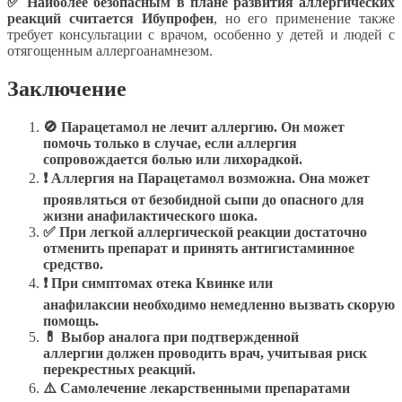
✅ Наиболее безопасным в плане развития аллергических
реакций считается Ибупрофен
, но его применение также
требует консультации с врачом, особенно у детей и людей с
отягощенным аллергоанамнезом.
Заключение
🚫 Парацетамол не лечит аллергию. Он может
помочь только в случае, если аллергия
сопровождается болью или лихорадкой.
❗ Аллергия на Парацетамол возможна. Она может
проявляться от безобидной сыпи до опасного для
жизни анафилактического шока.
✅ При легкой аллергической реакции достаточно
отменить препарат и принять антигистаминное
средство.
❗ При симптомах отека Квинке или
анафилаксии необходимо немедленно вызвать скорую
помощь.
💊 Выбор аналога при подтвержденной
аллергии должен проводить врач, учитывая риск
перекрестных реакций.
⚠️ Самолечение лекарственными препаратами