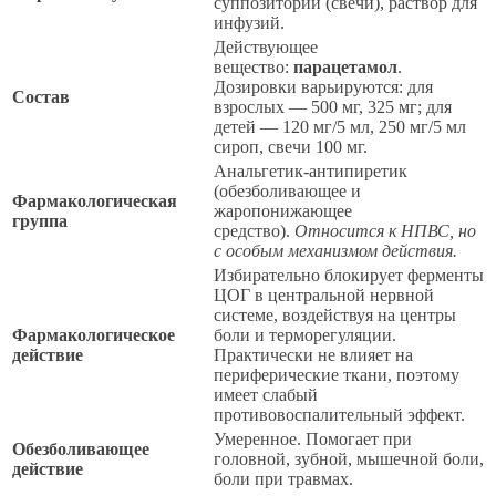
суппозитории (свечи), раствор для
инфузий.
Действующее
вещество:
парацетамол
.
Дозировки варьируются: для
Состав
взрослых — 500 мг, 325 мг; для
детей — 120 мг/5 мл, 250 мг/5 мл
сироп, свечи 100 мг.
Анальгетик-антипиретик
(обезболивающее и
Фармакологическая
жаропонижающее
группа
средство).
Относится к НПВС, но
с особым механизмом действия.
Избирательно блокирует ферменты
ЦОГ в центральной нервной
системе, воздействуя на центры
Фармакологическое
боли и терморегуляции.
действие
Практически не влияет на
периферические ткани, поэтому
имеет слабый
противовоспалительный эффект.
Умеренное. Помогает при
Обезболивающее
головной, зубной, мышечной боли,
действие
боли при травмах.