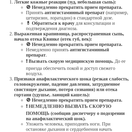
Легкие кожные реакции (зуд, небольшая сыпь):
🚫 Немедленно прекратить прием препарата.
Принять
антигистаминный препарат
(например,
цетиризин, лоратадин) в стандартной дозе.
💊 Обратиться к врачу
для консультации и
подтверждения диагноза.
Выраженная крапивница, распространенная сыпь,
начало отека Квинке (отек губ, век):
🚫 Немедленно прекратить прием препарата.
Немедленно принять
антигистаминный
препарат
.
❗ Вызвать скорую медицинскую помощь.
До ее
приезда обеспечить покой и доступ свежего
воздуха.
Признаки анафилактического шока (резкая слабость,
головокружение, падение давления, затрудненное
свистящее дыхание, потеря сознания) или отека
гортани (удушье, лающий кашель):
🚫 Немедленно прекратить прием препарата.
❗ НЕМЕДЛЕННО ВЫЗВАТЬ СКОРУЮ
ПОМОЩЬ (сообщив диспетчеру о подозрении
на анафилактический шок).
Уложить человека, приподнять ноги. При
остановке дыхания и сердцебиения начать