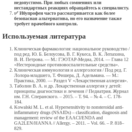
недопустимо. При любых сомнениях или
нестандартных реакциях обращайтесь к специалисту.
✅ Ибупрофен часто рассматривается как более
безопасная альтернатива, но его назначение также
требует врачебного контроля.
Используемая литература
Клиническая фармакология: национальное руководство /
под ред. Ю. Б. Белоусова, В. Г. Кукеса, В. К. Лепахина,
В. И. Петрова. — М.: ГЭОТАР-Медиа, 2014. — Глава 12
«Нестероидные противовоспалительные средства».
Клиническая иммунология и аллергология / Под ред. Г.
Лолора-младшего, Т. Фишера, Д. Адельмана. — М.:
Практика, 2000. — Раздел V «Лекарственная аллергия».
Таболин В. А. и др. Лекарственная аллергия у детей:
принципы диагностики и лечения // Педиатрия. Журнал
им. Г.Н. Сперанского. – 2015. – Т. 94. – № 4. – С. 178-
184.
Kowalski M. L. et al. Hypersensitivity to nonsteroidal anti-
inflammatory drugs (NSAIDs) – classification, diagnosis and
management: review of the EAACI/ENDA and
GA2LEN/HANNA // Allergy. – 2011. – Vol. 66. – P. 818–
829.