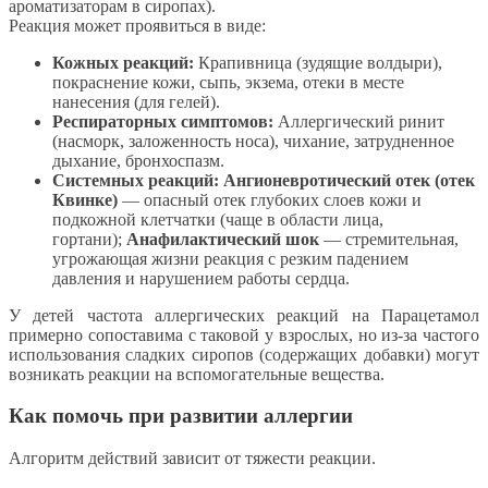
ароматизаторам в сиропах).
Реакция может проявиться в виде:
Кожных реакций:
Крапивница (зудящие волдыри),
покраснение кожи, сыпь, экзема, отеки в месте
нанесения (для гелей).
Респираторных симптомов:
Аллергический ринит
(насморк, заложенность носа), чихание, затрудненное
дыхание, бронхоспазм.
Системных реакций:
Ангионевротический отек (отек
Квинке)
— опасный отек глубоких слоев кожи и
подкожной клетчатки (чаще в области лица,
гортани);
Анафилактический шок
— стремительная,
угрожающая жизни реакция с резким падением
давления и нарушением работы сердца.
У детей частота аллергических реакций на Парацетамол
примерно сопоставима с таковой у взрослых, но из-за частого
использования сладких сиропов (содержащих добавки) могут
возникать реакции на вспомогательные вещества.
Как помочь при развитии аллергии
Алгоритм действий зависит от тяжести реакции.