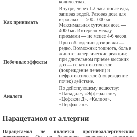
количествах.
Внутрь, через 1-2 часа после еды,
запивая водой. Разовая доза для
взрослых — 500-1000 мг.
Как принимать
Максимальная суточная доза —
4000 мг. Интервал между
приемами — не менее 4-6 часов.
При соблюдении дозировки —
редко. Возможны: тошнота, боль в
животе; аллергические реакции;
при длительном приеме высоких
Побочные эффекты
доз — гепатотоксическое
(повреждение печени) и
нефротоксическое (повреждение
почек) действие.
По действующему веществу:
«Панадол», «Эффералган»,
Аналоги
«Цефекон Д», «Калпол»,
«Перфалган».
Парацетамол от аллергии
Парацетамол не является противоаллергическим
препаратом.
Он не блокирует рецепторы гистамина