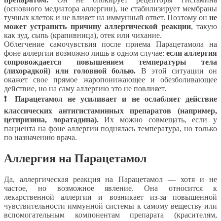
(основного медиатора аллергии), не стабилизирует мембраны
тучных клеток и не влияет на иммунный ответ. Поэтому он
не
может устранить причину аллергической реакции
, такую
как зуд, сыпь (крапивница), отек или чихание.
Облегчение самочувствия после приема Парацетамола на
фоне аллергии возможно лишь в одном случае:
если аллергия
сопровождается повышением температуры тела
(лихорадкой) или головной болью.
В этой ситуации он
окажет свое прямое жаропонижающее и обезболивающее
действие, но на саму аллергию это не повлияет.
❗ Парацетамол не усиливает и не ослабляет действие
классических антигистаминных препаратов (например,
цетиризина, лоратадина).
Их можно совмещать, если у
пациента на фоне аллергии поднялась температура, но только
по назначению врача.
Аллергия на Парацетамол
Да, аллергическая реакция на Парацетамол — хотя и не
частое, но возможное явление. Она относится к
лекарственной аллергии и возникает из-за повышенной
чувствительности иммунной системы к самому веществу или
вспомогательным компонентам препарата (красителям,