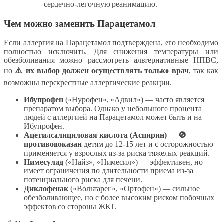
сердечно-легочную реанимацию.
Чем можно заменить Парацетамол
Если аллергия на Парацетамол подтверждена, его необходимо
полностью исключить. Для снижения температуры или
обезболивания можно рассмотреть альтернативные НПВС,
но
⚠️ их выбор должен осуществлять только врач
, так как
возможны перекрестные аллергические реакции.
Ибупрофен
(«Нурофен», «Адвил») — часто является
препаратом выбора. Однако у небольшого процента
людей с аллергией на Парацетамол может быть и на
Ибупрофен.
Ацетилсалициловая кислота (Аспирин)
—
🚫
противопоказан
детям до 12-15 лет и с осторожностью
применяется у взрослых из-за риска тяжелых реакций.
Нимесулид
(«Найз», «Нимесил») — эффективен, но
имеет ограничения по длительности приема из-за
потенциального риска для печени.
Диклофенак
(«Вольтарен», «Ортофен») — сильное
обезболивающее, но с более высоким риском побочных
эффектов со стороны ЖКТ.