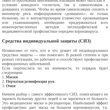
тяжести протекания заболевания, изоляция может быть как в
условиях ковидного госпиталя, так и самоизоляция в
домашних условиях. Чтобы во время самоизоляции снизить к
минимуму риск инфицирования «домашних», не только
больному, но и контактирующим (совместно проживающим
или ухаживающим), необходимо придерживаться всех
нижеперечисленных методов неспецифической и
медикаментозной профилактики передачи коронавируса.
Средства индивидуальной защиты (СИЗ)
Независимо от того, кто и что думает об индивидуальных
средствах защиты — они помогают. В разной степени и при
разных ситуациях, но работают и способствуют профилактике
инфекционных заболеваний.
Если перечислить по их значимости, то порядок будет
следующим:
1.
Маски
2.
Перчатки
/
дезинфекция рук
3.
Очки
Начнем разбор с самого эффективного СИЗ, помогающего не
заразить больному других людей и не заразиться от больного.
Это медицинские маски и респираторы. Наибольший эффект
профилактики дает маска на больном коронавирусом, т.к.