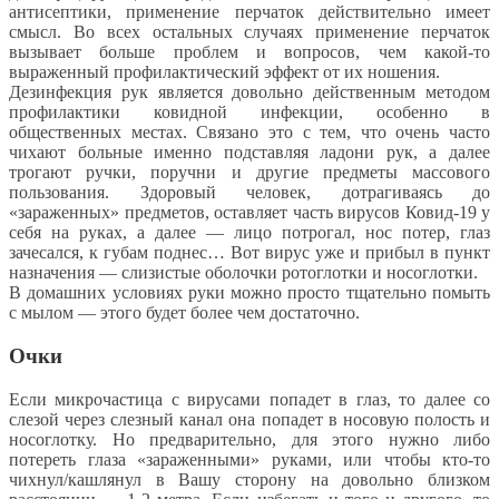
антисептики, применение перчаток действительно имеет
смысл. Во всех остальных случаях применение перчаток
вызывает больше проблем и вопросов, чем какой-то
выраженный профилактический эффект от их ношения.
Дезинфекция рук является довольно действенным методом
профилактики ковидной инфекции, особенно в
общественных местах. Связано это с тем, что очень часто
чихают больные именно подставляя ладони рук, а далее
трогают ручки, поручни и другие предметы массового
пользования. Здоровый человек, дотрагиваясь до
«зараженных» предметов, оставляет часть вирусов Ковид-19 у
себя на руках, а далее — лицо потрогал, нос потер, глаз
зачесался, к губам поднес… Вот вирус уже и прибыл в пункт
назначения — слизистые оболочки ротоглотки и носоглотки.
В домашних условиях руки можно просто тщательно помыть
с мылом — этого будет более чем достаточно.
Очки
Если микрочастица с вирусами попадет в глаз, то далее со
слезой через слезный канал она попадет в носовую полость и
носоглотку. Но предварительно, для этого нужно либо
потереть глаза «зараженными» руками, или чтобы кто-то
чихнул/кашлянул в Вашу сторону на довольно близком