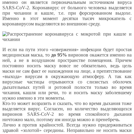
именно он является первоначальным источником вируса
SARS-CoV-2. Коронавирус от больного человека выделяется
при чихании и кашле, т.е. при форсированном выдохе.
Именно в этот момент десятки тысяч микрокапель с
коронавирусом выделяются во внешнюю среду.
И если на пути этого «извержения» инфекции будет простая
медицинская маска, то
до 95%
вирионов окажется именно на
ней, а не в воздушном пространстве помещения. Причем
постоянно носить маску вовсе не обязательно, ведь цель
маски не сам факт ее нахождения на лице, а препятствование
«выхода» вирусам в окружающую атмосферу. А так как
вирусные частицы отрываются со слизистых оболочек
дыхательных путей и ротовой полости только во время
чихания, кашля или речи, то и носить маску заболевшему
нужно именно в эти моменты.
Кто-то может возразить и сказать, что во время дыхания тоже
выделяется вирус. Согласен, но количество выделяющихся
вирионов SARS-CoV-2 во время спокойного дыхания
ничтожно мало, поэтому им иногда можно и пренебречь.
Лично я против крайностей. Всегда нужно придерживаться
здравой «золотой» середины. Неправильно не носить маски