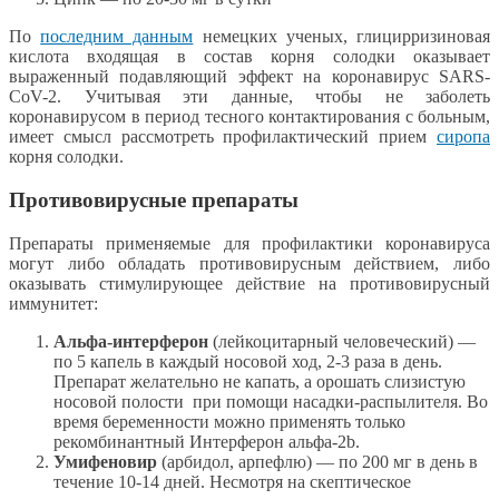
По
последним данным
немецких ученых, глицирризиновая
кислота входящая в состав корня солодки оказывает
выраженный подавляющий эффект на коронавирус SARS-
CoV-2. Учитывая эти данные, чтобы не заболеть
коронавирусом в период тесного контактирования с больным,
имеет смысл рассмотреть профилактический прием
сиропа
корня солодки.
Противовирусные препараты
Препараты применяемые для профилактики коронавируса
могут либо обладать противовирусным действием, либо
оказывать стимулирующее действие на противовирусный
иммунитет:
Альфа-интерферон
(лейкоцитарный человеческий) —
по 5 капель в каждый носовой ход, 2-3 раза в день.
Препарат желательно не капать, а орошать слизистую
носовой полости при помощи насадки-распылителя. Во
время беременности можно применять только
рекомбинантный Интерферон альфа-2b.
Умифеновир
(арбидол, арпефлю) — по 200 мг в день в
течение 10-14 дней. Несмотря на скептическое