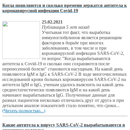
Когда появляются и сколько времени держатся антитела к
коронавирусной инфекции Covid-19
25.02.2021
Публикация 5 лет назад
Учитывая тот факт, что выработка
иммуноглобулинов является решающим
фактором в борьбе при многих
заболеваниях, в том числе и при
коронавирусной инфекции SARS-CoV-2,
то вопрос "Когда вырабатываются
антитела к Covid-19 и сколько они сохраняются после
перенесенной болези" становится насущным. На какой день
появляются IgM и IgG к SARS-CoV-2 В ходе многочисленных
исследований крови больных коронавирусом SARS-CoV-2 на
антитела IgM и IgG, ученым удалось выяснить на какой день
среднестатистически появляются IgM и на какой день
начинают вырабатываться IgG. Полученные данные для
разных пациентов несколько отличались друг от друга и при
детальном анализе показателей стало понятно, что сроки...
(Читать полностью...)
Какие антитела к вирусу SARS-CoV-2 вырабатываются в