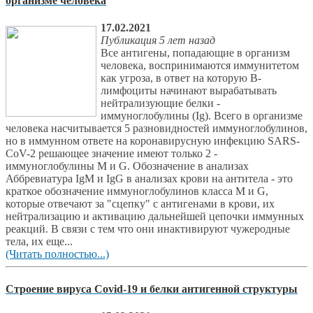
организме человека
17.02.2021
Публикация 5 лет назад
Все антигены, попадающие в организм
человека, воспринимаются иммунитетом
как угроза, в ответ на которую В-
лимфоциты начинают вырабатывать
нейтрализующие белки -
иммуноглобулины (Ig). Всего в организме
человека насчитывается 5 разновидностей иммуноглобулинов,
но в иммунном ответе на коронавирусную инфекцию SARS-
CoV-2 решающее значение имеют только 2 -
иммуноглобулины M и G. Обозначение в анализах
Аббревиатура IgM и IgG в анализах крови на антитела - это
краткое обозначение иммуноглобулинов класса М и G,
которые отвечают за "сцепку" с антигенами в крови, их
нейтрализацию и активацию дальнейшей цепочки иммунных
реакций. В связи с тем что они инактивируют чужеродные
тела, их еще...
(Читать полностью...)
Строение вируса Covid-19 и белки антигенной структуры