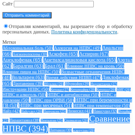
Сайт
Отправляя комментарий, вы разрешаете сбор и обработку
персональных данных.
Политика конфиденциальности
.
Метки
Анальгин
Абдоминальная боль
(50)
Аллергия на НПВС
(49)
(66)
Аскофен
(65)
Аспирин
(67)
Ангиопротекторы
(30)
Ацеклофенак
(65)
Ацетилсалициловая кислота
(65)
Аэртал
(62)
Баралгин
(63)
Брал
(61)
Влияние НПВС на кровь
(50)
Влияние пищи на НПВС
(50)
Возрастные ограничения НПВС
Вольтарен
(63)
Диклофенак
(48)
Время действия НПВП
(47)
(65)
Дротаверин
(39)
Ибуклин
(26)
Ибупрофен
(29)
Индометацин
(27)
Инструкции НПВС
(50)
Кетонал
(27)
Кетопрофен
(28)
Кеторол
(26)
МИГ
(26)
НПВС и алкоголь
(50)
НПВС и антибиотики
(50)
НПВС и
давление
(50)
НПВС при ОРВИ
(50)
НПВС при беременности и
ГВ
(53)
НПВС при месячных
(51)
НПВС при температуре
(50)
Найз
(42)
Нимесил
(41)
Нимесулид
(32)
Найсулид
(26)
Напроксен
(25)
Нурофен
Сравнение
Парацетамол
(38)
Спазмалгон
(26)
(25)
Пенталгин
(25)
НПВС
(394)
Цитрамон
(30)
аскорутин
(26)