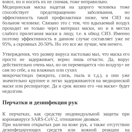
вовсе, но и носить их не снимая, тоже неправильно.
Медицинская маска надетая на здорого человека тоже
способствует предотвращению заболевания, но
эффективность такой профилактики ниже, чем СИЗ на
больном человеке. Связано это с тем, что вдыхаемый воздух
проходит не только через материал маски, но и в местах
слабого прилегания маски к лицу, т.е. в обход СИЗ. Именно
поэтому эффективность в данном случае составляет уже не
95%, а скромных 20-50%. Но это все же лучше, чем ничего.
Утверждения, что размер вируса настолько мал, что маска его
просто не задерживает, верно лишь отчасти. Да, вирус
действительно очень мал, но он перемещается «по воздуху» не
сам по себе, а на влажных или сухих
микрочастицах (мокрота, слизь, пыль и т.д.), а они уже
значительно крупнее и легко задерживаются на медицинской
маске или респираторе. Да и срок жизни его «на маске» будет
недолгим.
Перчатки и дезинфекция рук
К перчатках, как средству индивидуальной защиты при
коронавирусе SARS-CoV-2, отношение двоякое.
При наличии открытых ран на коже рук, а также отсутствии
дезинфецирующих средств или кожной реакции на