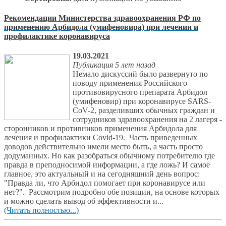
Рекомендации Министерства здравоохранения РФ по
применению Арбидола (умифеновира) при лечении и
профилактике коронавируса
19.03.2021
Публикация 5 лет назад
Немало дискуссий было развернуто по
поводу применения Российского
противовирусного препарата Арбидол
(умифеновир) при коронавирусе SARS-
CoV-2, разделивших обычных граждан и
сотрудников здравоохранения на 2 лагеря -
сторонников и противников применения Арбидола для
лечения и профилактики Covid-19. Часть приведенных
доводов действительно имели место быть, а часть просто
додуманных. Но как разобраться обычному потребителю где
правда в преподносимой информации, а где ложь? И самое
главное, это актуальный и на сегодняшний день вопрос:
"Правда ли, что Арбидол помогает при коронавирусе или
нет?". Рассмотрим подробно обе позиции, на основе которых
и можно сделать вывод об эффективности и...
(Читать полностью...)