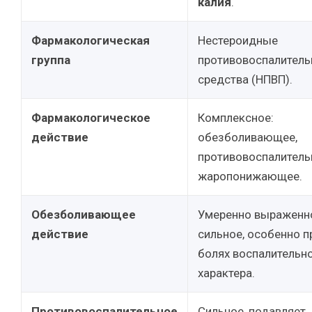
калия
.
Фармакологическая
Нестероидные
группа
противовоспалител
средства (НПВП).
Фармакологическое
Комплексное:
действие
обезболивающее,
противовоспалитель
жаропонижающее.
Обезболивающее
Умеренно выраженн
действие
сильное, особенно п
болях воспалительн
характера.
Противовоспалительное
Сильное, подавляет