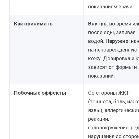
показаниям врача.
Как принимать
Внутрь:
во время ил
после еды, запивая
водой.
Наружно:
нан
на неповрежденную
кожу. Дозировка и к
зависят от формы и
показаний.
Побочные эффекты
Со стороны ЖКТ
(тошнота, боль, изжо
язвы), аллергически
реакции,
головокружение, ре
нарушения со сторо