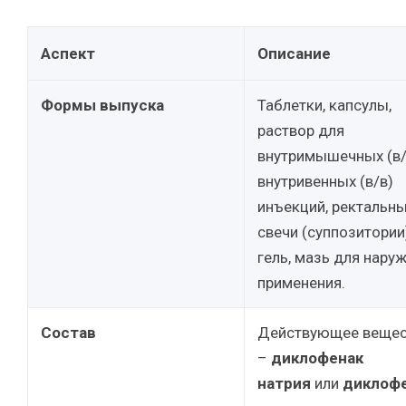
Аспект
Описание
Формы выпуска
Таблетки, капсулы,
раствор для
внутримышечных (в/
внутривенных (в/в)
инъекций, ректальн
свечи (суппозитории)
гель, мазь для нару
применения.
Состав
Действующее веще
–
диклофенак
натрия
или
диклоф