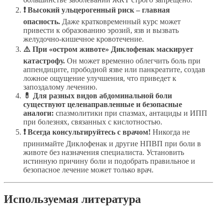
❗ Высокий ульцерогенный риск – главная
опасность.
Даже кратковременный курс может
привести к образованию эрозий, язв и вызвать
желудочно-кишечное кровотечение.
⚠️ При «остром животе» Диклофенак маскирует
катастрофу.
Он может временно облегчить боль при
аппендиците, прободной язве или панкреатите, создав
ложное ощущение улучшения, что приведет к
запоздалому лечению.
💊 Для разных видов абдоминальной боли
существуют целенаправленные и безопасные
аналоги:
спазмолитики при спазмах, антациды и ИПП
при болезнях, связанных с кислотностью.
❗ Всегда консультируйтесь с врачом!
Никогда не
принимайте Диклофенак и другие НПВП при боли в
животе без назначения специалиста. Установить
истинную причину боли и подобрать правильное и
безопасное лечение может только врач.
Используемая литература