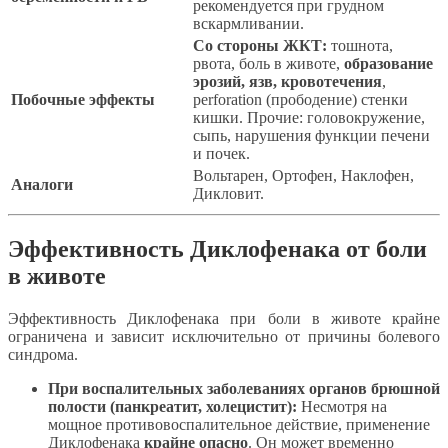
рекомендуется при грудном
вскармливании.
Со стороны ЖКТ:
тошнота,
рвота, боль в животе,
образование
эрозий, язв, кровотечения
,
Побочные эффекты
perforation (прободение) стенки
кишки. Прочие: головокружение,
сыпь, нарушения функции печени
и почек.
Вольтарен, Ортофен, Наклофен,
Аналоги
Дикловит.
Эффективность Диклофенака от боли
в животе
Эффективность Диклофенака при боли в животе крайне
ограничена и зависит исключительно от причины болевого
синдрома.
При воспалительных заболеваниях органов брюшной
полости (панкреатит, холецистит):
Несмотря на
мощное противовоспалительное действие, применение
Диклофенака
крайне опасно
. Он может временно