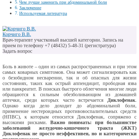
Чем лучше заменить при абдоминальной боли
Заключение
Используемая литература
Корчиго В.В.
Врач-терапевт участковый высшей категории. Запись на
прием по телефону +7 (48432) 5-48-31 (регистратура)
Задать вопрос
Боль в животе – один из самых распространенных и при этом
самых коварных симптомов. Она может сигнализировать как
о безобидном несварении, так и об опасных для жизни
состояниях, таких как острый аппендицит, прободная язва
или панкреатит. В поисках быстрого облегчения многие люди
обращаются к сильным обезболивающим из домашней
аптечки, среди которых часто встречается
Диклофенак
.
Однако когда дело доходит до абдоминальной боли,
применение нестероидных противовоспалительных средств
(НПВС), к которым относится Диклофенак, сопряжено с
высокими рисками.
Важно понимать: при большинстве
заболеваний желудочно-кишечного тракта (ЖКТ)
Диклофенак не просто неэффективен, но и категорически