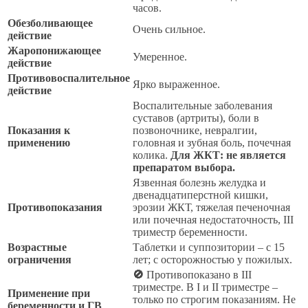
часов.
Обезболивающее
Очень сильное.
действие
Жаропонижающее
Умеренное.
действие
Противовоспалительное
Ярко выраженное.
действие
Воспалительные заболевания
суставов (артриты), боли в
Показания к
позвоночнике, невралгии,
применению
головная и зубная боль, почечная
колика.
Для ЖКТ: не является
препаратом выбора.
Язвенная болезнь желудка и
двенадцатиперстной кишки,
Противопоказания
эрозии ЖКТ, тяжелая печеночная
или почечная недостаточность, III
триместр беременности.
Возрастные
Таблетки и суппозитории – с 15
ограничения
лет; с осторожностью у пожилых.
🚫
Противопоказано в III
триместре. В I и II триместре –
Применение при
только по строгим показаниям. Не
беременности и ГВ