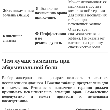
Может использоваться
медиками в составе
💊 Только по
Желчнокаменная
комплексной терапии
назначению врача
болезнь (ЖКБ)
для снятия воспаления
при колике.
и боли при
печеночной колике.
Отсутствует
🚫 Неэффективно
спазмолитический
Кишечные
и не
эффект. Не оказывает
спазмы
рекомендуется.
влияния на причину
спастической боли.
Чем лучше заменить при
абдоминальной боли
Выбор альтернативного препарата полностью зависит от
поставленного диагноза.
ℹ Важно: таблица представлена для
ознакомления. Решение о назначении терапии должен
принимать исключительно лечащий врач. Самолечение
недопустимо и может привести к печальным
последствиям.
Заболевание /
Обоснование и