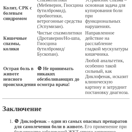
(Мебеверин, Гиосцина
основная задача для
Колит, СРК с
бутилбромид),
купирования боли
болевым
пробиотики,
при
синдромом
ветрогонные средства
функциональных
(Эспумизан).
нарушениях.
Чистые спазмолитики
Направленное
Кишечные
(Дротаверин/Но-шпа,
действие на
спазмы,
Гиосцина
расслабление
колики
бутилбромид/
гладкой мускулатуры
Бускопан).
кишечника.
Любой анальгетик,
особенно такой
Острая боль в
🚫 Не принимать
сильный, как
животе
никаких
Диклофенак, исказит
неясного
обезболивающих до
клиническую
происхождения
осмотра врача!
картину и затруднит
постановку диагноза.
Заключение
🚫 Диклофенак – один из самых опасных препаратов
для самолечения боли в животе.
Его применение при
большинстве заболеваний ЖКТ строго запрещено.