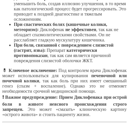
уменьшить боль, создав иллюзию улучшения, в то время
как патологический процесс будет прогрессировать. Это
приводит к поздней диагностике и тяжелым
осложнениям.
При спастических болях (кишечные колики,
метеоризм):
Диклофенак
не эффективен
, так как не
обладает спазмолитическими свойствами. Он не
расслабляет гладкую мускулатуру кишечника.
При боли, связанной с повреждением слизистой
(гастрит, язва):
Препарат
категорически
противопоказан
, так как сам является причиной
повреждения слизистой оболочки ЖКТ.
💊 Ключевое исключение:
Под контролем врача Диклофенак
может использоваться для купирования
печеночной или
почечной колики
, так как боль при них имеет смешанный
генез (спазм + воспаление). Однако это не отменяет
необходимости срочной медицинской помощи.
❗ Важное предупреждение: Прием Диклофенака при острой
боли в животе неясного происхождения строго
запрещен.
Это может «смазать» клиническую картину
«острого живота» и стоить пациенту жизни.