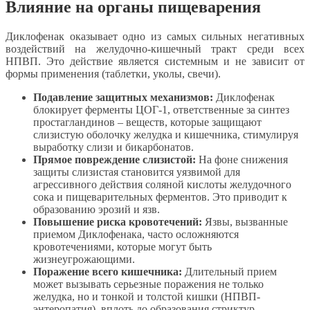
Влияние на органы пищеварения
Диклофенак оказывает одно из самых сильных негативных
воздействий на желудочно-кишечный тракт среди всех
НПВП. Это действие является системным и не зависит от
формы применения (таблетки, уколы, свечи).
Подавление защитных механизмов:
Диклофенак
блокирует ферменты ЦОГ-1, ответственные за синтез
простагландинов – веществ, которые защищают
слизистую оболочку желудка и кишечника, стимулируя
выработку слизи и бикарбонатов.
Прямое повреждение слизистой:
На фоне снижения
защиты слизистая становится уязвимой для
агрессивного действия соляной кислоты желудочного
сока и пищеварительных ферментов. Это приводит к
образованию эрозий и язв.
Повышение риска кровотечений:
Язвы, вызванные
приемом Диклофенака, часто осложняются
кровотечениями, которые могут быть
жизнеугрожающими.
Поражение всего кишечника:
Длительный прием
может вызывать серьезные поражения не только
желудка, но и тонкой и толстой кишки (НПВП-
энтеропатия), вплоть до образования стриктур