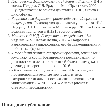
Клиническая фармакология по Гудману и Гилману.
В 4-х
томах. Под ред. Л.Л. Брауна – М.: «Практика», 2006. –
Фундаментальные основы действия НПВП, включая
диклофенак.
Рациональная фармакотерапия заболеваний органов
пищеварения.
Руководство для практикующих врачей /
Под ред. В.Т. Ивашкина. – М.: Литтерра, 2011. – Тактика
ведения пациентов с НПВП-гастропатией.
Машковский М.Д. Лекарственные средства.
16-е
издание. – М.: Новая Волна, 2012. – Подробная
характеристика диклофенака, его фармакодинамики и
побочных эффектов.
«Российский журнал гастроэнтерологии, гепатологии,
колопроктологии».
Клинические рекомендации по
диагностике и лечению язвенной болезни желудка и
двенадцатиперстной кишки. – 2016.
«Терапевтический архив».
Статья: «Нестероидные
противовоспалительные препараты и риск
гастроинтестинальных осложнений: возможности
минимизации». – 2017, №4. – Анализ рисков и
стратегии профилактики.
Последние публикации