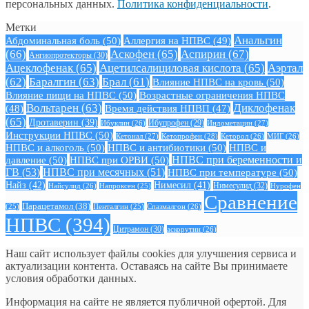
персональных данных.
Политика конфиденциальности
.
Метки
Анальгин
Абдоминальная боль
(50)
Аллергия на НПВС
(49)
(66)
Аскофен
(65)
Аспирин
(67)
Ангиопротекторы
(30)
Ацеклофенак
(65)
Ацетилсалициловая кислота
(65)
Аэртал
(62)
Баралгин
(63)
Брал
(61)
Влияние НПВС на кровь
(50)
Влияние пищи на НПВС
(50)
Возрастные ограничения НПВС
Вольтарен
(63)
Диклофенак
(48)
Время действия НПВП
(47)
(65)
Дротаверин
(39)
Ибуклин
(26)
Ибупрофен
(29)
Индометацин
(27)
Инструкции НПВС
(50)
Кетонал
(27)
Кетопрофен
(28)
Кеторол
(26)
МИГ
(26)
НПВС и алкоголь
(50)
НПВС и антибиотики
(50)
НПВС и
давление
(50)
НПВС при ОРВИ
(50)
НПВС при беременности и
ГВ
(53)
НПВС при месячных
(51)
НПВС при температуре
(50)
Найз
(42)
Нимесил
(41)
Нимесулид
(32)
Найсулид
(26)
Напроксен
(25)
Нурофен
Сравнение
Парацетамол
(38)
Спазмалгон
(26)
(25)
Пенталгин
(25)
НПВС
(394)
Цитрамон
(30)
аскорутин
(26)
Наш сайт использует файлы cookies для улучшения сервиса и
актуализации контента. Оставаясь на сайте Вы принимаете
условия обработки данных.
Информация на сайте не является публичной офертой. Для