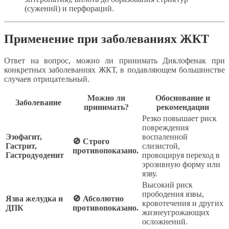
(сужений) и перфораций.
Применение при заболеваниях ЖКТ
Ответ на вопрос, можно ли принимать Диклофенак при
конкретных заболеваниях ЖКТ, в подавляющем большинстве
случаев отрицательный.
Можно ли
Обоснование и
Заболевание
принимать?
рекомендации
Резко повышает риск
повреждения
Эзофагит,
воспаленной
🚫 Строго
Гастрит,
слизистой,
противопоказано.
Гастродуоденит
провоцируя переход в
эрозивную форму или
язву.
Высокий риск
прободения язвы,
Язва желудка и
🚫 Абсолютно
кровотечения и других
ДПК
противопоказано.
жизнеугрожающих
осложнений.