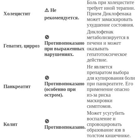
Боль при холецистите
требует иной терапии.
⚠️ Не
Холецистит
Прием Диклофенака
рекомендуется.
может замаскировать
ухудшение состояния.
Диклофенак
🚫
метаболизируется в
Противопоказано
печени и может
Гепатит, цирроз
при выраженных
оказывать
нарушениях.
гепатотоксическое
действие.
Не является
препаратом выбора
🚫
для купирования боли
Противопоказано
при панкреатите. Его
Панкреатит
(особенно при
применение опасно
остром).
из-за риска
маскировки
симптомов.
Может усугубить
воспаление и
🚫
Колит
спровоцировать
Противопоказано.
образование язв в
толстом кишечнике.