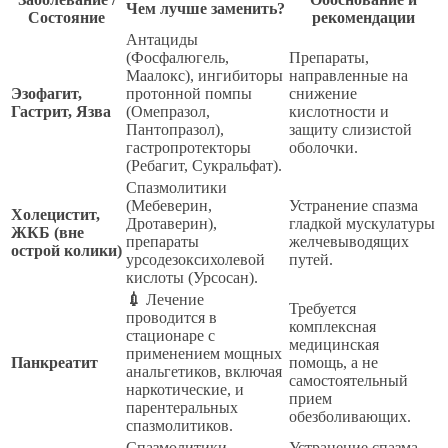
Чем лучше заменить?
Состояние
рекомендации
Антациды
(Фосфалюгель,
Препараты,
Маалокс), ингибиторы
направленные на
Эзофагит,
протонной помпы
снижение
Гастрит, Язва
(Омепразол,
кислотности и
Пантопразол),
защиту слизистой
гастропротекторы
оболочки.
(Ребагит, Сукральфат).
Спазмолитики
(Мебеверин,
Устранение спазма
Холецистит,
Дротаверин),
гладкой мускулатуры
ЖКБ (вне
препараты
желчевыводящих
острой колики)
урсодезоксихолевой
путей.
кислоты (Урсосан).
💉
Лечение
Требуется
проводится в
комплексная
стационаре с
медицинская
применением мощных
Панкреатит
помощь, а не
анальгетиков, включая
самостоятельный
наркотические, и
прием
парентеральных
обезболивающих.
спазмолитиков.
Спазмолитики
Устранение спазма –