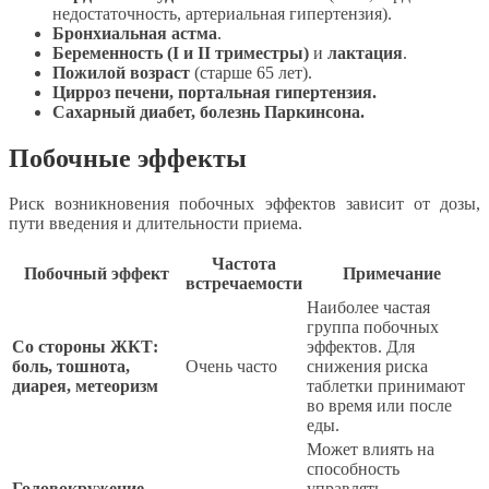
недостаточность, артериальная гипертензия).
Бронхиальная астма
.
Беременность (I и II триместры)
и
лактация
.
Пожилой возраст
(старше 65 лет).
Цирроз печени, портальная гипертензия.
Сахарный диабет, болезнь Паркинсона.
Побочные эффекты
Риск возникновения побочных эффектов зависит от дозы,
пути введения и длительности приема.
Частота
Побочный эффект
Примечание
встречаемости
Наиболее частая
группа побочных
Со стороны ЖКТ:
эффектов. Для
боль, тошнота,
Очень часто
снижения риска
диарея, метеоризм
таблетки принимают
во время или после
еды.
Может влиять на
способность
Головокружение,
управлять