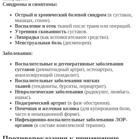
Синдромы и симптомы:
Острый и хронический болевой синдром
(в суставах,
мышцах, спине).
Воспаление и отек
тканей после травм или операций.
Утренняя скованность
суставов.
Лихорадка
(как вспомогательное средство).
Менструальная боль
(дисменорея).
Заболевания:
Воспалительные и дегенеративные заболевания
суставов
(ревматоидный артрит, остеоартроз,
анкилозирующий спондилит).
Воспалительные заболевания мягких
тканей
(тендиниты, бурситы, периартрит).
Неврологические заболевания
(радикулит, люмбаго,
ишиас).
Подагрический артрит
(в фазе обострения).
Почечная и желчная колика
(для купирования боли,
часто в инъекционной форме).
Инфекционно-воспалительные заболевания ЛОР-
органов
(в составе комплексной терапии).
Противопоказания к применению