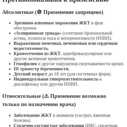
Абсолютные (🚫 Применение запрещено)
Эрозивно-язвенные поражения ЖКТ
в фазе
обострения.
«Аспириновая триада»
(сочетание бронхиальной
астмы, полипоза носа и непереносимости НПВП).
Выраженная почечная, печеночная или сердечная
недостаточность.
Кровотечения из ЖКТ
, цереброваскулярные или
другие активные кровотечения.
Гемофилия
и другие нарушения свертываемости крови.
III триместр беременности.
Детский возраст
до 18 лет (для системных форм).
Индивидуальная гиперчувствительность
к
диклофенаку или другим НПВП.
Относительные (⚠️ Применение возможно
только по назначению врача)
Заболевания ЖКТ
в анамнезе (гастрит, язвенная
болезнь).
Сердечно-сосудистые заболевания
(ИБС, сердечная