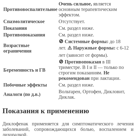
Очень сильное,
является
Противовоспалительное
основным терапевтическим
эффектом.
Спазмолитическое
Отсутствует.
Показания
См. раздел ниже.
Противопоказания
См. раздел ниже.
🚫 Системные формы:
до 18
Возрастные
лет.
⚠️ Наружные формы:
с 6-12
ограничения
лет (зависит от формы).
🚫 Противопоказан
в III
триместре. В I и II — только по
Беременность и ГВ
строгим показаниям.
Не
рекомендован
при лактации.
Побочные эффекты
См. раздел ниже.
Вольтарен, Ортофен, Дикловит,
Аналоги (по д.в.)
Диклак.
Показания к применению
Диклофенак применяется для симптоматического лечения
заболеваний, сопровождающихся болью, воспалением и
лихорадкой.