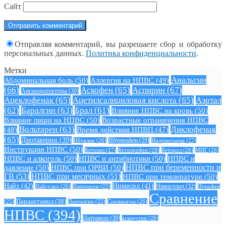
Сайт
Отправляя комментарий, вы разрешаете сбор и обработку
персональных данных.
Политика конфиденциальности
.
Метки
Анальгин
Абдоминальная боль
(50)
Аллергия на НПВС
(49)
(66)
Аскофен
(65)
Аспирин
(67)
Ангиопротекторы
(30)
Ацеклофенак
(65)
Ацетилсалициловая кислота
(65)
Аэртал
(62)
Баралгин
(63)
Брал
(61)
Влияние НПВС на кровь
(50)
Влияние пищи на НПВС
(50)
Возрастные ограничения НПВС
Вольтарен
(63)
Диклофенак
(48)
Время действия НПВП
(47)
(65)
Дротаверин
(39)
Ибуклин
(26)
Ибупрофен
(29)
Индометацин
(27)
Инструкции НПВС
(50)
Кетонал
(27)
Кетопрофен
(28)
Кеторол
(26)
МИГ
(26)
НПВС и алкоголь
(50)
НПВС и антибиотики
(50)
НПВС и
давление
(50)
НПВС при ОРВИ
(50)
НПВС при беременности и
ГВ
(53)
НПВС при месячных
(51)
НПВС при температуре
(50)
Найз
(42)
Нимесил
(41)
Нимесулид
(32)
Найсулид
(26)
Напроксен
(25)
Нурофен
Сравнение
Парацетамол
(38)
Спазмалгон
(26)
(25)
Пенталгин
(25)
НПВС
(394)
Цитрамон
(30)
аскорутин
(26)