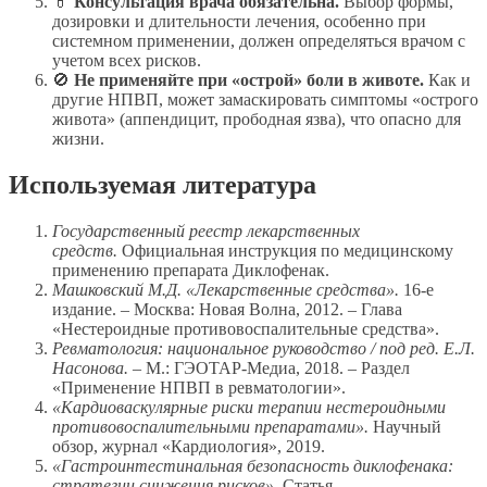
💊
Консультация врача обязательна.
Выбор формы,
дозировки и длительности лечения, особенно при
системном применении, должен определяться врачом с
учетом всех рисков.
🚫
Не применяйте при «острой» боли в животе.
Как и
другие НПВП, может замаскировать симптомы «острого
живота» (аппендицит, прободная язва), что опасно для
жизни.
Используемая литература
Государственный реестр лекарственных
средств.
Официальная инструкция по медицинскому
применению препарата Диклофенак.
Машковский М.Д. «Лекарственные средства».
16-е
издание. – Москва: Новая Волна, 2012. – Глава
«Нестероидные противовоспалительные средства».
Ревматология: национальное руководство / под ред. Е.Л.
Насонова.
– М.: ГЭОТАР-Медиа, 2018. – Раздел
«Применение НПВП в ревматологии».
«Кардиоваскулярные риски терапии нестероидными
противовоспалительными препаратами».
Научный
обзор, журнал «Кардиология», 2019.
«Гастроинтестинальная безопасность диклофенака:
стратегии снижения рисков».
Статья,