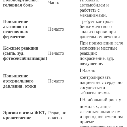
Часто
головная боль
автомобилем и
работать с
механизмами.
Повышение
Требует контроля
активности
биохимического
Нечасто
печеночных
анализа крови при
ферментов
длительном лечении.
При применении геля
Кожные реакции
возможны местные
(сыпь, зуд,
Нечасто
реакции:
фотосенсибилизация)
покраснение, зуд,
шелушение.
❗
Важно
Повышение
контролировать
артериального
Нечасто
пациентам с сердечно-
давления, отеки
сосудистыми
заболеваниями.
❗
Наибольший риск у
пожилых, лиц с
язвенным анамнезом
Эрозии и язвы ЖКТ,
Редко, но
и при одновременном
кровотечение
опасно
приеме
кортикостероидов или