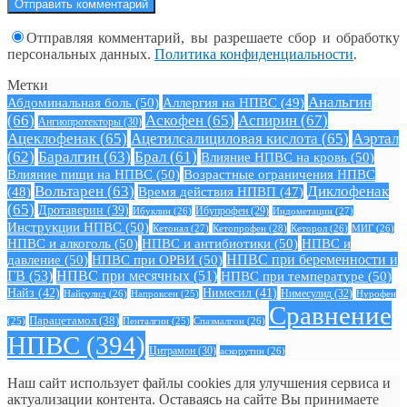
Отправляя комментарий, вы разрешаете сбор и обработку
персональных данных.
Политика конфиденциальности
.
Метки
Анальгин
Абдоминальная боль
(50)
Аллергия на НПВС
(49)
(66)
Аскофен
(65)
Аспирин
(67)
Ангиопротекторы
(30)
Ацеклофенак
(65)
Ацетилсалициловая кислота
(65)
Аэртал
(62)
Баралгин
(63)
Брал
(61)
Влияние НПВС на кровь
(50)
Влияние пищи на НПВС
(50)
Возрастные ограничения НПВС
Вольтарен
(63)
Диклофенак
(48)
Время действия НПВП
(47)
(65)
Дротаверин
(39)
Ибуклин
(26)
Ибупрофен
(29)
Индометацин
(27)
Инструкции НПВС
(50)
Кетонал
(27)
Кетопрофен
(28)
Кеторол
(26)
МИГ
(26)
НПВС и алкоголь
(50)
НПВС и антибиотики
(50)
НПВС и
давление
(50)
НПВС при ОРВИ
(50)
НПВС при беременности и
ГВ
(53)
НПВС при месячных
(51)
НПВС при температуре
(50)
Найз
(42)
Нимесил
(41)
Нимесулид
(32)
Найсулид
(26)
Напроксен
(25)
Нурофен
Сравнение
Парацетамол
(38)
Спазмалгон
(26)
(25)
Пенталгин
(25)
НПВС
(394)
Цитрамон
(30)
аскорутин
(26)
Наш сайт использует файлы cookies для улучшения сервиса и
актуализации контента. Оставаясь на сайте Вы принимаете