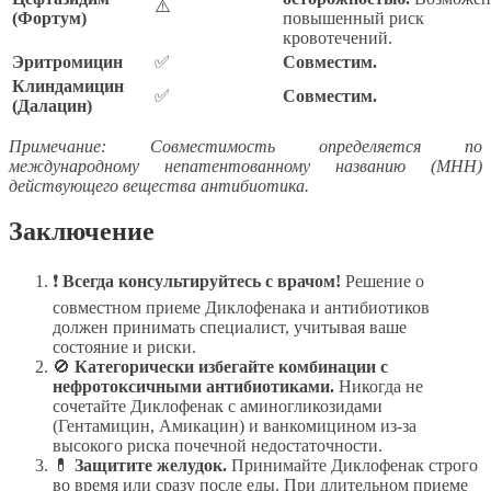
⚠️
(Фортум)
повышенный риск
кровотечений.
Эритромицин
✅
Совместим.
Клиндамицин
✅
Совместим.
(Далацин)
Примечание: Совместимость определяется по
международному непатентованному названию (МНН)
действующего вещества антибиотика.
Заключение
❗
Всегда консультируйтесь с врачом!
Решение о
совместном приеме Диклофенака и антибиотиков
должен принимать специалист, учитывая ваше
состояние и риски.
🚫
Категорически избегайте комбинации с
нефротоксичными антибиотиками.
Никогда не
сочетайте Диклофенак с аминогликозидами
(Гентамицин, Амикацин) и ванкомицином из-за
высокого риска почечной недостаточности.
💊
Защитите желудок.
Принимайте Диклофенак строго
во время или сразу после еды. При длительном приеме