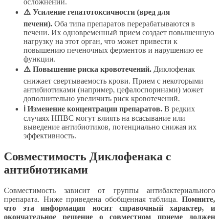
осложнений.
⚠️ Усиление гепатотоксичности (вред для
печени).
Оба типа препаратов перерабатываются в
печени. Их одновременный прием создает повышенную
нагрузку на этот орган, что может привести к
повышению печеночных ферментов и нарушению ее
функции.
⚠️ Повышение риска кровотечений.
Диклофенак
снижает свертываемость крови. Прием с некоторыми
антибиотиками (например, цефалоспоринами) может
дополнительно увеличить риск кровотечений.
ℹ️ Изменение концентрации препаратов.
В редких
случаях НПВС могут влиять на всасывание или
выведение антибиотиков, потенциально снижая их
эффективность.
Совместимость Диклофенака с
антибиотиками
Совместимость зависит от группы антибактериального
препарата. Ниже приведена обобщенная таблица.
Помните,
что эта информация носит справочный характер, и
окончательное решение о совместном приеме должен