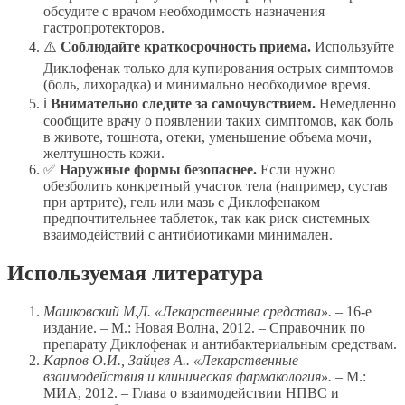
обсудите с врачом необходимость назначения
гастропротекторов.
⚠️
Соблюдайте краткосрочность приема.
Используйте
Диклофенак только для купирования острых симптомов
(боль, лихорадка) и минимально необходимое время.
ℹ️
Внимательно следите за самочувствием.
Немедленно
сообщите врачу о появлении таких симптомов, как боль
в животе, тошнота, отеки, уменьшение объема мочи,
желтушность кожи.
✅
Наружные формы безопаснее.
Если нужно
обезболить конкретный участок тела (например, сустав
при артрите), гель или мазь с Диклофенаком
предпочтительнее таблеток, так как риск системных
взаимодействий с антибиотиками минимален.
Используемая литература
Машковский М.Д. «Лекарственные средства».
– 16-е
издание. – М.: Новая Волна, 2012. – Справочник по
препарату Диклофенак и антибактериальным средствам.
Карпов О.И., Зайцев А.. «Лекарственные
взаимодействия и клиническая фармакология».
– М.:
МИА, 2012. – Глава о взаимодействии НПВС и