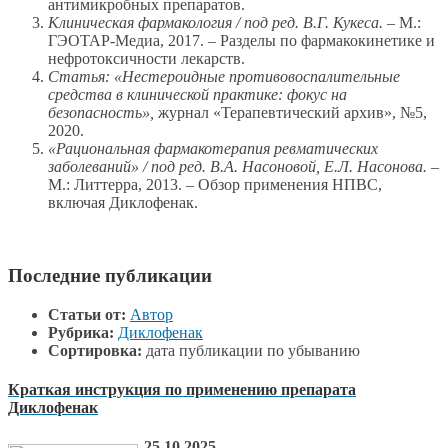
антимикробных препаратов.
Клиническая фармакология / под ред. В.Г. Кукеса.
– М.:
ГЭОТАР-Медиа, 2017. – Разделы по фармакокинетике и
нефротоксичности лекарств.
Статья: «Нестероидные противовоспалительные
средства в клинической практике: фокус на
безопасность»,
журнал «Терапевтический архив», №5,
2020.
«Рациональная фармакотерапия ревматических
заболеваний» / под ред. В.А. Насоновой, Е.Л. Насонова.
–
М.: Литтерра, 2013. – Обзор применения НПВС,
включая Диклофенак.
Последние публикации
Статьи от:
Автор
Рубрика:
Диклофенак
Сортировка:
дата публикации по убыванию
Краткая инструкция по применению препарата
Диклофенак
25.10.2025