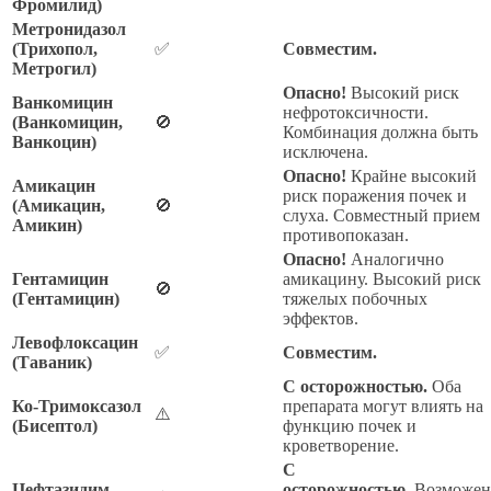
Фромилид)
Метронидазол
(Трихопол,
✅
Совместим.
Метрогил)
Опасно!
Высокий риск
Ванкомицин
нефротоксичности.
(Ванкомицин,
🚫
Комбинация должна быть
Ванкоцин)
исключена.
Опасно!
Крайне высокий
Амикацин
риск поражения почек и
(Амикацин,
🚫
слуха. Совместный прием
Амикин)
противопоказан.
Опасно!
Аналогично
Гентамицин
амикацину. Высокий риск
🚫
(Гентамицин)
тяжелых побочных
эффектов.
Левофлоксацин
✅
Совместим.
(Таваник)
С осторожностью.
Оба
Ко-Тримоксазол
препарата могут влиять на
⚠️
(Бисептол)
функцию почек и
кроветворение.
С
Цефтазидим
осторожностью.
Возможен