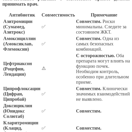
принимать врач.
Антибиотик
Совместимость
Примечание
Азитромицин
Совместим.
Риски
(Сумамед,
✅
минимальны. Следите за
Азитрокс)
состоянием ЖКТ.
Амоксициллин
Совместим.
Одна из
(Амоксиклав,
✅
самых безопасных
Флемоксин)
комбинаций.
С осторожностью.
Оба
препарата могут влиять на
Цефтриаксон
функцию почек.
⚠️
(Роцефин,
Необходим контроль,
Лендацин)
особенно при длительном
приеме.
Ципрофлоксацин
Совместим.
Клинически
(Цифран,
✅
значимых взаимодействий
Ципробай)
не выявлено.
Доксициклин
(Юнидокс
✅
Совместим.
Солютаб)
Кларитромицин
(Клацид,
✅
Совместим.