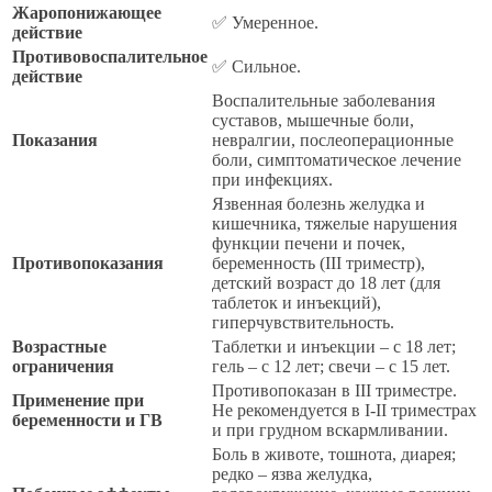
Жаропонижающее
✅ Умеренное.
действие
Противовоспалительное
✅ Сильное.
действие
Воспалительные заболевания
суставов, мышечные боли,
Показания
невралгии, послеоперационные
боли, симптоматическое лечение
при инфекциях.
Язвенная болезнь желудка и
кишечника, тяжелые нарушения
функции печени и почек,
Противопоказания
беременность (III триместр),
детский возраст до 18 лет (для
таблеток и инъекций),
гиперчувствительность.
Возрастные
Таблетки и инъекции – с 18 лет;
ограничения
гель – с 12 лет; свечи – с 15 лет.
Противопоказан в III триместре.
Применение при
Не рекомендуется в I-II триместрах
беременности и ГВ
и при грудном вскармливании.
Боль в животе, тошнота, диарея;
редко – язва желудка,