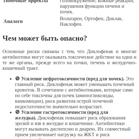
Побочные эффекты
головокружение, кожные реакции,
нарушения функции печени и
почек.
Вольтарен, Ортофен, Диклак,
Аналоги
Наклофен.
Чем может быть опасно?
Основные риски связаны с тем, что Диклофенак и многие
антибиотики могут оказывать токсическое действие на одни и
те же органы, прежде всего на почки, печень и желудочно-
кишечный тракт.
🚫 Усиление нефротоксичности (вред для почек).
Это
главный риск. Диклофенак может уменьшать почечный
кровоток. В сочетании с антибиотиками, которые сами
по себе токсичны для почек (аминогликозиды,
ванкомицин), риск развития острой почечной
недостаточности значительно возрастает.
🚫 Усиление гастротоксичности (вред для
желудка).
Диклофенак повышает риск образования
эрозий и язв в желудке и кишечнике. Антибиотики
могут вызывать диспепсию и диарею. Их совместный
прием увеличивает нагрузку на ЖКТ и риск