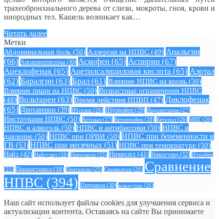
трахеобронхиального дерева от слизи, мокроты, гноя, крови и
инородных тел. Кашель возникает как…
Читать далее
Метки
Анальгин
Абдоминальная боль
(50)
Аллергия на НПВС
(49)
(66)
Аскофен
(65)
Аспирин
(67)
Ангиопротекторы
(30)
Ацеклофенак
(65)
Ацетилсалициловая кислота
(65)
Аэртал
(62)
Баралгин
(63)
Брал
(61)
Влияние НПВС на кровь
(50)
Влияние пищи на НПВС
(50)
Возрастные ограничения НПВС
Вольтарен
(63)
Диклофенак
(48)
Время действия НПВП
(47)
(65)
Дротаверин
(39)
Ибуклин
(26)
Ибупрофен
(29)
Индометацин
(27)
Инструкции НПВС
(50)
Кетонал
(27)
Кетопрофен
(28)
Кеторол
(26)
МИГ
(26)
НПВС и алкоголь
(50)
НПВС и антибиотики
(50)
НПВС и
давление
(50)
НПВС при ОРВИ
(50)
НПВС при беременности и
ГВ
(53)
НПВС при месячных
(51)
НПВС при температуре
(50)
Найз
(42)
Нимесил
(41)
Нимесулид
(32)
Найсулид
(26)
Напроксен
(25)
Нурофен
Сравнение
Парацетамол
(38)
Спазмалгон
(26)
(25)
Пенталгин
(25)
НПВС
(394)
Цитрамон
(30)
аскорутин
(26)
Наш сайт использует файлы cookies для улучшения сервиса и
актуализации контента. Оставаясь на сайте Вы принимаете