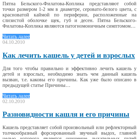
Пятна Бельского-Филатова-Коплика представляют собой
точки размером 1-2 мм в диаметре, серовато-белого цвета, с
красноватой каймой по периферии, расположенные на
слизистой оболочке щек, губ и десен. Пятна Бельского-
Филатова-Коплика являются патогномоничным симптомом…
Читать далее
04.10.2010
Как лечить кашель у детей и взрослых
Для того чтобы правильно и эффективно лечить кашель у
детей и взрослых, необходимо знать чем данный кашель
вызван, т.е. каковы его причины. Как уже было описано в
предыдущей статье Причины…
Читать далее
02.10.2010
Разновидности кашля и его причины
Кашель представляет собой произвольный или рефлекторный
толчкообразный форсированный звучный выдох, главной
целью которого является очищение дыхательных путей