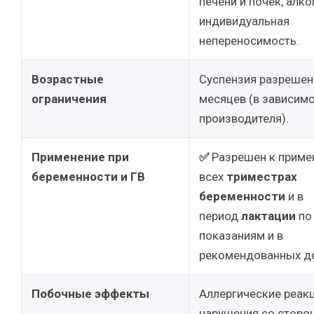
печени и почек, алко
индивидуальная
непереносимость.
Возрастные
Суспензия разрешена
ограничения
месяцев (в зависимо
производителя).
Применение при
✅
Разрешен к приме
беременности и ГВ
всех
триместрах
беременности
и в
период
лактации
по
показаниям и в
рекомендованных до
Побочные эффекты
Аллергические реакц
нарушения со сторо