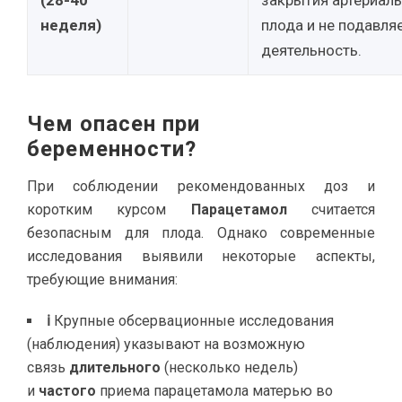
(28-40
закрытия артериаль
неделя)
плода и не подавля
деятельность.
Чем опасен при
беременности?
При соблюдении рекомендованных доз и
коротким курсом
Парацетамол
считается
безопасным для плода. Однако современные
исследования выявили некоторые аспекты,
требующие внимания:
ℹ
Крупные обсервационные исследования
(наблюдения) указывают на возможную
связь
длительного
(несколько недель)
и
частого
приема парацетамола матерью во