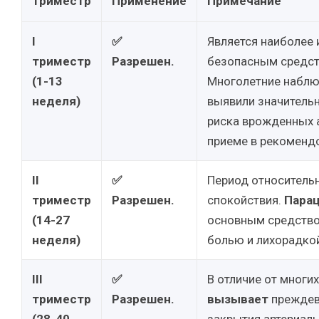
Триместр
Применение
Примечание
I
✅
Является наиболее
триместр
Разрешен.
безопасным средст
(1-13
Многолетние наблю
неделя)
выявили значительн
риска врожденных 
приеме в рекоменд
II
✅
Период относитель
триместр
Разрешен.
спокойствия.
Пара
(14-27
основным средство
неделя)
болью и лихорадко
III
✅
В отличие от многи
триместр
Разрешен.
вызывает
преждев