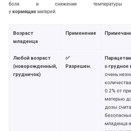
боли и снижения температуры
у
кормящих
матерей.
Возраст
Применение
Примечан
младенца
Любой возраст
✅
Парацета
(новорожденный,
Разрешен.
в
грудное
грудничок)
очень незн
количества
0.2% от пр
матерью до
дозы счит
безопасны
младенца и