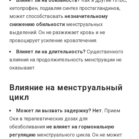
Влияет ли на обильность?
Как и другие НПВС,
кетопрофен, подавляя синтез простагландинов,
может способствовать
незначительному
снижению обильности
менструальных
выделений. Он не разжижает кровь и не
провоцирует усиление кровотечения.
Влияет ли на длительность?
Существенного
влияния на продолжительность менструации не
оказывает.
Влияние на менструальный
цикл
Может ли вызвать задержку?
Нет.
Прием
Оки в терапевтических дозах для
обезболивания
не влияет на гормональную
регуляцию
менструального цикла. Он не может