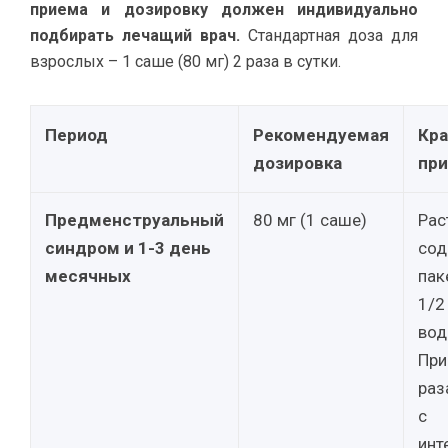
приема и дозировку должен индивидуально
подбирать лечащий врач.
Стандартная доза для
взрослых – 1 саше (80 мг) 2 раза в сутки.
Период
Рекомендуемая
Кра
дозировка
пр
Предменструальный
80 мг (1 саше)
Рас
синдром и 1-3 день
сод
месячных
пак
1/2
вод
При
раз
с
инт