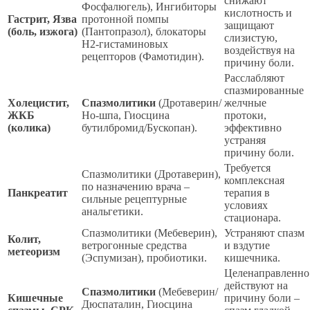
снижают
Фосфалюгель), Ингибиторы
кислотность и
Гастрит, Язва
протонной помпы
защищают
(боль, изжога)
(Пантопразол), блокаторы
слизистую,
H2-гистаминовых
воздействуя на
рецепторов (Фамотидин).
причину боли.
Расслабляют
спазмированные
Холецистит,
Спазмолитики
(Дротаверин/
желчные
ЖКБ
Но-шпа, Гиосцина
протоки,
(колика)
бутилбромид/Бускопан).
эффективно
устраняя
причину боли.
Требуется
Спазмолитики (Дротаверин),
комплексная
по назначению врача –
Панкреатит
терапия в
сильные рецептурные
условиях
анальгетики.
стационара.
Спазмолитики (Мебеверин),
Устраняют спазм
Колит,
ветрогонные средства
и вздутие
метеоризм
(Эспумизан), пробиотики.
кишечника.
Целенаправленно
действуют на
Спазмолитики
(Мебеверин/
Кишечные
причину боли –
Дюспаталин, Гиосцина