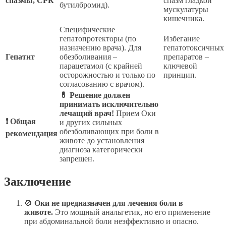
спазмы, СРК
спазм гладкой
бутилбромид).
мускулатуры
кишечника.
Специфические
гепатопротекторы (по
Избегание
назначению врача). Для
гепатотоксичных
Гепатит
обезболивания –
препаратов –
парацетамол (с крайней
ключевой
осторожностью и только по
принцип.
согласованию с врачом).
💊 Решение должен
принимать исключительно
лечащий врач!
Прием Оки
❗ Общая
и других сильных
обезболивающих при боли в
рекомендация
животе до установления
диагноза категорически
запрещен.
Заключение
🚫
Оки не предназначен для лечения боли в
животе.
Это мощный анальгетик, но его применение
при абдоминальной боли неэффективно и опасно.