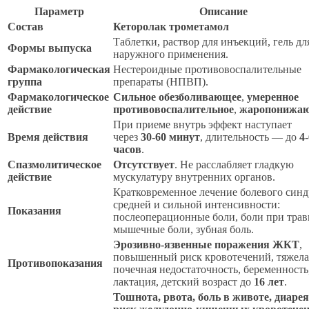
Параметр
Описание
Состав
Кеторолак трометамол
Таблетки, раствор для инъекций, гель дл
Формы выпуска
наружного применения.
Фармакологическая
Нестероидные противовоспалительные
группа
препараты (НПВП).
Фармакологическое
Сильное обезболивающее
,
умеренное
действие
противовоспалительное
,
жаропонижа
При приеме внутрь эффект наступает
Время действия
через
30-60 минут
, длительность — до
4-
часов
.
Спазмолитическое
Отсутствует
. Не расслабляет гладкую
действие
мускулатуру внутренних органов.
Кратковременное лечение болевого син
средней и сильной интенсивности:
Показания
послеоперационные боли, боли при трав
мышечные боли, зубная боль.
Эрозивно-язвенные поражения ЖКТ
,
повышенный риск кровотечений, тяжела
Противопоказания
почечная недостаточность, беременность
лактация, детский возраст до
16 лет
.
Тошнота, рвота, боль в животе, диарея