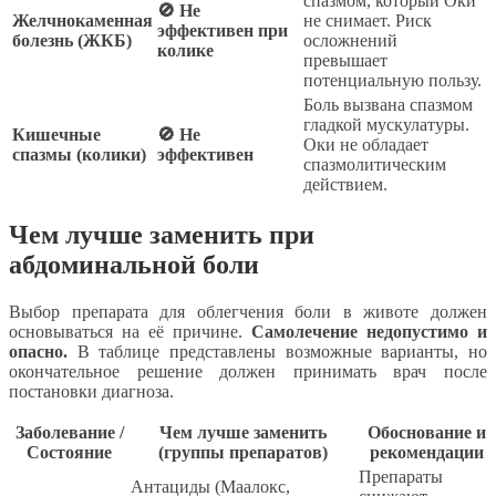
спазмом, который Оки
🚫 Не
Желчнокаменная
не снимает. Риск
эффективен при
болезнь (ЖКБ)
осложнений
колике
превышает
потенциальную пользу.
Боль вызвана спазмом
гладкой мускулатуры.
Кишечные
🚫 Не
Оки не обладает
спазмы (колики)
эффективен
спазмолитическим
действием.
Чем лучше заменить при
абдоминальной боли
Выбор препарата для облегчения боли в животе должен
основываться на её причине.
Самолечение недопустимо и
опасно.
В таблице представлены возможные варианты, но
окончательное решение должен принимать врач после
постановки диагноза.
Заболевание /
Чем лучше заменить
Обоснование и
Состояние
(группы препаратов)
рекомендации
Препараты
Антациды (Маалокс,