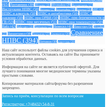
(65)
Дротаверин
(39)
Ибуклин
(26)
Ибупрофен
(29)
Индометацин
(27)
Инструкции НПВС
(50)
Кетонал
(27)
Кетопрофен
(28)
Кеторол
(26)
МИГ
(26)
НПВС и алкоголь
(50)
НПВС и антибиотики
(50)
НПВС и
давление
(50)
НПВС при ОРВИ
(50)
НПВС при беременности и
ГВ
(53)
НПВС при месячных
(51)
НПВС при температуре
(50)
Найз
(42)
Нимесил
(41)
Нимесулид
(32)
Найсулид
(26)
Напроксен
(25)
Нурофен
Сравнение
Парацетамол
(38)
Спазмалгон
(26)
(25)
Пенталгин
(25)
НПВС
(394)
Цитрамон
(30)
аскорутин
(26)
Наш сайт использует файлы cookies для улучшения сервиса и
актуализации контента. Оставаясь на сайте Вы принимаете
условия обработки данных.
Информация на сайте не является публичной офертой. Для
лучшего понимания многие медицинские термины указаны
простыми словами.
Копирование материалов сайта/форума без разрешения
запрещено.
Запись на приём, консультации по всем вопросам
Регистратура: +7(48432) 54-8-31