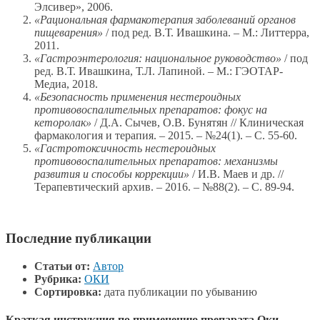
Элсивер», 2006.
«Рациональная фармакотерапия заболеваний органов
пищеварения»
/ под ред. В.Т. Ивашкина. – М.: Литтерра,
2011.
«Гастроэнтерология: национальное руководство»
/ под
ред. В.Т. Ивашкина, Т.Л. Лапиной. – М.: ГЭОТАР-
Медиа, 2018.
«Безопасность применения нестероидных
противовоспалительных препаратов: фокус на
кеторолак»
/ Д.А. Сычев, О.В. Бунятян // Клиническая
фармакология и терапия. – 2015. – №24(1). – С. 55-60.
«Гастротоксичность нестероидных
противовоспалительных препаратов: механизмы
развития и способы коррекции»
/ И.В. Маев и др. //
Терапевтический архив. – 2016. – №88(2). – С. 89-94.
Последние публикации
Статьи от:
Автор
Рубрика:
ОКИ
Сортировка:
дата публикации по убыванию
Краткая инструкция по применению препарата Оки