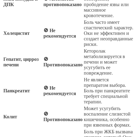
ДПК
противопоказано
прободение язвы или
массивное
кровотечение.
Боль часто имеет
спастический характер.
🚫 Не
Холецистит
Оки не эффективен и
рекомендуется
создает неоправданные
риски.
Кеторолак
метаболизируется в
Гепатит, цирроз
🚫
печени и может
печени
Противопоказано
усугубить ее
повреждение.
Не является
препаратом выбора.
🚫 Не
Панкреатит
Боль при панкреатите
рекомендуется
требует специальной
терапии.
Может усугубить
🚫
воспаление слизистой
Колит
Противопоказано
кишечника, особенно
при язвенных формах.
Боль при ЖКБ вызвана