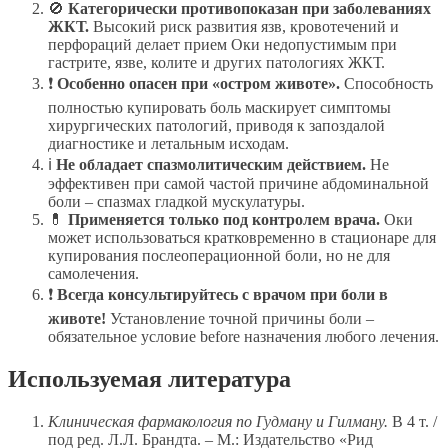
🚫
Категорически противопоказан при заболеваниях
ЖКТ.
Высокий риск развития язв, кровотечений и
перфораций делает прием Оки недопустимым при
гастрите, язве, колите и других патологиях ЖКТ.
❗
Особенно опасен при «остром животе».
Способность
полностью купировать боль маскирует симптомы
хирургических патологий, приводя к запоздалой
диагностике и летальным исходам.
ℹ️
Не обладает спазмолитическим действием.
Не
эффективен при самой частой причине абдоминальной
боли – спазмах гладкой мускулатуры.
💊
Применяется только под контролем врача.
Оки
может использоваться кратковременно в стационаре для
купирования послеоперационной боли, но не для
самолечения.
❗
Всегда консультируйтесь с врачом при боли в
животе!
Установление точной причины боли –
обязательное условие before назначения любого лечения.
Используемая литература
Клиническая фармакология по Гудману и Гилману.
В 4 т. /
под ред. Л.Л. Брандта. – М.: Издательство «Рид