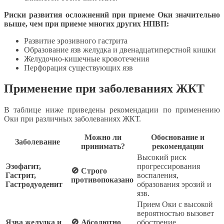
Риски развития осложнений при приеме Оки значительно
выше, чем при приеме многих других НПВП:
Развитие эрозивного гастрита
Образование язв желудка и двенадцатиперстной кишки
Желудочно-кишечные кровотечения
Перфорация существующих язв
Применение при заболеваниях ЖКТ
В таблице ниже приведены рекомендации по применению
Оки при различных заболеваниях ЖКТ.
Можно ли
Обоснование и
Заболевание
принимать?
рекомендации
Высокий риск
Эзофагит,
прогрессирования
🚫 Строго
Гастрит,
воспаления,
противопоказано
Гастродуоденит
образования эрозий и
язв.
Прием Оки с высокой
вероятностью вызовет
Язва желудка и
🚫 Абсолютно
обострение,