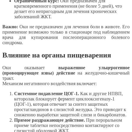
Ограниченный курс:
Оки предназначен для
кратковременного применения (не более 5 дней), что
делает его непригодным для лечения хронических
заболеваний ЖКТ.
Важно:
Оки не предназначен для лечения боли в животе. Его
применение возможно только в стационаре под наблюдением
врача для купирования послеоперационного болевого
синдрома.
Влияние на органы пищеварения
Оки оказывает
выраженное ульцерогенное
(провоцирующее язвы) действие
на желудочно-кишечный
тракт.
Механизм негативного воздействия включает:
Системное подавление ЦОГ-1.
Как и другие НПВП,
кеторолак блокирует фермент циклооксигеназу-1
(ЦОГ-1), которая отвечает за синтез защитных
простагландинов в слизистой желудка. Это приводит к
снижению выработки защитной слизи и бикарбонатов.
Прямое раздражающее действие.
При пероральном
приеме таблетки непосредственно контактируют со
слизистой оболочкой ЖКТ.