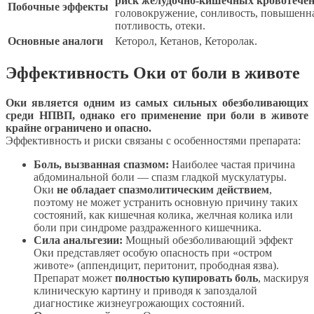
риск желудочно-кишечных кровотече
Побочные эффекты
головокружение, сонливость, повышенн
потливость, отеки.
Основные аналоги
Кеторол, Кетанов, Кеторолак.
Эффективность Оки от боли в животе
Оки является одним из самых сильных обезболивающих
среди НПВП, однако его применение при боли в животе
крайне ограничено и опасно.
Эффективность и риски связаны с особенностями препарата:
Боль, вызванная спазмом:
Наиболее частая причина
абдоминальной боли — спазм гладкой мускулатуры.
Оки
не обладает спазмолитическим действием
,
поэтому не может устранить основную причину таких
состояний, как кишечная колика, желчная колика или
боли при синдроме раздраженного кишечника.
Сила анальгезии:
Мощный обезболивающий эффект
Оки представляет особую опасность при «остром
животе» (аппендицит, перитонит, прободная язва).
Препарат может
полностью купировать боль
, маскируя
клиническую картину и приводя к запоздалой
диагностике жизнеугрожающих состояний.