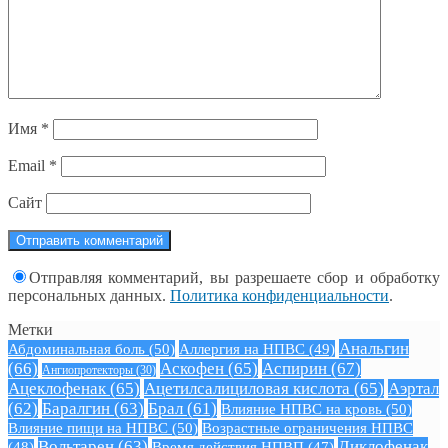
Имя
*
Email
*
Сайт
Отправляя комментарий, вы разрешаете сбор и обработку
персональных данных.
Политика конфиденциальности
.
Метки
Анальгин
Абдоминальная боль
(50)
Аллергия на НПВС
(49)
(66)
Аскофен
(65)
Аспирин
(67)
Ангиопротекторы
(30)
Ацеклофенак
(65)
Ацетилсалициловая кислота
(65)
Аэртал
(62)
Баралгин
(63)
Брал
(61)
Влияние НПВС на кровь
(50)
Влияние пищи на НПВС
(50)
Возрастные ограничения НПВС
Вольтарен
(63)
Диклофенак
(48)
Время действия НПВП
(47)