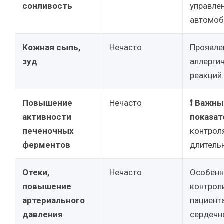
сонливость
управле
автомоб
Кожная сыпь,
Нечасто
Проявле
зуд
аллерги
реакций.
Повышение
Нечасто
❗ Важн
активности
показат
печеночных
контрол
ферментов
длитель
Отеки,
Нечасто
Особенн
повышение
контрол
артериального
пациент
давления
сердечн