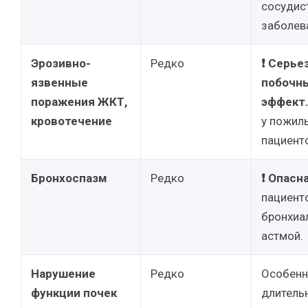
сосуди
заболев
Эрозивно-
Редко
❗ Серье
язвенные
побочн
поражения ЖКТ,
эффект
кровотечение
у пожил
пациент
Бронхоспазм
Редко
❗ Опасн
пациент
бронхиа
астмой.
Нарушение
Редко
Особенн
функции почек
длитель