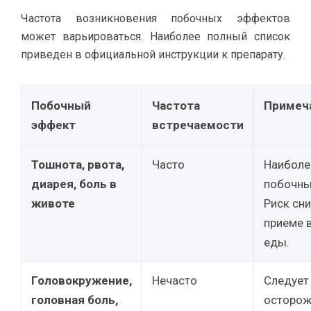
Частота возникновения побочных эффектов
может варьироваться. Наиболее полный список
приведен в официальной инструкции к препарату.
Побочный
Частота
Примеч
эффект
встречаемости
Тошнота, рвота,
Часто
Наиболе
диарея, боль в
побочны
животе
Риск сн
приеме 
еды.
Головокружение,
Нечасто
Следует
головная боль,
осторож