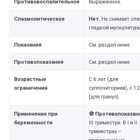
Противовоспалительное
Выраженное.
Спазмолитическое
Нет.
Не снимает сп
гладкой мускулатур
Показания
См. раздел ниже.
Противопоказания
См. раздел ниже.
Возрастные
С 6 лет (для
ограничения
суппозиториев), с 12
(для гранул).
Применение при
🚫 Противопоказан
беременности
III триместре. В I и II
триместрах –