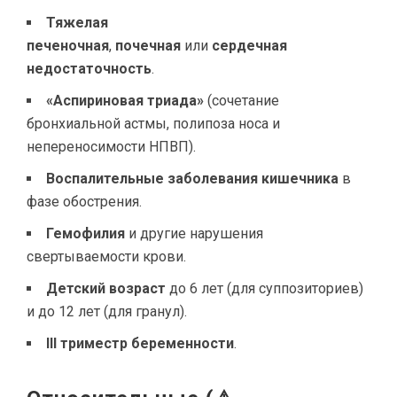
Тяжелая
печеночная
,
почечная
или
сердечная
недостаточность
.
«Аспириновая триада»
(сочетание
бронхиальной астмы, полипоза носа и
непереносимости НПВП).
Воспалительные заболевания кишечника
в
фазе обострения.
Гемофилия
и другие нарушения
свертываемости крови.
Детский возраст
до 6 лет (для суппозиториев)
и до 12 лет (для гранул).
III триместр беременности
.