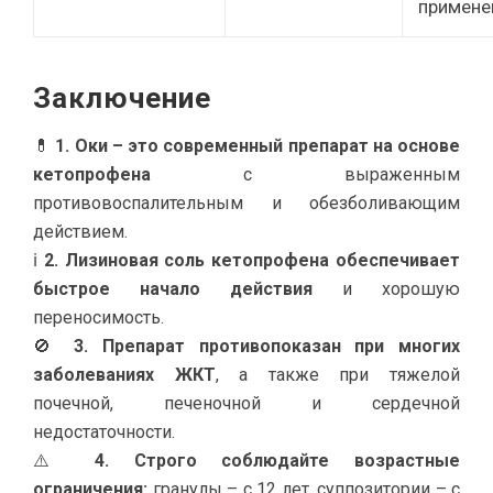
примене
Заключение
💊
1. Оки – это современный препарат на основе
кетопрофена
с выраженным
противовоспалительным и обезболивающим
действием.
ℹ
2. Лизиновая соль кетопрофена обеспечивает
быстрое начало действия
и хорошую
переносимость.
🚫
3. Препарат противопоказан при многих
заболеваниях ЖКТ
, а также при тяжелой
почечной, печеночной и сердечной
недостаточности.
⚠️
4. Строго соблюдайте возрастные
ограничения:
гранулы – с 12 лет, суппозитории – с