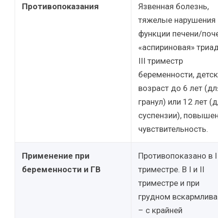
Противопоказания
Язвенная болезнь,
тяжелые нарушения
функции печени/поче
«аспириновая» триад
III триместр
беременности, детс
возраст до 6 лет (дл
гранул) или 12 лет (
суспензии), повыше
чувствительность.
Применение при
Противопоказано в II
беременности и ГВ
триместре. В I и II
триместре и при
грудном вскармлива
– с крайней