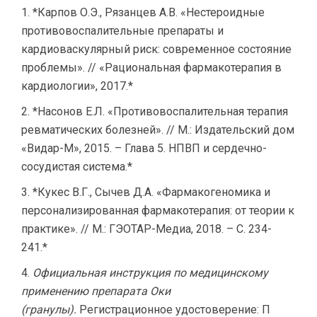
*Карпов О.Э., Рязанцев А.В. «Нестероидные
противовоспалительные препараты и
кардиоваскулярный риск: современное состояние
проблемы». // «Рациональная фармакотерапия в
кардиологии», 2017.*
*Насонов Е.Л. «Противовоспалительная терапия
ревматических болезней». // М.: Издательский дом
«Видар-М», 2015. – Глава 5. НПВП и сердечно-
сосудистая система.*
*Кукес В.Г., Сычев Д.А. «Фармакогеномика и
персонализированная фармакотерапия: от теории к
практике». // М.: ГЭОТАР-Медиа, 2018. – С. 234-
241.*
Официальная инструкция по медицинскому
применению препарата Оки
(гранулы).
Регистрационное удостоверение: П