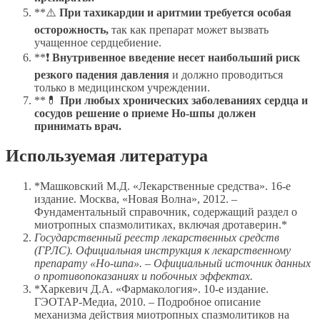
**⚠️
При тахикардии и аритмии требуется особая
осторожность,
так как препарат может вызвать
учащенное сердцебиение.
**❗
Внутривенное введение несет наибольший риск
резкого падения давления
и должно проводиться
только в медицинском учреждении.
**💊
При любых хронических заболеваниях сердца и
сосудов решение о приеме Но-шпы должен
принимать врач.
Используемая литература
*Машковский М.Д. «Лекарственные средства». 16-е
издание. Москва, «Новая Волна», 2012. –
Фундаментальный справочник, содержащий раздел о
миотропных спазмолитиках, включая дротаверин.*
Государственный реестр лекарственных средств
(ГРЛС). Официальная инструкция к лекарственному
препарату «Но-шпа». – Официальный источник данных
о противопоказаниях и побочных эффектах.
*Харкевич Д.А. «Фармакология». 10-е издание.
ГЭОТАР-Медиа, 2010. – Подробное описание
механизма действия миотропных спазмолитиков на