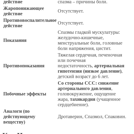
действие
спазма – причины боли.
Жаропонижающее
Отсутствует.
действие
Противовоспалительное
Отсутствует.
действие
Спазмы гладкой мускулатуры:
желудочно-кишечные,
Показания
менструальные боли, головные
боли напряжения, цистит.
Тяжелая сердечная, печеночная
или почечная
Противопоказания
недостаточность,
артериальная
гипотензия (низкое давление)
,
детский возраст до 6 лет.
Со стороны ССС:
снижение
артериального давления
,
Побочные эффекты
головокружение, ощущение
жара,
тахикардия
(учащенное
сердцебиение).
Аналоги (по
действующему
Дротаверин, Спазмол, Спаковин.
веществу)