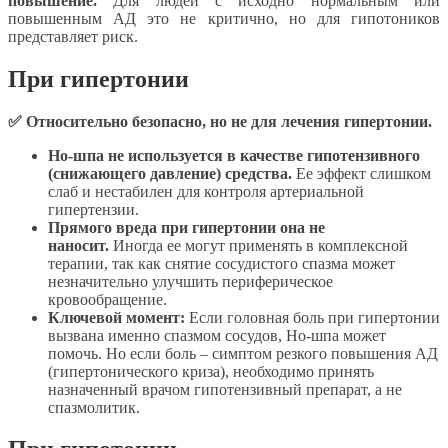
повышение.
Для людей с исходно нормальным или
повышенным АД это не критично, но для гипотоников
представляет риск.
При гипертонии
✅ Относительно безопасно, но не для лечения гипертонии.
Но-шпа не используется в качестве гипотензивного
(снижающего давление) средства.
Ее эффект слишком
слаб и нестабилен для контроля артериальной
гипертензии.
Прямого вреда при гипертонии она не
наносит.
Иногда ее могут применять в комплексной
терапии, так как снятие сосудистого спазма может
незначительно улучшить периферическое
кровообращение.
Ключевой момент:
Если головная боль при гипертонии
вызвана именно спазмом сосудов, Но-шпа может
помочь. Но если боль – симптом резкого повышения АД
(гипертонического криза), необходимо принять
назначенный врачом гипотензивный препарат, а не
спазмолитик.