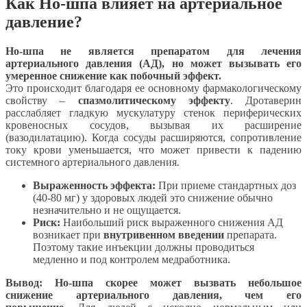
Как Но-шпа влияет на артериальное
давление?
Но-шпа не является препаратом для лечения
артериального давления (АД), но может вызывать его
умеренное снижение как побочный эффект.
Это происходит благодаря ее основному фармакологическому
свойству –
спазмолитическому эффекту
. Дротаверин
расслабляет гладкую мускулатуру стенок периферических
кровеносных сосудов, вызывая их расширение
(вазодилатацию). Когда сосуды расширяются, сопротивление
току крови уменьшается, что может привести к падению
системного артериального давления.
Выраженность эффекта:
При приеме стандартных доз
(40-80 мг) у здоровых людей это снижение обычно
незначительно и не ощущается.
Риск:
Наибольший риск выраженного снижения АД
возникает при
внутривенном введении
препарата.
Поэтому такие инъекции должны проводиться
медленно и под контролем медработника.
Вывод:
Но-шпа скорее может вызвать небольшое
снижение артериального давления, чем его