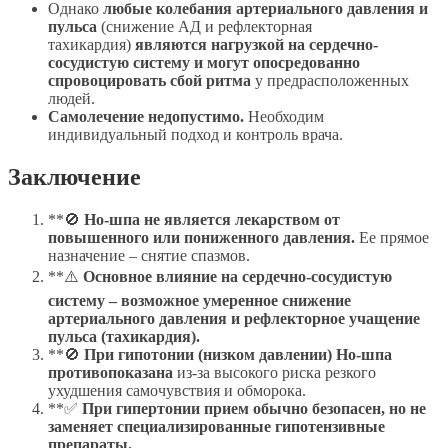
Однако
любые колебания артериального давления и
пульса
(снижение АД и рефлекторная
тахикардия)
являются нагрузкой на сердечно-
сосудистую систему и могут опосредованно
спровоцировать сбой ритма
у предрасположенных
людей.
Самолечение недопустимо.
Необходим
индивидуальный подход и контроль врача.
Заключение
**🚫
Но-шпа не является лекарством от
повышенного или пониженного давления.
Ее прямое
назначение – снятие спазмов.
**⚠️
Основное влияние на сердечно-сосудистую
систему – возможное умеренное снижение
артериального давления и рефлекторное учащение
пульса (тахикардия).
**🚫
При гипотонии (низком давлении) Но-шпа
противопоказана
из-за высокого риска резкого
ухудшения самочувствия и обморока.
**✅
При гипертонии прием обычно безопасен, но не
заменяет специализированные гипотензивные
препараты.