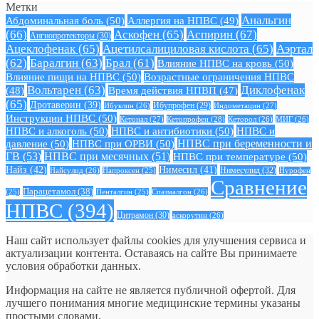
Метки
Анальгин
Абдоминальная боль
(50)
Аллергия на НПВС
(49)
(66)
Аскофен
(65)
Аспирин
(67)
Ангиопротекторы
(30)
Ацеклофенак
(65)
Ацетилсалициловая кислота
(65)
Аэртал
(62)
Баралгин
(63)
Брал
(61)
Влияние НПВС на кровь
(50)
Влияние пищи на НПВС
(50)
Возрастные ограничения НПВС
Вольтарен
(63)
Диклофенак
(48)
Время действия НПВП
(47)
(65)
Дротаверин
(39)
Ибуклин
(26)
Ибупрофен
(29)
Индометацин
(27)
Инструкции НПВС
(50)
Кетонал
(27)
Кетопрофен
(28)
Кеторол
(26)
МИГ
(26)
НПВС и алкоголь
(50)
НПВС и антибиотики
(50)
НПВС и
давление
(50)
НПВС при ОРВИ
(50)
НПВС при беременности и
ГВ
(53)
НПВС при месячных
(51)
НПВС при температуре
(50)
Найз
(42)
Нимесил
(41)
Нимесулид
(32)
Найсулид
(26)
Напроксен
(25)
Нурофен
Сравнение
Парацетамол
(38)
Спазмалгон
(26)
(25)
Пенталгин
(25)
НПВС
(394)
Цитрамон
(30)
аскорутин
(26)
Наш сайт использует файлы cookies для улучшения сервиса и
актуализации контента. Оставаясь на сайте Вы принимаете
условия обработки данных.
Информация на сайте не является публичной офертой. Для
лучшего понимания многие медицинские термины указаны
простыми словами.