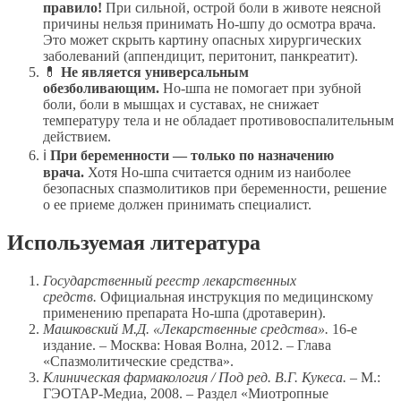
правило!
При сильной, острой боли в животе неясной
причины нельзя принимать Но-шпу до осмотра врача.
Это может скрыть картину опасных хирургических
заболеваний (аппендицит, перитонит, панкреатит).
💊
Не является универсальным
обезболивающим.
Но-шпа не помогает при зубной
боли, боли в мышцах и суставах, не снижает
температуру тела и не обладает противовоспалительным
действием.
ℹ️
При беременности — только по назначению
врача.
Хотя Но-шпа считается одним из наиболее
безопасных спазмолитиков при беременности, решение
о ее приеме должен принимать специалист.
Используемая литература
Государственный реестр лекарственных
средств.
Официальная инструкция по медицинскому
применению препарата Но-шпа (дротаверин).
Машковский М.Д. «Лекарственные средства».
16-е
издание. – Москва: Новая Волна, 2012. – Глава
«Спазмолитические средства».
Клиническая фармакология / Под ред. В.Г. Кукеса.
– М.:
ГЭОТАР-Медиа, 2008. – Раздел «Миотропные