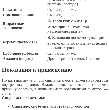
системы, сосудов).
Показания
См. раздел ниже.
Противопоказания
См. раздел ниже.
⚠️ Таблетки:
с 6 лет.
💉
Возрастные
Инъекции:
с 1 года (под
ограничения
наблюдением врача).
⚠️ Возможно
после консультации с
Беременность и ГВ
врачом, если потенциальная польза
превышает риск.
Побочные эффекты
См. раздел ниже.
Аналоги (по д.в.)
Дротаверин, Спазмол, Спаковин.
Показания к применению
Но-шпа применяется для снятия спазмов гладкой мускулатуры
внутренних органов. Важно понимать, что она не лечит
причину болезни, а лишь снимает болезненный симптом —
спазм.
Синдромы и симптомы:
Спастическая боль
в животе (например, при