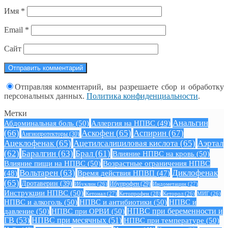
Имя
*
Email
*
Сайт
Отправляя комментарий, вы разрешаете сбор и обработку
персональных данных.
Политика конфиденциальности
.
Метки
Анальгин
Абдоминальная боль
(50)
Аллергия на НПВС
(49)
(66)
Аскофен
(65)
Аспирин
(67)
Ангиопротекторы
(30)
Ацеклофенак
(65)
Ацетилсалициловая кислота
(65)
Аэртал
(62)
Баралгин
(63)
Брал
(61)
Влияние НПВС на кровь
(50)
Влияние пищи на НПВС
(50)
Возрастные ограничения НПВС
Вольтарен
(63)
Диклофенак
(48)
Время действия НПВП
(47)
(65)
Дротаверин
(39)
Ибуклин
(26)
Ибупрофен
(29)
Индометацин
(27)
Инструкции НПВС
(50)
Кетонал
(27)
Кетопрофен
(28)
Кеторол
(26)
МИГ
(26)
НПВС и алкоголь
(50)
НПВС и антибиотики
(50)
НПВС и
давление
(50)
НПВС при ОРВИ
(50)
НПВС при беременности и
ГВ
(53)
НПВС при месячных
(51)
НПВС при температуре
(50)