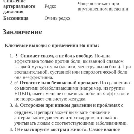
Снижение
Чаще возникает при
артериального
Редко
внутривенном введении.
давления
Бессонница
Очень редко
Заключение
ℹ️
Ключевые выводы о применении Но-шпы:
💊
Снимает спазм, а не боль вообще.
Но-шпа
эффективна только против боли, вызванной спазмом
гладкой мускулатуры (колики, менструальная боль). При
воспалительной, суставной или неврологической боли
она неэффективна.
✅
Относительно безопасный препарат.
По сравнению
со многими обезболивающими (например, из группы
НПВП), имеет меньше серьезных побочных эффектов и
не повреждает слизистую желудка.
⚠️
Осторожно при низком давлении и проблемах с
сердцем.
Препарат может вызывать снижение
артериального давления и тахикардию, что важно
учитывать людям с соответствующими заболеваниями.
❗
Не маскируйте «острый живот».
Самое важное