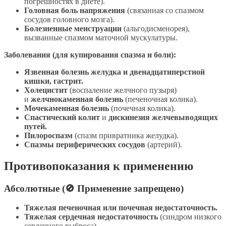
погрешностях в диете).
Головная боль напряжения
(связанная со спазмом
сосудов головного мозга).
Болезненные менструации
(альгодисменорея),
вызванные спазмом маточной мускулатуры.
Заболевания (для купирования спазма и боли):
Язвенная болезнь желудка и двенадцатиперстной
кишки, гастрит.
Холецистит
(воспаление желчного пузыря)
и
желчнокаменная болезнь
(печеночная колика).
Мочекаменная болезнь
(почечная колика).
Спастический колит
и
дискинезия желчевыводящих
путей.
Пилороспазм
(спазм привратника желудка).
Спазмы периферических сосудов
(артерий).
Противопоказания к применению
Абсолютные (🚫 Применение запрещено)
Тяжелая печеночная или почечная недостаточность.
Тяжелая сердечная недостаточность
(синдром низкого
сердечного выброса).