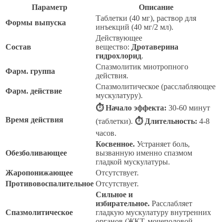
Параметр
Описание
Таблетки (40 мг), раствор для
Формы выпуска
инъекций (40 мг/2 мл).
Действующее
Состав
вещество:
Дротаверина
гидрохлорид
.
Спазмолитик миотропного
Фарм. группа
действия.
Спазмолитическое (расслабляющее
Фарм. действие
мускулатуру).
⏱ Начало эффекта:
30-60 минут
Время действия
(таблетки).
⏱ Длительность:
4-8
часов.
Косвенное.
Устраняет боль,
Обезболивающее
вызванную именно спазмом
гладкой мускулатуры.
Жаропонижающее
Отсутствует.
Противовоспалительное
Отсутствует.
Сильное и
избирательное.
Расслабляет
Спазмолитическое
гладкую мускулатуру внутренних
органов (ЖКТ, мочеполовой