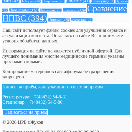
Найз
(42)
Нимесил
(41)
Нимесулид
(32)
Найсулид
(26)
Напроксен
(25)
Нурофен
Сравнение
Парацетамол
(38)
Спазмалгон
(26)
(25)
Пенталгин
(25)
НПВС
(394)
Цитрамон
(30)
аскорутин
(26)
Наш сайт использует файлы cookies для улучшения сервиса и
актуализации контента. Оставаясь на сайте Вы принимаете
условия обработки данных.
Информация на сайте не является публичной офертой. Для
лучшего понимания многие медицинские термины указаны
простыми словами.
Копирование материалов сайта/форума без разрешения
запрещено.
Запись на приём, консультации по всем вопросам
Регистратура: +7(48432) 54-8-31
Стационар: +7(48432) 54-5-80
Записаться на приём
© 2026 ЦРБ г.Жуков