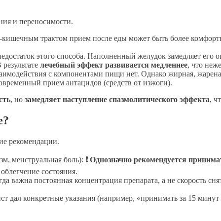
ния и переносимости.
-кишечным трактом прием после еды может быть более комфорт
едостаток этого способа. Наполненный желудок замедляет его 
 результате
лечебный эффект развивается медленнее
, что неж
имодействия с компонентами пищи нет. Однако жирная, жареная
временный прием антацидов (средств от изжоги).
сть
, но
замедляет наступление спазмолитического эффекта
, ч
е?
ие рекомендации.
зм, менструальная боль):
❗ Однозначно рекомендуется приним
облегчение состояния.
да важна постоянная концентрация препарата, а не скорость сн
ст дал конкретные указания (например, «принимать за 15 минут