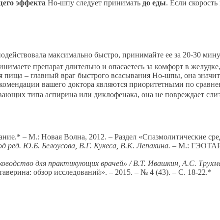
щего эффекта
Но-шпу следует принимать
до еды
. Если скорость
действовала максимально быстро, принимайте ее за 20-30 мину
нимаете препарат длительно и опасаетесь за комфорт в желудке
 пища – главный враг быстрого всасывания Но-шпы, она значит
омендации вашего доктора являются приоритетными по сравне
вающих типа аспирина или диклофенака, она не повреждает сл
ние.* – М.: Новая Волна, 2012. – Раздел «Спазмолитические ср
 ред. Ю.Б. Белоусова, В.Г. Кукеса, В.К. Лепахина.
– М.: ГЭОТАР-
оводство для практикующих врачей» / В.Т. Ивашкин, А.С. Трухм
ерина: обзор исследований». – 2015. – № 4 (43). – С. 18-22.*