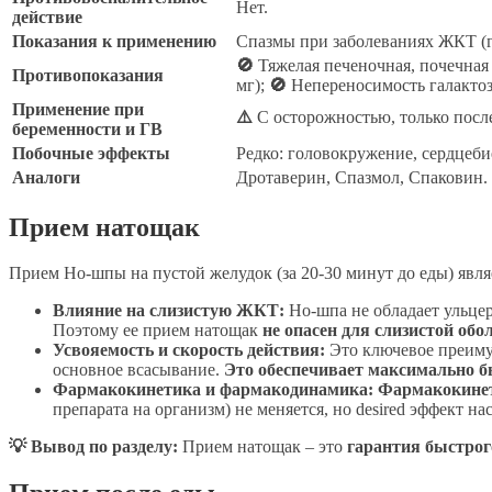
Нет.
действие
Показания к применению
Спазмы при заболеваниях ЖКТ (га
🚫
Тяжелая печеночная, почечная
Противопоказания
мг);
🚫
Непереносимость галактозы
Применение при
⚠️
С осторожностью, только после
беременности и ГВ
Побочные эффекты
Редко: головокружение, сердцеби
Аналоги
Дротаверин, Спазмол, Спаковин.
Прием натощак
Прием Но-шпы на пустой желудок (за 20-30 минут до еды) явля
Влияние на слизистую ЖКТ:
Но-шпа не обладает ульце
Поэтому ее прием натощак
не опасен для слизистой об
Усвояемость и скорость действия:
Это ключевое преимущ
основное всасывание.
Это обеспечивает максимально б
Фармакокинетика и фармакодинамика:
Фармакокине
препарата на организм) не меняется, но desired эффект на
💡 Вывод по разделу:
Прием натощак – это
гарантия быстрог