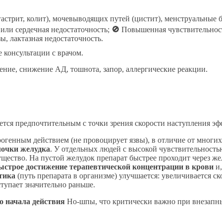
стрит, колит), мочевыводящих путей (цистит), менструальные 
 или сердечная недостаточность;
🚫
Повышенная чувствительнос
, лактазная недостаточность.
 консультации с врачом.
ение, снижение АД, тошнота, запор, аллергические реакции.
ется предпочтительным с точки зрения скорости наступления эф
рогенным действием (не провоцирует язвы), в отличие от мног
олочки желудка
. У отдельных людей с высокой чувствительност
ество. На пустой желудок препарат быстрее проходит через жел
ыстрое достижение терапевтической концентрации в крови
и,
тика
(путь препарата в организме) улучшается: увеличивается с
ступает значительно раньше.
о начала действия
Но-шпы, что критически важно при внезапны