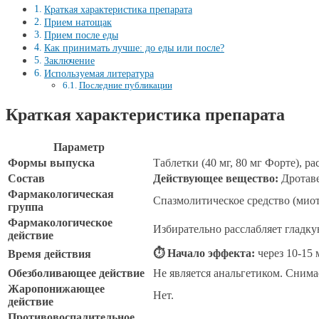
Краткая характеристика препарата
Прием натощак
Прием после еды
Как принимать лучше: до еды или после?
Заключение
Используемая литература
Последние публикации
Краткая характеристика препарата
Параметр
Формы выпуска
Таблетки (40 мг, 80 мг Форте), р
Состав
Действующее вещество:
Дротаве
Фармакологическая
Спазмолитическое средство (мио
группа
Фармакологическое
Избирательно расслабляет гладку
действие
⏱ Начало эффекта:
через 10-15 
Время действия
Обезболивающее действие
Не является анальгетиком. Снима
Жаропонижающее
Нет.
действие
Противовоспалительное