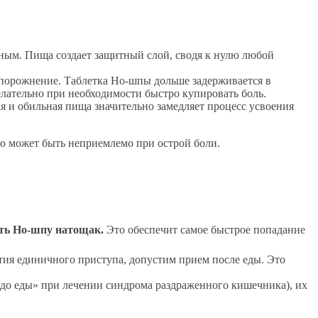
ным. Пища создает защитный слой, сводя к нулю любой
опорожнение. Таблетка Но-шпы дольше задерживается в
елательно при необходимости быстро купировать боль.
 и обильная пища значительно замедляет процесс усвоения
то может быть неприемлемо при острой боли.
ать Но-шпу натощак.
Это обеспечит самое быстрое попадание
ятия единичного приступа, допустим прием после еды. Это
 до еды» при лечении синдрома раздраженного кишечника), их