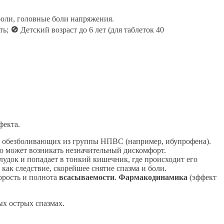
боли, головные боли напряжения.
ть;
🚫
Детский возраст до 6 лет (для таблеток 40
фекта.
их обезболивающих из группы НПВС (например, ибупрофена).
ью может возникать незначительный дискомфорт.
удок и попадает в тонкий кишечник, где происходит его
 как следствие, скорейшее снятие спазма и боли.
корость и полнота
всасываемости
.
Фармакодинамика
(эффект
х острых спазмах.