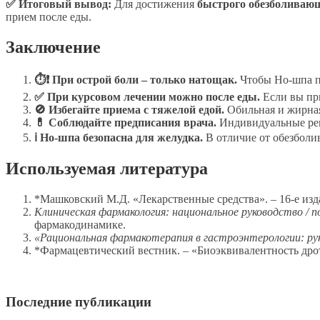
✅ Итоговый вывод:
Для достижения
быстрого обезболиваю
прием после еды.
Заключение
⏱❗ При острой боли – только натощак.
Чтобы Но-шпа по
✅ При курсовом лечении можно после еды.
Если вы при
🚫 Избегайте приема с тяжелой едой.
Обильная и жирная
💊 Соблюдайте предписания врача.
Индивидуальные рек
ℹ Но-шпа безопасна для желудка.
В отличие от обезболи
Используемая литература
*Машковский М.Д. «Лекарственные средства». – 16-е изда
Клиническая фармакология: национальное руководство / под
фармакодинамике.
«Рациональная фармакотерапия в гастроэнтерологии: рук
*Фармацевтический вестник. – «Биоэквивалентность дротав
Последние публикации