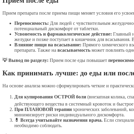
Прием после еды
Прием препарата после приема пищи меняет условия его усвое
Переносимость:
Для людей с чувствительным желудочно
потенциальный дискомфорт от таблетки.
Усвояемость и фармакологическое действие:
Главный н
желудке и позже поступает в кишечник для всасывания. В
Влияние пищи на всасывание:
Прямого химического вза
препарата. Также на
всасываемость
может повлиять одно
💡 Вывод по разделу:
Прием после еды повышает
переносимо
Как принимать лучше: до еды или посл
На основе анализа можно сформулировать четкие и практическ
Для купирования ОСТРОЙ боли
(внезапная колика, спа
действующего вещества в системный кровоток и быстрое 
При ПЛАНОВОЙ терапии
хронических заболеваний, ког
минимизирует риски индивидуального дискомфорта.
💊 Всегда учитывайте назначения врача.
Если специали
необходимо соблюдать.