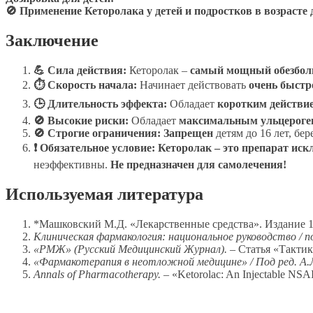
🚫 Применение Кеторолака у детей и подростков в воз
Заключение
💪 Сила действия:
Кеторолак –
самый мощный обезбол
⏱️ Скорость начала:
Начинает действовать
очень быстр
🕒 Длительность эффекта:
Обладает
коротким действие
🚫 Высокие риски:
Обладает
максимальным ульцероге
🚫 Строгие ограничения:
Запрещен
детям до 16 лет, б
❗ Обязательное условие:
Кеторолак – это препарат иск
неэффективны.
Не предназначен для самолечения!
Используемая литература
*Машковский М.Д. «Лекарственные средства». Издание 16
Клиническая фармакология: национальное руководство / под
«РМЖ» (Русский Медицинский Журнал).
– Статья «Тактик
«Фармакотерапия в неотложной медицине» / Под ред. А.
Annals of Pharmacotherapy.
– «Ketorolac: An Injectable NSAI