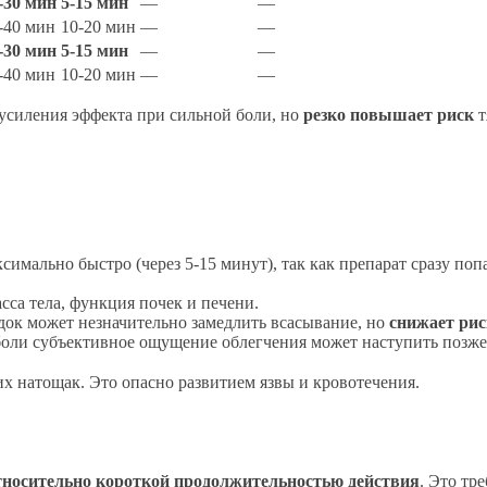
-30 мин
5-15 мин
—
—
-40 мин
10-20 мин
—
—
-30 мин
5-15 мин
—
—
-40 мин
10-20 мин
—
—
усиления эффекта при сильной боли, но
резко повышает риск
т
имально быстро (через 5-15 минут), так как препарат сразу поп
сса тела, функция почек и печени.
док может незначительно замедлить всасывание, но
снижает рис
боли субъективное ощущение облегчения может наступить позже
их натощак. Это опасно развитием язвы и кровотечения.
тносительно короткой продолжительностью действия
. Это тр