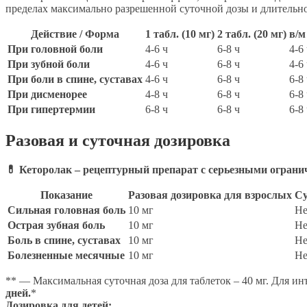
пределах максимально разрешенной суточной дозы и длительно
Действие / Форма
1 табл. (10 мг)
2 табл. (20 мг)
в/м
При головной боли
4-6 ч
6-8 ч
4-6
При зубной боли
4-6 ч
6-8 ч
4-6
При боли в спине, суставах
4-6 ч
6-8 ч
6-8
При дисменорее
4-8 ч
6-8 ч
6-8
При гипертермии
6-8 ч
6-8 ч
6-8
Разовая и суточная дозировка
💊 Кеторолак – рецептурный препарат с серьезными ограни
Показание
Разовая дозировка для взрослых
Су
Сильная головная боль
10 мг
Не
Острая зубная боль
10 мг
Не
Боль в спине, суставах
10 мг
Не
Болезненные месячные
10 мг
Не
** — Максимальная суточная доза для таблеток – 40 мг. Для ин
дней.
*
Дозировка для детей: