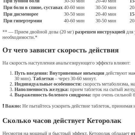
При зубной боли
30-50 мин
20-40 мин
15
При боли в спине, суставах
40-60 мин
30-50 мин
20
При дисменорее
30-50 мин
20-40 мин
15
При гипертермии
40-60 мин
30-50 мин
20
** — Прием двойной дозы (20 мг)
разрешен инструкцией
для 
необходимости.*
От чего зависит скорость действия
На скорость наступления анальгезирующего эффекта влияют:
Путь введения:
Внутривенные инъекции
действуют макс
30 мин).
Таблетки
– через 30-60 минут.
Индивидуальные особенности:
скорость метаболизма, ма
Наполненность желудка:
прием таблеток на сытый желу
Выраженность болевого синдрома:
при очень сильной 
❗ Важно:
Не пытайтесь ускорить действие таблеток, принимая 
Сколько часов действует Кеторолак
Несмотря на мощный и быстрый эффект, Кеторолак обладает
о