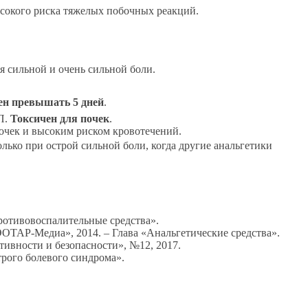
ысокого риска тяжелых побочных реакций.
 сильной и очень сильной боли.
ен превышать 5 дней
.
П.
Токсичен для почек
.
очек и высоким риском кровотечений.
лько при острой сильной боли, когда другие анальгетики
ротивовоспалительные средства».
ОТАР-Медиа», 2014. – Глава «Анальгетические средства».
тивности и безопасности», №12, 2017.
трого болевого синдрома».