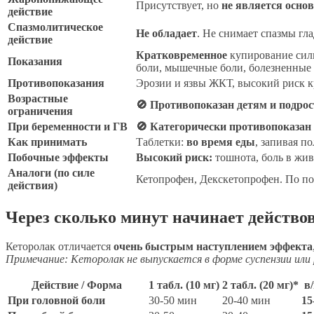
Присутствует, но
не является осно
действие
Спазмолитическое
Не обладает
. Не снимает спазмы гл
действие
Кратковременное
купирование силь
Показания
боли, мышечные боли, болезненные 
Противопоказания
Эрозии и язвы ЖКТ, высокий риск кр
Возрастные
🚫 Противопоказан детям и подрост
ограничения
При беременности и ГВ
🚫 Категорически противопоказан
Как принимать
Таблетки:
во время еды
, запивая п
Побочные эффекты
Высокий риск:
тошнота, боль в жив
Аналоги (по силе
Кетопрофен, Декскетопрофен. По по
действия)
Через сколько минут начинает действо
Кеторолак отличается
очень быстрым наступлением эффекта
Примечание: Кеторолак не выпускается в форме суспензии или
Действие / Форма
1 табл. (10 мг)
2 табл. (20 мг)*
в
При головной боли
30-50 мин
20-40 мин
15