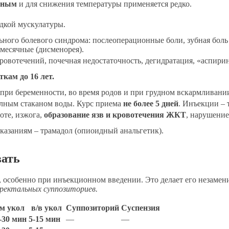
вным
и для снижения температуры применяется редко.
адкой мускулатуры.
ного болевого синдрома: послеоперационные боли, зубная боль 
месячные (дисменорея).
овотечений, почечная недостаточность, дегидратация, «аспиринов
кам до 16 лет.
при беременности, во время родов и при грудном вскармливани
олным стаканом воды. Курс приема
не более 5 дней
. Инъекции – 
оте, изжога,
образование язв и кровотечения ЖКТ
, нарушение
казаниям – трамадол (опиоидный анальгетик).
вать
, особенно при инъекционном введении. Это делает его незамен
 ректальных суппозиториев.
/м укол
в/в укол
Суппозиторий
Суспензия
-30 мин
5-15 мин
—
—