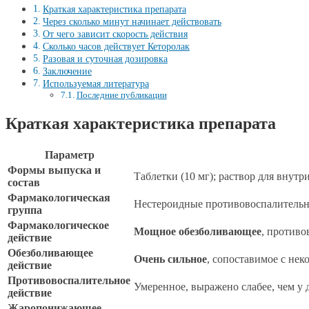
Краткая характеристика препарата
Через сколько минут начинает действовать
От чего зависит скорость действия
Сколько часов действует Кеторолак
Разовая и суточная дозировка
Заключение
Используемая литература
Последние публикации
Краткая характеристика препарата
Параметр
Формы выпуска и
Таблетки (10 мг); раствор для внут
состав
Фармакологическая
Нестероидные противовоспалитель
группа
Фармакологическое
Мощное обезболивающее
, против
действие
Обезболивающее
Очень сильное
, сопоставимое с не
действие
Противовоспалительное
Умеренное, выражено слабее, чем у
действие
Жаропонижающее