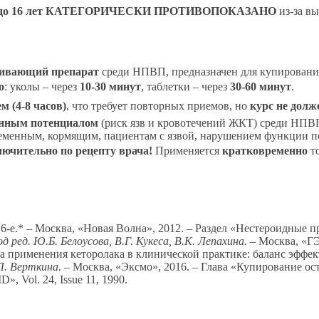
расте до 16 лет КАТЕГОРИЧЕСКИ ПРОТИВОПОКАЗАНО
из-за в
ивающий препарат
среди НПВП, предназначен для купирования
о
: уколы – через
10-30 минут
, таблетки – через
30-60 минут
.
м (4-8 часов)
, что требует повторных приемов, но
курс не долж
нным потенциалом
(риск язв и кровотечений ЖКТ) среди НПВ
еременным, кормящим, пациентам с язвой, нарушением функции п
лючительно по рецепту врача!
Применяется
кратковременно
то
-е.* – Москва, «Новая Волна», 2012. – Раздел «Нестероидные п
 ред. Ю.Б. Белоусова, В.Г. Кукеса, В.К. Лепахина.
– Москва, «ГЭ
а применения кеторолака в клинической практике: баланс эффек
Л. Верткина.
– Москва, «Эксмо», 2016. – Глава «Купирование ос
D», Vol. 24, Issue 11, 1990.