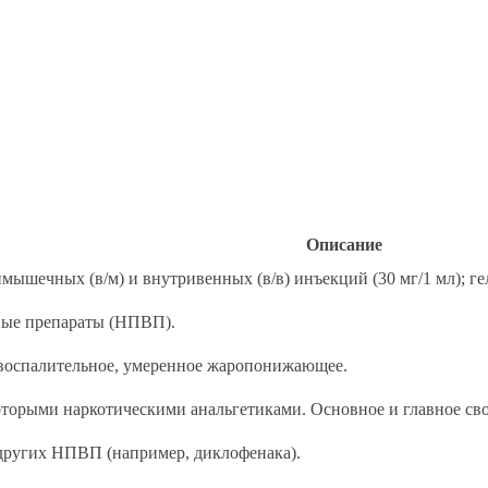
Описание
римышечных (в/м) и внутривенных (в/в) инъекций (30 мг/1 мл); г
ные препараты (НПВП).
овоспалительное, умеренное жаропонижающее.
которыми наркотическими анальгетиками. Основное и главное св
 других НПВП (например, диклофенака).