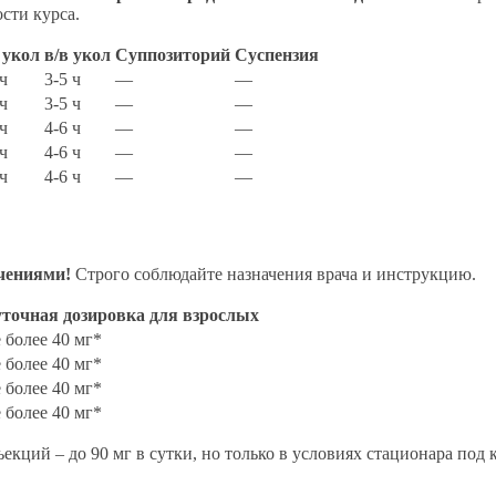
сти курса.
 укол
в/в укол
Суппозиторий
Суспензия
 ч
3-5 ч
—
—
 ч
3-5 ч
—
—
 ч
4-6 ч
—
—
 ч
4-6 ч
—
—
 ч
4-6 ч
—
—
чениями!
Строго соблюдайте назначения врача и инструкцию.
точная дозировка для взрослых
 более 40 мг*
 более 40 мг*
 более 40 мг*
 более 40 мг*
ъекций – до 90 мг в сутки, но только в условиях стационара под 