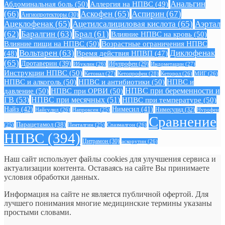
Анальгин
Абдоминальная боль
(50)
Аллергия на НПВС
(49)
(66)
Аскофен
(65)
Аспирин
(67)
Ангиопротекторы
(30)
Ацеклофенак
(65)
Ацетилсалициловая кислота
(65)
Аэртал
(62)
Баралгин
(63)
Брал
(61)
Влияние НПВС на кровь
(50)
Влияние пищи на НПВС
(50)
Возрастные ограничения НПВС
Вольтарен
(63)
Диклофенак
(48)
Время действия НПВП
(47)
(65)
Дротаверин
(39)
Ибуклин
(26)
Ибупрофен
(29)
Индометацин
(27)
Инструкции НПВС
(50)
Кетонал
(27)
Кетопрофен
(28)
Кеторол
(26)
МИГ
(26)
НПВС и алкоголь
(50)
НПВС и антибиотики
(50)
НПВС и
давление
(50)
НПВС при ОРВИ
(50)
НПВС при беременности и
ГВ
(53)
НПВС при месячных
(51)
НПВС при температуре
(50)
Найз
(42)
Нимесил
(41)
Нимесулид
(32)
Найсулид
(26)
Напроксен
(25)
Нурофен
Сравнение
Парацетамол
(38)
Спазмалгон
(26)
(25)
Пенталгин
(25)
НПВС
(394)
Цитрамон
(30)
аскорутин
(26)
Наш сайт использует файлы cookies для улучшения сервиса и
актуализации контента. Оставаясь на сайте Вы принимаете
условия обработки данных.
Информация на сайте не является публичной офертой. Для
лучшего понимания многие медицинские термины указаны
простыми словами.