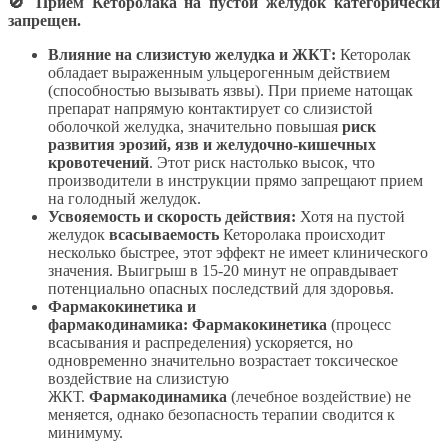
🚫 Прием Кеторолака на пустой желудок категорически
запрещен.
Влияние на слизистую желудка и ЖКТ:
Кеторолак
обладает выраженным ульцерогенным действием
(способностью вызывать язвы). При приеме натощак
препарат напрямую контактирует со слизистой
оболочкой желудка, значительно повышая
риск
развития эрозий, язв и желудочно-кишечных
кровотечений
. Этот риск настолько высок, что
производители в инструкции прямо запрещают прием
на голодный желудок.
Усвояемость и скорость действия:
Хотя на пустой
желудок
всасываемость
Кеторолака происходит
несколько быстрее, этот эффект не имеет клинического
значения. Выигрыш в 15-20 минут не оправдывает
потенциально опасных последствий для здоровья.
Фармакокинетика и
фармакодинамика:
Фармакокинетика
(процесс
всасывания и распределения) ускоряется, но
одновременно значительно возрастает токсическое
воздействие на слизистую
ЖКТ.
Фармакодинамика
(лечебное воздействие) не
меняется, однако безопасность терапии сводится к
минимуму.