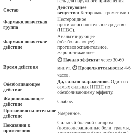
гель для наружного применения.
Действующее
Состав
вещество:
Кеторолака трометамин.
Нестероидное
Фармакологическая
противовоспалительное средство
группа
(НПВС).
Анальгезирующее
Фармакологическое
(обезболивающее),
действие
противовоспалительное,
жаропонижающее.
⏱ Начало эффекта:
через 30-60
Время действия
минут.
⏱ Продолжительность:
4-6
часов.
Да, сильно выраженное.
Один из
Обезболивающее
самых сильных НПВП по
действие
обезболивающему эффекту.
Жаропонижающее
Слабое.
действие
Противовоспалительное
Умеренное.
действие
Сильный болевой синдром
Показания к
(послеоперационные боли, травмы,
применению