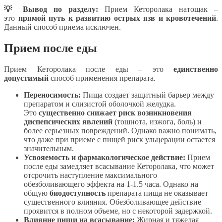
💡 Вывод по разделу:
Прием Кеторолака натощак –
это
прямой путь к развитию острых язв и кровотечений
.
Данный способ приема исключен.
Прием после еды
Прием Кеторолака после еды – это
единственно
допустимый
способ применения препарата.
Переносимость:
Пища создает защитный барьер между
препаратом и слизистой оболочкой желудка.
Это
существенно снижает риск возникновения
диспепсических явлений
(тошнота, изжога, боль) и
более серьезных повреждений. Однако важно понимать,
что даже при приеме с пищей риск ульцерации остается
значительным.
Усвояемость и фармакологическое действие:
Прием
после еды замедляет всасывание Кеторолака, что может
отсрочить наступление максимального
обезболивающего эффекта на 1-1.5 часа. Однако на
общую
биодоступность
препарата пища не оказывает
существенного влияния. Обезболивающее действие
проявится в полном объеме, но с некоторой задержкой.
Влияние пищи на всасывание:
Жирная и тяжелая