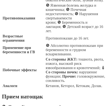
онкологические боли, зубная боль).
🚫
Язвенная болезнь желудка и
кишечника;
🚫
Почечная
недостаточность;
🚫
Нарушения
Противопоказания
свертываемости
крови;
🚫
Беременность и
лактация;
🚫
Детский возраст до 16
лет.
Возрастные
Противопоказан до 16 лет.
ограничения
🚫
Абсолютно противопоказан при
Применение при
беременности и грудном
беременности и ГВ
вскармливании.
Со стороны ЖКТ:
тошнота, рвота,
изжога, высокий риск
язвообразования и кровотечений;
💉
Побочные эффекты
Со стороны почек:
нарушение
функции;
Прочие:
головокружение,
сонливость.
Аналоги
Кетанов, Кеторол, Кетокам, Долак.
Прием натощак