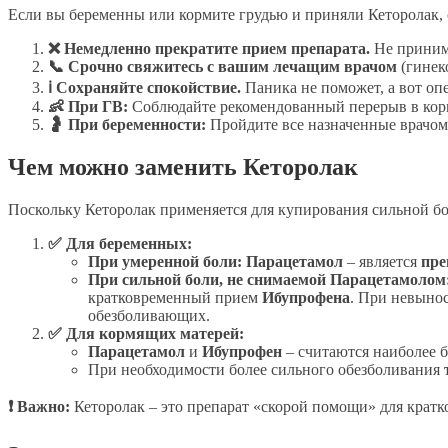
Если вы беременны или кормите грудью и приняли Кеторолак, 
❌ Немедленно прекратите прием препарата.
Не приним
📞 Срочно свяжитесь с вашим лечащим врачом
(гинеко
ℹ Сохраняйте спокойствие.
Паника не поможет, а вот оп
👶 При ГВ:
Соблюдайте рекомендованный перерыв в кормл
🤰 При беременности:
Пройдите все назначенные врачом 
Чем можно заменить Кеторолак
Поскольку Кеторолак применяется для купирования сильной бо
✅ Для беременных:
При умеренной боли:
Парацетамол
– является
пре
При сильной боли, не снимаемой Парацетамолом
кратковременный прием
Ибупрофена
. При невынос
обезболивающих.
✅ Для кормящих матерей:
Парацетамол
и
Ибупрофен
– считаются наиболее 
При необходимости более сильного обезболивания
❗ Важно:
Кеторолак – это препарат «скорой помощи» для кратк