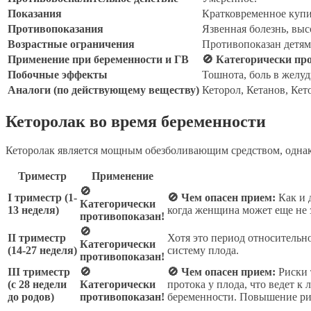
Показания
Кратковременное купир
Противопоказания
Язвенная болезнь, выс
Возрастные ограничения
Противопоказан детям 
Применение при беременности и ГВ
🚫 Категорически пр
Побочные эффекты
Тошнота, боль в желу
Аналоги (по действующему веществу)
Кеторол, Кетанов, Кет
Кеторолак во время беременности
Кеторолак является мощным обезболивающим средством, одна
Триместр
Применение
🚫
I триместр (1-
🚫 Чем опасен прием:
Как и 
Категорически
13 неделя)
когда женщина может еще не з
противопоказан!
🚫
II триместр
Хотя это период относительно
Категорически
(14-27 неделя)
систему плода.
противопоказан!
III триместр
🚫
🚫 Чем опасен прием:
Риски 
(с 28 недели
Категорически
протока у плода, что ведет 
до родов)
противопоказан!
беременности. Повышение рис