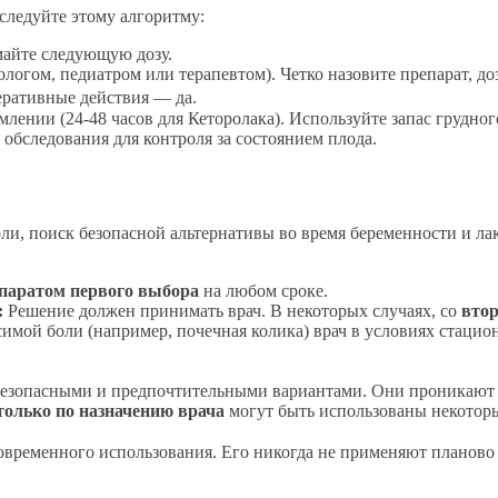
следуйте этому алгоритму:
айте следующую дозу.
логом, педиатром или терапевтом). Четко назовите препарат, до
еративные действия — да.
ении (24-48 часов для Кеторолака). Используйте запас грудного
обследования для контроля за состоянием плода.
ли, поиск безопасной альтернативы во время беременности и л
паратом первого выбора
на любом сроке.
:
Решение должен принимать врач. В некоторых случаях, со
втор
имой боли (например, почечная колика) врач в условиях стацио
безопасными и предпочтительными вариантами. Они проникают 
только по назначению врача
могут быть использованы некоторы
овременного использования. Его никогда не применяют планово