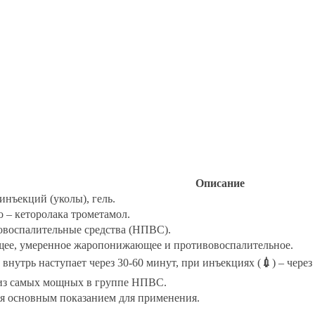
Описание
инъекций (уколы), гель.
 – кеторолака трометамол.
воспалительные средства (НПВС).
ее, умеренное жаропонижающее и противовоспалительное.
нутрь наступает через 30-60 минут, при инъекциях (
💉
) – чере
 из самых мощных в группе НПВС.
ся основным показанием для применения.