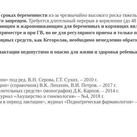
 сроках беременности
из-за чрезвычайно высокого риска тяжелы
го запрещен.
Требуется длительный перерыв в кормлении (до 48 
вающим и жаропонижающим для беременных и кормящих явл
риместре и при ГВ, но не для регулярного приема и только п
щных средств, как Кеторолак, необходимо немедленно обрати
актации недопустимо и опасно для жизни и здоровья ребенка
» под ред. В.Н. Серова, Г.Т. Сухих. – 2010 г.
ии» (справочник) В.К. Лепахин, В.И. Петров. – 2017 г.
тельных средств» (монография) Д.К. Карпов. – 2014 г.
журнал «Акушерство и гинекология» – №4, 2018 г.
 в период лактации», журнал «Педиатрическая фармакология» – 