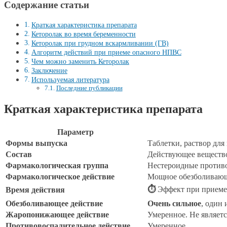
Содержание статьи
Краткая характеристика препарата
Кеторолак во время беременности
Кеторолак при грудном вскармливании (ГВ)
Алгоритм действий при приеме опасного НПВС
Чем можно заменить Кеторолак
Заключение
Используемая литература
Последние публикации
Краткая характеристика препарата
Параметр
Формы выпуска
Таблетки, раствор для 
Состав
Действующее вещество
Фармакологическая группа
Нестероидные противо
Фармакологическое действие
Мощное обезболивающ
⏱
Эффект при приеме в
Время действия
Обезболивающее действие
Очень сильное
, один
Жаропонижающее действие
Умеренное. Не являет
Противовоспалительное действие
Умеренное.