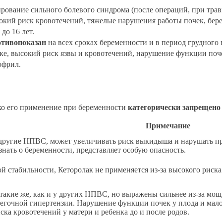
ование сильного болевого синдрома (после операций, при травм
окий риск кровотечений, тяжелые нарушения работы почек, бере
до 16 лет.
отивопоказан
на всех сроках беременности и в период грудного
дке, высокий риск язвы и кровотечений, нарушение функции поч
офрил.
ко его применение при беременности
категорически запрещено
Примечание
другие НПВС, может увеличивать риск выкидыша и нарушать пр
нать о беременности, представляет особую опасность.
й стабильности, Кеторолак не применяется из-за высокого риск
такие же, как и у других НПВС, но выражены сильнее из-за мо
к легочной гипертензии. Нарушение функции почек у плода и ма
ка кровотечений у матери и ребенка до и после родов.