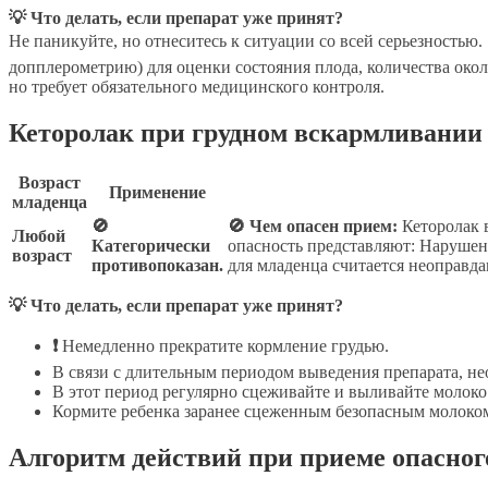
💡 Что делать, если препарат уже принят?
Не паникуйте, но отнеситесь к ситуации со всей серьезностью.
допплерометрию) для оценки состояния плода, количества око
но требует обязательного медицинского контроля.
Кеторолак при грудном вскармливании 
Возраст
Применение
младенца
🚫
🚫 Чем опасен прием:
Кеторолак 
Любой
Категорически
опасность представляют: Нарушен
возраст
противопоказан.
для младенца считается неоправд
💡 Что делать, если препарат уже принят?
❗
Немедленно прекратите кормление грудью.
В связи с длительным периодом выведения препарата, н
В этот период регулярно сцеживайте и выливайте молоко
Кормите ребенка заранее сцеженным безопасным молоко
Алгоритм действий при приеме опасно