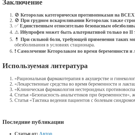
Заключение
🚫
Кеторолак категорически противопоказан на ВСЕХ
🚫
При грудном вскармливании Кеторолак также стро
✅
Единственным относительно безопасным обезболи
⚠️
Ибупрофен может быть альтернативой только во II т
💊
При сильной боли, требующей применения таких мо
обезболивания в условиях стационара.
❗
Самолечение Кеторолаком во время беременности и л
Используемая литература
«Рациональная фармакотерапия в акушерстве и гинекологии
«Лекарственные средства во время беременности и лактац
«Клиническая фармакология нестероидных противовоспали
Статья «Безопасность анальгетиков при беременности», 
Статья «Тактика ведения пациентов с болевым синдромом
Последние публикации
Статьи от:
Автор