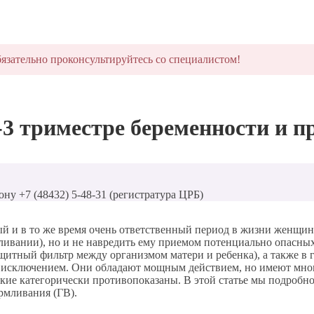
язательно проконсультируйтесь со специалистом!
-3 триместре беременности и п
ону +7 (48432) 5-48-31 (регистратура ЦРБ)
й и в то же время очень ответственный период в жизни женщин
ивании), но и не навредить ему приемом потенциально опасных
ащитный фильтр между организмом матери и ребенка), а также в
ся исключением. Они обладают мощным действием, но имеют мн
какие категорически противопоказаны. В этой статье мы подроб
рмливания (ГВ).