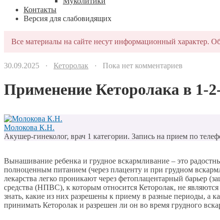
Муколитики
Контакты
Версия для слабовидящих
Все материалы на сайте несут информационный характер. Об
30.09.2025 ·
Кеторолак
· Пока нет комментариев
Применение Кеторолака в 1-2
Молокова К.Н.
Акушер-гинеколог, врач 1 категории. Запись на прием по телеф
Вынашивание ребенка и грудное вскармливание – это радостны
полноценным питанием (через плаценту и при грудном вскармл
лекарства легко проникают через фетоплацентарный барьер (з
средства (НПВС), к которым относится Кеторолак, не являют
знать, какие из них разрешены к приему в разные периоды, а 
принимать Кеторолак и разрешен ли он во время грудного вска