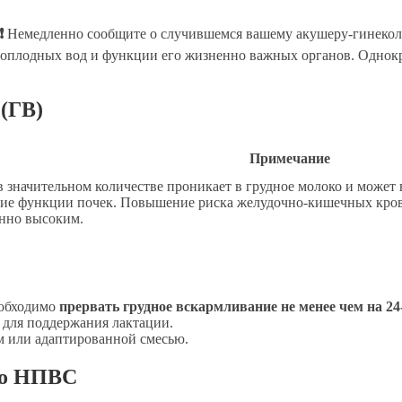
❗
Немедленно сообщите о случившемся вашему акушеру-гинеколо
лоплодных вод и функции его жизненно важных органов. Однокр
(ГВ)
Примечание
в значительном количестве проникает в грудное молоко и может
ие функции почек. Повышение риска желудочно-кишечных крово
анно высоким.
еобходимо
прервать грудное вскармливание не менее чем на 24
 для поддержания лактации.
м или адаптированной смесью.
го НПВС