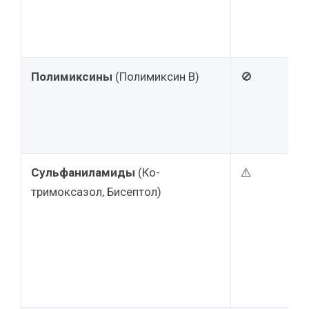
Полимиксины
(Полимиксин В)
🚫
Сульфаниламиды
(Ко-
⚠️
тримоксазол, Бисептол)