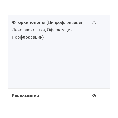
Фторхинолоны
(Ципрофлоксацин,
⚠️
Левофлоксацин, Офлоксацин,
Норфлоксацин)
Ванкомицин
🚫