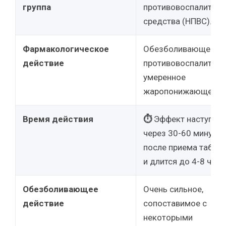
группа
противовоспалител
средства (НПВС).
Фармакологическое
Обезболивающее,
действие
противовоспалитель
умеренное
жаропонижающее.
Время действия
⏱
Эффект наступает
через 30-60 минут
после приема табле
и длится до 4-8 часо
Обезболивающее
Очень сильное,
действие
сопоставимое с
некоторыми