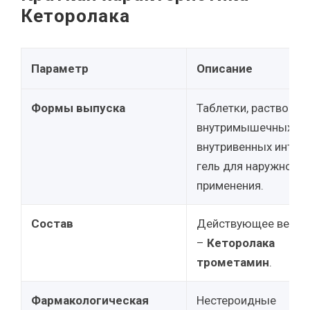
Кеторолака
Параметр
Описание
Формы выпуска
Таблетки, раствор д
внутримышечных и
внутривенных инъек
гель для наружного
применения.
Состав
Действующее веще
–
Кеторолака
трометамин
.
Фармакологическая
Нестероидные