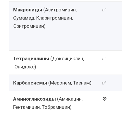
Макролиды
(Азитромицин,
✅
Сумамед, Кларитромицин,
Эритромицин)
Тетрациклины
(Доксициклин,
✅
Юнидокс)
Карбапенемы
(Меронем, Тиенам)
✅
Аминогликозиды
(Амикацин,
🚫
Гентамицин, Тобрамицин)