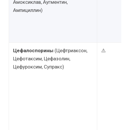
Амоксиклав, Аугментин,
Ампициллин)
Цефалоспорины
(Цефтриаксон,
⚠️
Цефотаксим, Цефазолин,
Цефуроксим, Супракс)