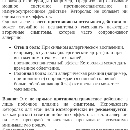
глюкокортикостероиды (например, Преднизолон) оказывают
мощное системное противовоспалительное и
иммуносупрессивное действие. Кеторолак не обладает ни
одним из этих эффектов.
Однако за счет своего
противовоспалительного действия
он
может случайно и незначительно уменьшить некоторые
вторичные симптомы, которые часто сопровождают
аллергию:
Отек и боль:
При сильном аллергическом воспалении,
например, в суставах (аллергический артрит) или при
выраженном отеке мягких тканей,
противовоспалительный эффект Кеторолака может дать
временное облегчение.
Головная боль:
Если аллергическая реакция (например,
при поллинозе) сопровождается сильной головной
болью, обезболивающий эффект препарата может ее
уменьшить.
Важно:
Это
не прямое противоаллергическое действие
, а
лишь побочное влияние на симптомы. Использовать
Кеторолак для этой цели
категорически не рекомендуется
,
так как риски (развитие побочных эффектов, в т.ч. и аллергии
на сам препарат) значительно превышают возможную
минимальную пользу.