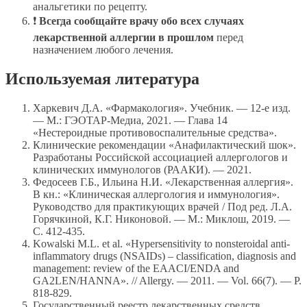
анальгетики по рецепту.
❗
Всегда сообщайте врачу обо всех случаях
лекарственной аллергии в прошлом
перед
назначением любого лечения.
Используемая литература
Харкевич Д.А. «Фармакология». Учебник. — 12-е изд.
— М.: ГЭОТАР-Медиа, 2021. — Глава 14
«Нестероидные противовоспалительные средства».
Клинические рекомендации «Анафилактический шок».
Разработаны Российской ассоциацией аллергологов и
клинических иммунологов (РААКИ). — 2021.
Федосеев Г.Б., Ильина Н.И. «Лекарственная аллергия».
В кн.: «Клиническая аллергология и иммунология».
Руководство для практикующих врачей / Под ред. Л.А.
Горячкиной, К.Г. Никоновой. — М.: Миклош, 2019. —
С. 412-435.
Kowalski M.L. et al. «Hypersensitivity to nonsteroidal anti-
inflammatory drugs (NSAIDs) – classification, diagnosis and
management: review of the EAACI/ENDA and
GA2LEN/HANNA». // Allergy. — 2011. — Vol. 66(7). — P.
818-829.
Государственный реестр лекарственных средств.