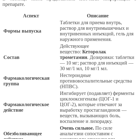
препарате.
Аспект
Описание
Таблетки для приема внутрь,
раствор для внутримышечных и
Формы выпуска
внутривенных инъекций, гель для
наружного применения.
Действующее
вещество:
Кеторолак
Состав
трометамин
. Дозировки: таблетки
— 10 мг; раствор для инъекций —
30 мг/1 мл, 10 мг/1 мл.
Нестероидные
Фармакологическая
противовоспалительные средства
группа
(НПВС).
Ингибирует (подавляет) ферменты
циклооксигеназы (ЦОГ-1 и
Фармакологическое
ЦОГ-2), которые отвечают за
действие
выработку простагландинов —
веществ, вызывающих боль,
воспаление и лихорадку.
Очень сильное.
По силе
Обезболивающее
анальгезии сопоставим с