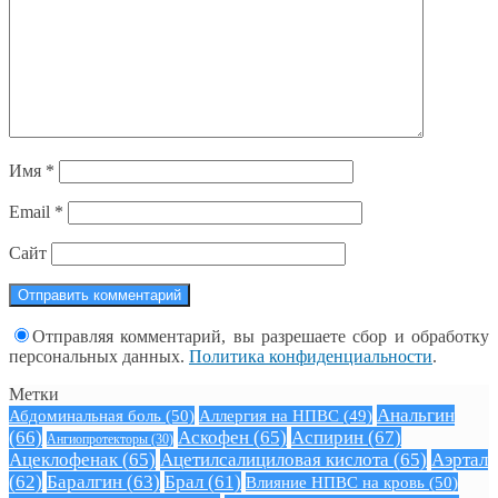
Имя
*
Email
*
Сайт
Отправляя комментарий, вы разрешаете сбор и обработку
персональных данных.
Политика конфиденциальности
.
Метки
Анальгин
Абдоминальная боль
(50)
Аллергия на НПВС
(49)
(66)
Аскофен
(65)
Аспирин
(67)
Ангиопротекторы
(30)
Ацеклофенак
(65)
Ацетилсалициловая кислота
(65)
Аэртал
(62)
Баралгин
(63)
Брал
(61)
Влияние НПВС на кровь
(50)