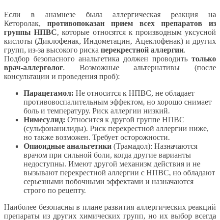
Если в анамнезе была аллергическая реакция на
Кеторолак,
противопоказан прием всех препаратов из
группы НПВС
, которые относятся к производным уксусной
кислоты (Диклофенак, Индометацин, Ацеклофенак) и других
групп, из-за высокого риска
перекрестной аллергии
.
Подбор безопасного анальгетика должен проводить
только
врач-аллерголог
. Возможные альтернативы (после
консультации и проведения проб):
Парацетамол:
Не относится к НПВС, не обладает
противовоспалительным эффектом, но хорошо снимает
боль и температуру. Риск аллергии низкий.
Нимесулид:
Относится к другой группе НПВС
(сульфонанилиды). Риск перекрестной аллергии ниже,
но также возможен. Требует осторожности.
Опиоидные анальгетики
(Трамадол): Назначаются
врачом при сильной боли, когда другие варианты
недоступны. Имеют другой механизм действия и не
вызывают перекрестной аллергии с НПВС, но обладают
серьезными побочными эффектами и назначаются
строго по рецепту.
Наиболее безопасны в плане развития аллергических реакций
препараты из других химических групп, но их выбор всегда