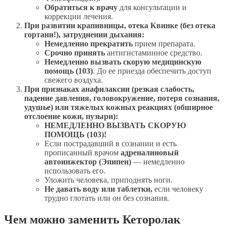
Обратиться к врачу
для консультации и
коррекции лечения.
При развитии крапивницы, отека Квинке (без отека
гортани!), затруднении дыхания:
Немедленно прекратить
прием препарата.
Срочно принять
антигистаминное средство.
Немедленно вызвать скорую медицинскую
помощь (103)
. До ее приезда обеспечить доступ
свежего воздуха.
При признаках анафилаксии (резкая слабость,
падение давления, головокружение, потеря сознания,
удушье) или тяжелых кожных реакциях (обширное
отслоение кожи, пузыри):
НЕМЕДЛЕННО ВЫЗВАТЬ СКОРУЮ
ПОМОЩЬ (103)!
Если пострадавший в сознании и есть
прописанный врачом
адреналиновый
автоинжектор (Эпипен)
— немедленно
использовать его.
Уложить человека, приподнять ноги.
Не давать воду или таблетки,
если человеку
трудно глотать или он без сознания.
Чем можно заменить Кеторолак