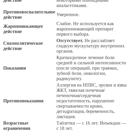
действие
некоторыми опиоидными
анальгетиками.
Противовоспалительное
Умеренное.
действие
Слабое. Не используется как
Жаропонижающее
жаропонижающий препарат
действие
первого выбора.
Отсутствует.
Не расслабляет
Спазмолитическое
гладкую мускулатуру внутренних
действие
органов.
Краткосрочное лечение боли
средней и сильной интенсивности
Показания
(после операций, при травмах,
зубной боли, онкологии,
радикулите).
Аллергия на НПВС, эрозии и язвы
ЖКТ, тяжелая почечная/
печеночная/сердечная
Противопоказания
недостаточность, нарушение
свертываемости крови,
дегидратация, беременность,
лактация.
Возрастные
Таблетки — с 16 лет. Инъекции —
ограничения
с 18 лет.