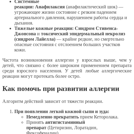
Системные
реакции:
Анафилаксия
(анафилактический шок) —
угрожающее жизни состояние с резким падением
артериального давления, нарушением работы сердца и
дыхания.
Тяжелые кожные реакции:
Синдром Стивенса-
Джонсона
и
токсический эпидермальный некролиз
(синдром Лайелла)
— крайне редкие, но смертельно
опасные состояния с отслоением больших участков
кожи.
Частота возникновения аллергии у взрослых выше, чем у
детей, что связано с более широким применением препарата
среди взрослого населения. У детей любые аллергические
реакции могут протекать более остро.
Как помочь при развитии аллергии
Алгоритм действий зависит от тяжести реакции.
При появлении легкой кожной сыпи и зуда:
Немедленно прекратить
прием Кеторолака.
Принять
антигистаминный
препарат
(Цетиризин, Лоратадин,
Фексофенадин).