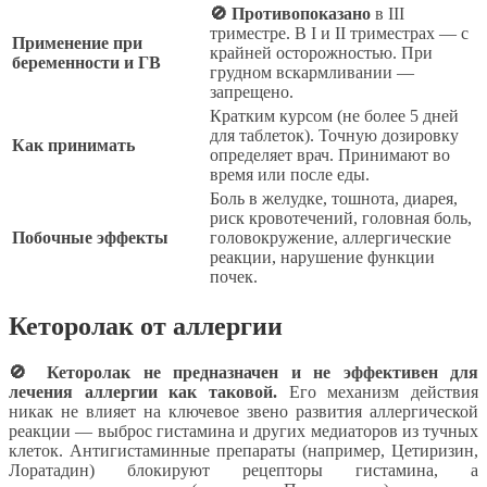
🚫 Противопоказано
в III
триместре. В I и II триместрах — с
Применение при
крайней осторожностью. При
беременности и ГВ
грудном вскармливании —
запрещено.
Кратким курсом (не более 5 дней
для таблеток). Точную дозировку
Как принимать
определяет врач. Принимают во
время или после еды.
Боль в желудке, тошнота, диарея,
риск кровотечений, головная боль,
Побочные эффекты
головокружение, аллергические
реакции, нарушение функции
почек.
Кеторолак от аллергии
🚫 Кеторолак не предназначен и не эффективен для
лечения аллергии как таковой.
Его механизм действия
никак не влияет на ключевое звено развития аллергической
реакции — выброс гистамина и других медиаторов из тучных
клеток. Антигистаминные препараты (например, Цетиризин,
Лоратадин) блокируют рецепторы гистамина, а