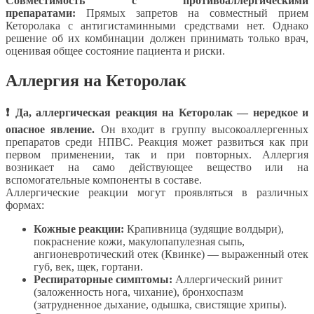
Совместимость с противоаллергическими
препаратами:
Прямых запретов на совместный прием
Кеторолака с антигистаминными средствами нет. Однако
решение об их комбинации должен принимать только врач,
оценивая общее состояние пациента и риски.
Аллергия на Кеторолак
❗ Да, аллергическая реакция на Кеторолак — нередкое и
опасное явление.
Он входит в группу высокоаллергенных
препаратов среди НПВС. Реакция может развиться как при
первом применении, так и при повторных. Аллергия
возникает на само действующее вещество или на
вспомогательные компоненты в составе.
Аллергические реакции могут проявляться в различных
формах:
Кожные реакции:
Крапивница (зудящие волдыри),
покраснение кожи, макулопапулезная сыпь,
ангионевротический отек (Квинке) — выраженный отек
губ, век, щек, гортани.
Респираторные симптомы:
Аллергический ринит
(заложенность нога, чихание), бронхоспазм
(затрудненное дыхание, одышка, свистящие хрипы).