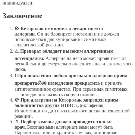
индивидуален.
Заключение
🚫
Кеторолак не является лекарством от
аллергии.
Он не блокирует гистамин и не должен
использоваться для купирования симптомов
аллергической реакции.
⚠️
Препарат обладает высоким аллергенным
потенциалом.
Аллергия на него может проявиться от
легкой сыпи до смертельно опасного анафилактического
шока.
❗
При появлении любых признаков аллергии прием
препарата必须 немедленно прекратить
и принять
антигистаминное средство. При серьезных симптомах
— немедленно вызвать скорую помощь.
🚫
При аллергии на Кеторолак запрещен прием
большинства других НПВС
(Диклофенак,
Индометацин и др.) из-за высокого риска перекрестной
реакции.
💊
Подбор замены должен проводить только
врач.
Безопасными альтернативами могут быть
Парацетамол или, в крайних случаях, опиоидные