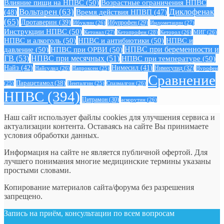
Влияние пищи на НПВС
(50)
Возрастные ограничения НПВС
Вольтарен
(63)
Диклофенак
(48)
Время действия НПВП
(47)
(65)
Дротаверин
(39)
Ибуклин
(26)
Ибупрофен
(29)
Индометацин
(27)
Инструкции НПВС
(50)
Кетонал
(27)
Кетопрофен
(28)
Кеторол
(26)
МИГ
(26)
НПВС и алкоголь
(50)
НПВС и антибиотики
(50)
НПВС и
давление
(50)
НПВС при ОРВИ
(50)
НПВС при беременности и
ГВ
(53)
НПВС при месячных
(51)
НПВС при температуре
(50)
Найз
(42)
Нимесил
(41)
Нимесулид
(32)
Найсулид
(26)
Напроксен
(25)
Нурофен
Сравнение
Парацетамол
(38)
Спазмалгон
(26)
(25)
Пенталгин
(25)
НПВС
(394)
Цитрамон
(30)
аскорутин
(26)
Наш сайт использует файлы cookies для улучшения сервиса и
актуализации контента. Оставаясь на сайте Вы принимаете
условия обработки данных.
Информация на сайте не является публичной офертой. Для
лучшего понимания многие медицинские термины указаны
простыми словами.
Копирование материалов сайта/форума без разрешения
запрещено.
Запись на приём, консультации по всем вопросам