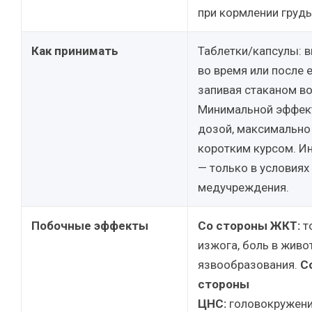
при кормлении груд
Как принимать
Таблетки/капсулы: в
во время или после 
запивая стаканом в
Минимальной эффек
дозой, максимально
коротким курсом. И
— только в условиях
медучреждения.
Побочные эффекты
Со стороны ЖКТ:
т
изжога, боль в живот
язвообразования.
С
стороны
ЦНС:
головокружени