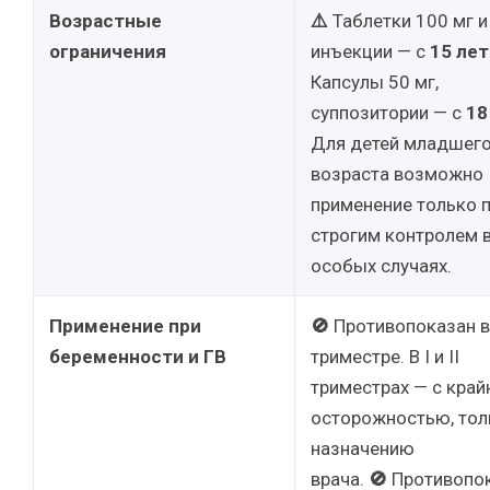
Возрастные
⚠️
Таблетки 100 мг и
ограничения
инъекции — с
15 лет
Капсулы 50 мг,
суппозитории — с
18
Для детей младшег
возраста возможно
применение только 
строгим контролем в
особых случаях.
Применение при
🚫
Противопоказан в 
беременности и ГВ
триместре. В I и II
триместрах — с край
осторожностью, тол
назначению
врача.
🚫
Противопо