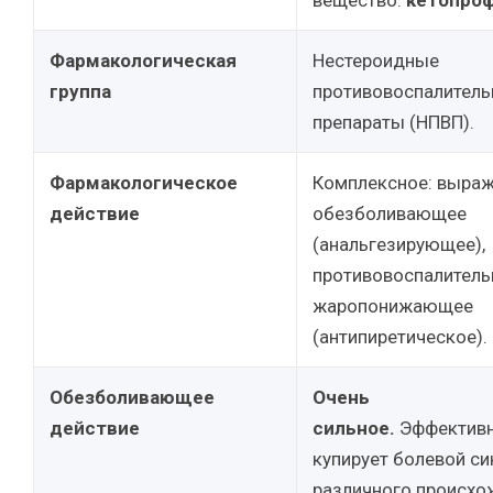
вещество:
кетопро
Фармакологическая
Нестероидные
группа
противовоспалител
препараты (НПВП).
Фармакологическое
Комплексное: выра
действие
обезболивающее
(анальгезирующее),
противовоспалитель
жаропонижающее
(антипиретическое).
Обезболивающее
Очень
действие
сильное.
Эффектив
купирует болевой с
различного происхо