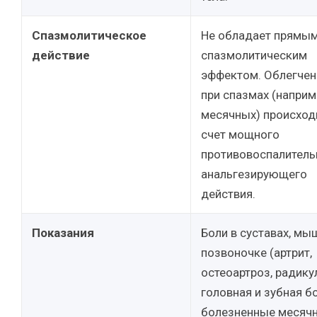
Спазмолитическое
Не обладает прямы
действие
спазмолитическим
эффектом. Облегчен
при спазмах (наприм
месячных) происход
счет мощного
противовоспалитель
анальгезирующего
действия.
Показания
Боли в суставах, мы
позвоночке (артрит,
остеоартроз, радикул
головная и зубная б
болезненные месяч