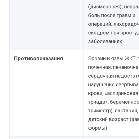
(дисменорея); невра
боль после травм и
операций; лихорадо
синдром при просту
заболеваниях.
Противопоказания
Эрозии и язвы ЖКТ,
почечная, печеночна
сердечная недостат
нарушение свертыв
крови, «аспириновая
триада», беременност
триместр), лактация,
детский возраст (за
формы).