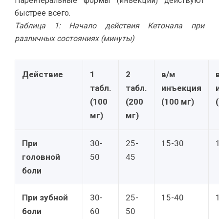
Парентеральные формы (инъекции) действуют
быстрее всего.
Таблица 1: Начало действия Кетонала при
различных состояниях (минуты)
Действие
1
2
в/м
табл.
табл.
инъекция
(100
(200
(100 мг)
мг)
мг)
При
30-
25-
15-30
головной
50
45
боли
При зубной
30-
25-
15-40
боли
60
50