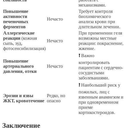
механизмами.
Повышение
Требует контроля
активности
биохимического
Нечасто
печеночных
анализа крови при
ферментов
длительном лечении.
Аллергические
При применении геля
реакции
(кожная
возможны местные
Нечасто
сыпь, зуд,
реакции: покраснение,
фотосенсибилизация)
жжение.
❗
Важно
Повышение
контролировать
артериального
Нечасто
пациентам с сердечно-
давления, отеки
сосудистыми
заболеваниями.
❗
Наибольший риск у
пожилых, лиц с
Эрозии и язвы
Редко, но
язвенным анамнезом и
ЖКТ, кровотечение
опасно
при одновременном
приеме
кортикостероидов.
Заключение