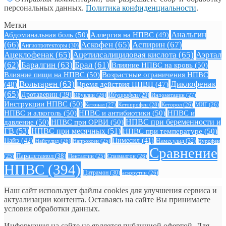
персональных данных.
Политика конфиденциальности
.
Метки
Анальгин
Абдоминальная боль
(50)
Аллергия на НПВС
(49)
(66)
Аскофен
(65)
Аспирин
(67)
Ангиопротекторы
(30)
Ацеклофенак
(65)
Ацетилсалициловая кислота
(65)
Аэртал
(62)
Баралгин
(63)
Брал
(61)
Влияние НПВС на кровь
(50)
Влияние пищи на НПВС
(50)
Возрастные ограничения НПВС
Вольтарен
(63)
Диклофенак
(48)
Время действия НПВП
(47)
(65)
Дротаверин
(39)
Ибуклин
(26)
Ибупрофен
(29)
Индометацин
(27)
Инструкции НПВС
(50)
Кетонал
(27)
Кетопрофен
(28)
Кеторол
(26)
МИГ
(26)
НПВС и алкоголь
(50)
НПВС и антибиотики
(50)
НПВС и
давление
(50)
НПВС при ОРВИ
(50)
НПВС при беременности и
ГВ
(53)
НПВС при месячных
(51)
НПВС при температуре
(50)
Найз
(42)
Нимесил
(41)
Нимесулид
(32)
Найсулид
(26)
Напроксен
(25)
Нурофен
Сравнение
Парацетамол
(38)
Спазмалгон
(26)
(25)
Пенталгин
(25)
НПВС
(394)
Цитрамон
(30)
аскорутин
(26)
Наш сайт использует файлы cookies для улучшения сервиса и
актуализации контента. Оставаясь на сайте Вы принимаете
условия обработки данных.
Информация на сайте не является публичной офертой. Для