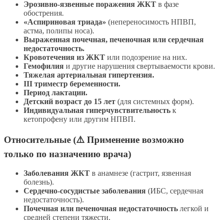
Эрозивно-язвенные поражения ЖКТ
в фазе
обострения.
«Аспириновая триада»
(непереносимость НПВП,
астма, полипы носа).
Выраженная почечная, печеночная или сердечная
недостаточность.
Кровотечения из ЖКТ
или подозрение на них.
Гемофилия
и другие нарушения свертываемости крови.
Тяжелая артериальная гипертензия.
III триместр беременности.
Период лактации.
Детский возраст до 15 лет
(для системных форм).
Индивидуальная гиперчувствительность
к
кетопрофену или другим НПВП.
Относительные (⚠️ Применение возможно
только по назначению врача)
Заболевания ЖКТ
в анамнезе (гастрит, язвенная
болезнь).
Сердечно-сосудистые заболевания
(ИБС, сердечная
недостаточность).
Почечная или печеночная недостаточность
легкой и
средней степени тяжести.