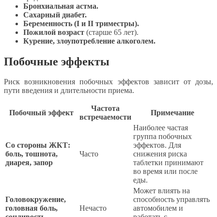
Бронхиальная астма.
Сахарный диабет.
Беременность (I и II триместры).
Пожилой возраст
(старше 65 лет).
Курение, злоупотребление алкоголем.
Побочные эффекты
Риск возникновения побочных эффектов зависит от дозы,
пути введения и длительности приема.
Частота
Побочный эффект
Примечание
встречаемости
Наиболее частая
группа побочных
Со стороны ЖКТ:
эффектов. Для
боль, тошнота,
Часто
снижения риска
диарея, запор
таблетки принимают
во время или после
еды.
Может влиять на
Головокружение,
способность управлять
головная боль,
Нечасто
автомобилем и
сонливость
работать с