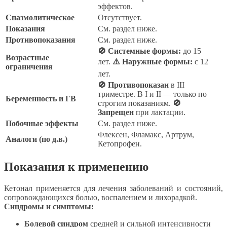
эффектов.
Спазмолитическое
Отсутствует.
Показания
См. раздел ниже.
Противопоказания
См. раздел ниже.
🚫 Системные формы:
до 15
Возрастные
лет.
⚠️ Наружные формы:
с 12
ограничения
лет.
🚫 Противопоказан
в III
триместре. В I и II — только по
Беременность и ГВ
строгим показаниям.
🚫
Запрещен
при лактации.
Побочные эффекты
См. раздел ниже.
Флексен, Фламакс, Артрум,
Аналоги (по д.в.)
Кетопрофен.
Показания к применению
Кетонал применяется для лечения заболеваний и состояний,
сопровождающихся болью, воспалением и лихорадкой.
Синдромы и симптомы:
Болевой синдром
средней и сильной интенсивности