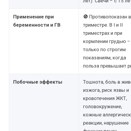
лет). Свечи – с 15 ле
Применение при
🚫
Противопоказан в 
беременности и ГВ
триместре. В I и II
триместрах и при
кормлении грудью –
только по строгим
показаниям, когда
польза превышает р
Побочные эффекты
Тошнота, боль в жив
изжога, риск язвы и
кровотечения ЖКТ,
головокружение,
кожные аллергическ
реакции, нарушение