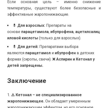
Если основная цель – именно снижение
температуры, существуют более безопасные и
эффективные жаропонижающие.
💊 Для взрослых:
Препараты на
основе
парацетамола
,
ибупрофена
,
ацетилсалиц
иловой кислоты
(только для взрослых).
💊 Для детей:
Препаратами выбора
являются
парацетамол
и
ибупрофен
в детских
формах (сиропы, свечи).
❌ Аспирин и Кетонал у
детей запрещены.
Заключение
⚠️ Кетонал – не специализированное
жаропонижающее.
Он обладает умеренным
жаропонижающим эффектом, но его основное