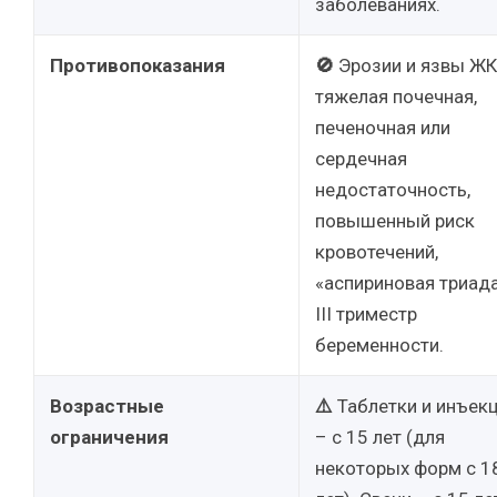
заболеваниях.
Противопоказания
🚫
Эрозии и язвы ЖК
тяжелая почечная,
печеночная или
сердечная
недостаточность,
повышенный риск
кровотечений,
«аспириновая триада
III триместр
беременности.
Возрастные
⚠️
Таблетки и инъек
ограничения
– с 15 лет (для
некоторых форм с 1