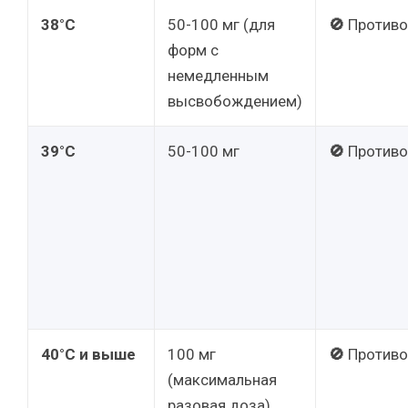
38°C
50-100 мг (для
🚫
Противо
форм с
немедленным
высвобождением)
39°C
50-100 мг
🚫
Противо
40°C и выше
100 мг
🚫
Противо
(максимальная
разовая доза)