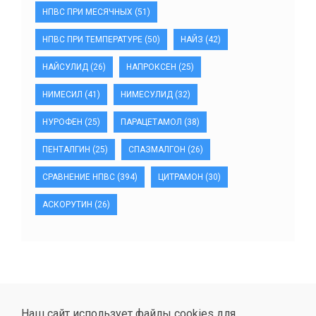
НПВС ПРИ МЕСЯЧНЫХ
(51)
НПВС ПРИ ТЕМПЕРАТУРЕ
(50)
НАЙЗ
(42)
НАЙСУЛИД
(26)
НАПРОКСЕН
(25)
НИМЕСИЛ
(41)
НИМЕСУЛИД
(32)
НУРОФЕН
(25)
ПАРАЦЕТАМОЛ
(38)
ПЕНТАЛГИН
(25)
СПАЗМАЛГОН
(26)
СРАВНЕНИЕ НПВС
(394)
ЦИТРАМОН
(30)
АСКОРУТИН
(26)
Наш сайт использует файлы cookies для