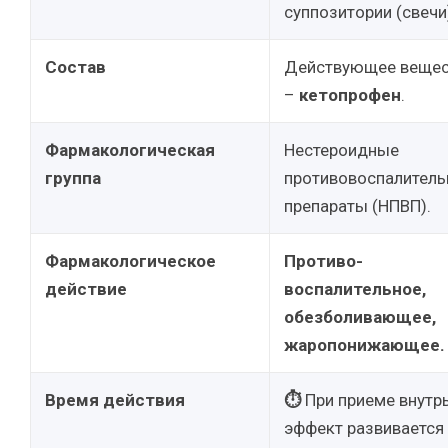
суппозитории (свечи
Состав
Действующее веще
–
кетопрофен
.
Фармакологическая
Нестероидные
группа
противовоспалител
препараты (НПВП).
Фармакологическое
Противо-
действие
воспалительное,
обезболивающее,
жаропонижающее.
Время действия
⏱
При приеме внутр
эффект развивается