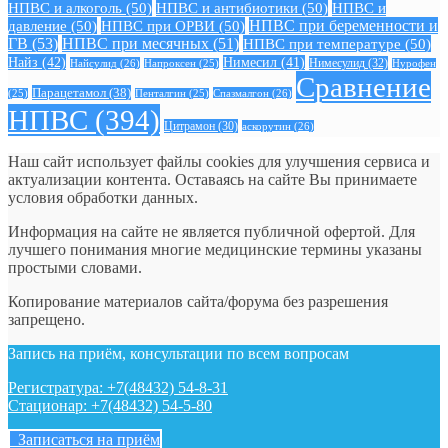
НПВС и алкоголь
(50)
НПВС и антибиотики
(50)
НПВС и
давление
(50)
НПВС при ОРВИ
(50)
НПВС при беременности и
ГВ
(53)
НПВС при месячных
(51)
НПВС при температуре
(50)
Найз
(42)
Нимесил
(41)
Нимесулид
(32)
Найсулид
(26)
Напроксен
(25)
Нурофен
Сравнение
Парацетамол
(38)
Спазмалгон
(26)
(25)
Пенталгин
(25)
НПВС
(394)
Цитрамон
(30)
аскорутин
(26)
Наш сайт использует файлы cookies для улучшения сервиса и
актуализации контента. Оставаясь на сайте Вы принимаете
условия обработки данных.
Информация на сайте не является публичной офертой. Для
лучшего понимания многие медицинские термины указаны
простыми словами.
Копирование материалов сайта/форума без разрешения
запрещено.
Запись на приём, консультации по всем вопросам
Регистратура: +7(48432) 54-8-31
Стационар: +7(48432) 54-5-80
Записаться на приём