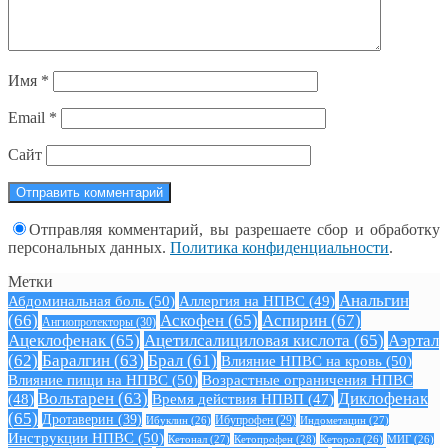
Имя
*
Email
*
Сайт
Отправляя комментарий, вы разрешаете сбор и обработку
персональных данных.
Политика конфиденциальности
.
Метки
Анальгин
Абдоминальная боль
(50)
Аллергия на НПВС
(49)
(66)
Аскофен
(65)
Аспирин
(67)
Ангиопротекторы
(30)
Ацеклофенак
(65)
Ацетилсалициловая кислота
(65)
Аэртал
(62)
Баралгин
(63)
Брал
(61)
Влияние НПВС на кровь
(50)
Влияние пищи на НПВС
(50)
Возрастные ограничения НПВС
Вольтарен
(63)
Диклофенак
(48)
Время действия НПВП
(47)
(65)
Дротаверин
(39)
Ибуклин
(26)
Ибупрофен
(29)
Индометацин
(27)
Инструкции НПВС
(50)
Кетонал
(27)
Кетопрофен
(28)
Кеторол
(26)
МИГ
(26)