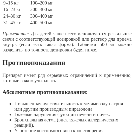
9–15 кг
100–200 мг
16–23 кг
200–300 мг
24–30 кг
300–400 мг
31–45 кг
400–500 мг
Примечание:
Для детей чаще всего используются ректальные
свечи с соответствующей дозировкой или раствор для приема
внутрь (если есть такая форма). Таблетки 500 мг можно
разделить, но точность дозировки будет ниже.
Противопоказания
Препарат имеет ряд серьезных ограничений к применению,
которые важно учитывать.
Абсолютные противопоказания:
Повышенная чувствительность к метамизолу натрия
или другим производным пиразолона.
Тяжелые нарушения функции печени и почек.
Бронхиальная астма (риск тяжелых аллергических
реакций).
Угнетение костномозгового кроветворения