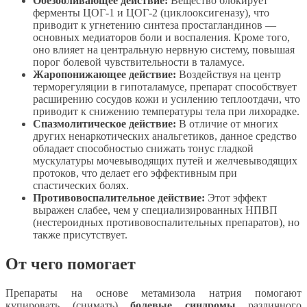
Обезболивающее действие:
Вещество блокирует
ферменты ЦОГ-1 и ЦОГ-2 (циклооксигеназу), что
приводит к угнетению синтеза простагландинов —
основных медиаторов боли и воспаления. Кроме того,
оно влияет на центральную нервную систему, повышая
порог болевой чувствительности в таламусе.
Жаропонижающее действие:
Воздействуя на центр
терморегуляции в гипоталамусе, препарат способствует
расширению сосудов кожи и усилению теплоотдачи, что
приводит к снижению температуры тела при лихорадке.
Спазмолитическое действие:
В отличие от многих
других ненаркотических анальгетиков, данное средство
обладает способностью снижать тонус гладкой
мускулатуры мочевыводящих путей и желчевыводящих
протоков, что делает его эффективным при
спастических болях.
Противовоспалительное действие:
Этот эффект
выражен слабее, чем у специализированных НПВП
(нестероидных противовоспалительных препаратов), но
также присутствует.
От чего помогает
Препараты на основе метамизола натрия помогают
купировать (снимать)
болевые синдромы
различного