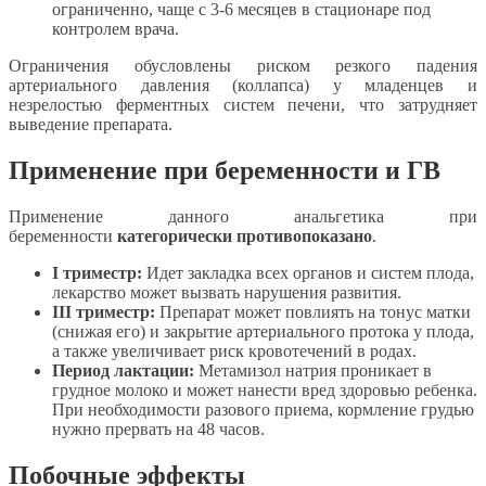
ограниченно, чаще с 3-6 месяцев в стационаре под
контролем врача.
Ограничения обусловлены риском резкого падения
артериального давления (коллапса) у младенцев и
незрелостью ферментных систем печени, что затрудняет
выведение препарата.
Применение при беременности и ГВ
Применение данного анальгетика при
беременности
категорически противопоказано
.
I триместр:
Идет закладка всех органов и систем плода,
лекарство может вызвать нарушения развития.
III триместр:
Препарат может повлиять на тонус матки
(снижая его) и закрытие артериального протока у плода,
а также увеличивает риск кровотечений в родах.
Период лактации:
Метамизол натрия проникает в
грудное молоко и может нанести вред здоровью ребенка.
При необходимости разового приема, кормление грудью
нужно прервать на 48 часов.
Побочные эффекты