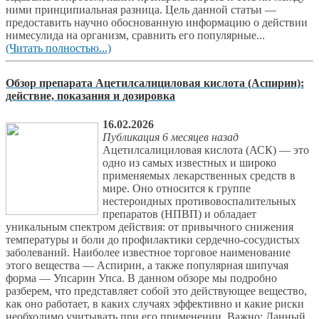
ними принципиальная разница. Цель данной статьи —
предоставить научно обоснованную информацию о действии
нимесулида на организм, сравнить его популярные...
(Читать полностью...)
Обзор препарата Ацетилсалициловая кислота (Аспирин):
действие, показания и дозировка
16.02.2026
Публикация 6 месяцев назад
Ацетилсалициловая кислота (АСК) — это
одно из самых известных и широко
применяемых лекарственных средств в
мире. Оно относится к группе
нестероидных противовоспалительных
препаратов (НПВП) и обладает
уникальным спектром действия: от привычного снижения
температуры и боли до профилактики сердечно-сосудистых
заболеваний. Наиболее известное торговое наименование
этого вещества — Аспирин, а также популярная шипучая
форма — Упсарин Упса. В данном обзоре мы подробно
разберем, что представляет собой это действующее вещество,
как оно работает, в каких случаях эффективно и какие риски
необходимо учитывать при его применении. Важно: Данный