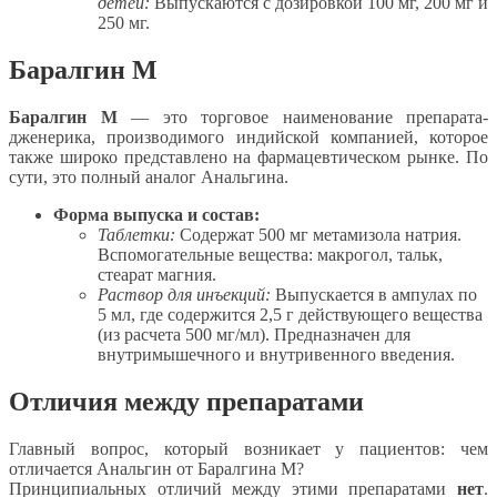
детей:
Выпускаются с дозировкой 100 мг, 200 мг и
250 мг.
Баралгин М
Баралгин М
— это торговое наименование препарата-
дженерика, производимого индийской компанией, которое
также широко представлено на фармацевтическом рынке. По
сути, это полный аналог Анальгина.
Форма выпуска и состав:
Таблетки:
Содержат 500 мг метамизола натрия.
Вспомогательные вещества: макрогол, тальк,
стеарат магния.
Раствор для инъекций:
Выпускается в ампулах по
5 мл, где содержится 2,5 г действующего вещества
(из расчета 500 мг/мл). Предназначен для
внутримышечного и внутривенного введения.
Отличия между препаратами
Главный вопрос, который возникает у пациентов: чем
отличается Анальгин от Баралгина М?
Принципиальных отличий между этими препаратами
нет
.