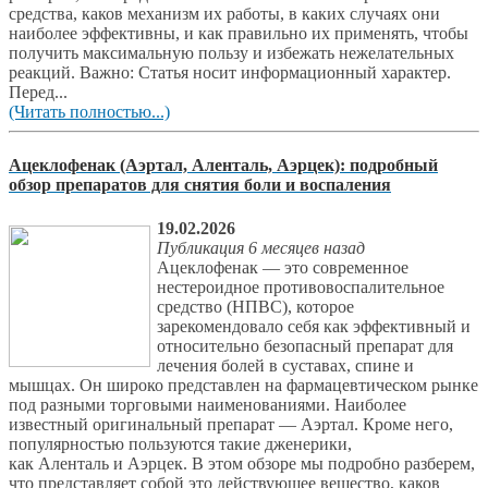
средства, каков механизм их работы, в каких случаях они
наиболее эффективны, и как правильно их применять, чтобы
получить максимальную пользу и избежать нежелательных
реакций. Важно: Статья носит информационный характер.
Перед...
(Читать полностью...)
Ацеклофенак (Аэртал, Аленталь, Аэрцек): подробный
обзор препаратов для снятия боли и воспаления
19.02.2026
Публикация 6 месяцев назад
Ацеклофенак — это современное
нестероидное противовоспалительное
средство (НПВС), которое
зарекомендовало себя как эффективный и
относительно безопасный препарат для
лечения болей в суставах, спине и
мышцах. Он широко представлен на фармацевтическом рынке
под разными торговыми наименованиями. Наиболее
известный оригинальный препарат — Аэртал. Кроме него,
популярностью пользуются такие дженерики,
как Аленталь и Аэрцек. В этом обзоре мы подробно разберем,
что представляет собой это действующее вещество, каков