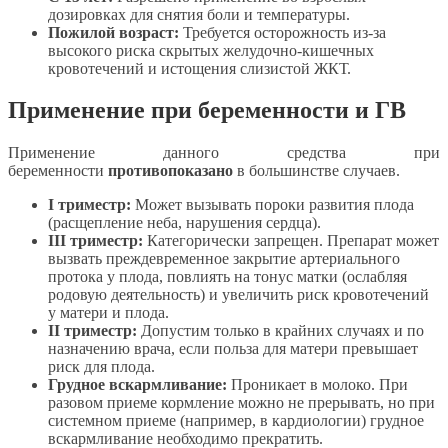
дозировках для снятия боли и температуры.
Пожилой возраст:
Требуется осторожность из-за
высокого риска скрытых желудочно-кишечных
кровотечений и истощения слизистой ЖКТ.
Применение при беременности и ГВ
Применение данного средства при
беременности
противопоказано
в большинстве случаев.
I триместр:
Может вызывать пороки развития плода
(расщепление неба, нарушения сердца).
III триместр:
Категорически запрещен. Препарат может
вызвать преждевременное закрытие артериального
протока у плода, повлиять на тонус матки (ослабляя
родовую деятельность) и увеличить риск кровотечений
у матери и плода.
II триместр:
Допустим только в крайних случаях и по
назначению врача, если польза для матери превышает
риск для плода.
Грудное вскармливание:
Проникает в молоко. При
разовом приеме кормление можно не прерывать, но при
системном приеме (например, в кардиологии) грудное
вскармливание необходимо прекратить.