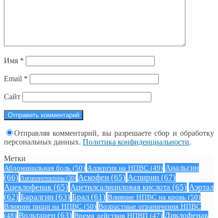
Имя
*
Email
*
Сайт
Отправляя комментарий, вы разрешаете сбор и обработку
персональных данных.
Политика конфиденциальности
.
Метки
Анальгин
Абдоминальная боль
(50)
Аллергия на НПВС
(49)
(66)
Аскофен
(65)
Аспирин
(67)
Ангиопротекторы
(30)
Ацеклофенак
(65)
Ацетилсалициловая кислота
(65)
Аэртал
(62)
Баралгин
(63)
Брал
(61)
Влияние НПВС на кровь
(50)
Влияние пищи на НПВС
(50)
Возрастные ограничения НПВС
Вольтарен
(63)
Диклофенак
(48)
Время действия НПВП
(47)