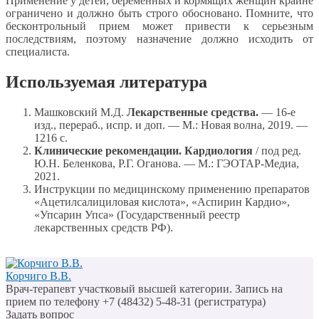
Применение у детей, беременных и кормящих женщин крайне
ограничено и должно быть строго обосновано. Помните, что
бесконтрольный прием может привести к серьезным
последствиям, поэтому назначение должно исходить от
специалиста.
Используемая литература
Машковский М.Д.
Лекарственные средства.
— 16-е
изд., перераб., испр. и доп. — М.: Новая волна, 2019. —
1216 с.
Клинические рекомендации. Кардиология
/ под ред.
Ю.Н. Беленкова, Р.Г. Оганова. — М.: ГЭОТАР-Медиа,
2021.
Инструкции по медицинскому применению препаратов
«Ацетилсалициловая кислота», «Аспирин Кардио»,
«Упсарин Упса» (Государственный реестр
лекарственных средств РФ).
Корчиго В.В.
Врач-терапевт участковый высшей категории. Запись на
прием по телефону +7 (48432) 5-48-31 (регистратура)
Задать вопрос