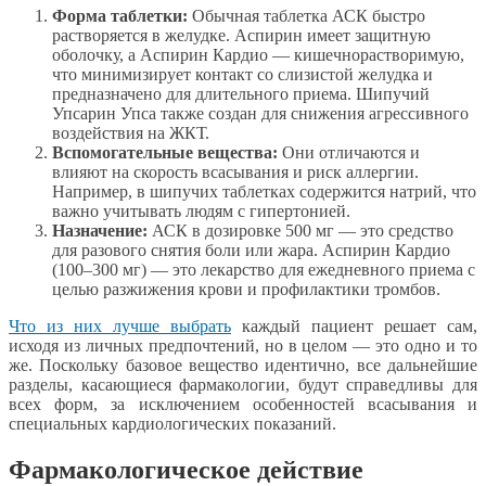
Форма таблетки:
Обычная таблетка АСК быстро
растворяется в желудке. Аспирин имеет защитную
оболочку, а Аспирин Кардио — кишечнорастворимую,
что минимизирует контакт со слизистой желудка и
предназначено для длительного приема. Шипучий
Упсарин Упса также создан для снижения агрессивного
воздействия на ЖКТ.
Вспомогательные вещества:
Они отличаются и
влияют на скорость всасывания и риск аллергии.
Например, в шипучих таблетках содержится натрий, что
важно учитывать людям с гипертонией.
Назначение:
АСК в дозировке 500 мг — это средство
для разового снятия боли или жара. Аспирин Кардио
(100–300 мг) — это лекарство для ежедневного приема с
целью разжижения крови и профилактики тромбов.
Что из них лучше выбрать
каждый пациент решает сам,
исходя из личных предпочтений, но в целом — это одно и то
же. Поскольку базовое вещество идентично, все дальнейшие
разделы, касающиеся фармакологии, будут справедливы для
всех форм, за исключением особенностей всасывания и
специальных кардиологических показаний.
Фармакологическое действие