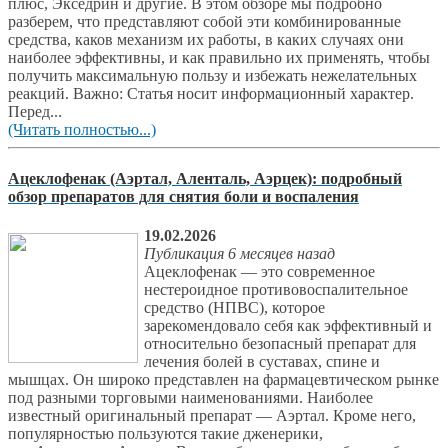
плюс, Экседрин и другие. В этом обзоре мы подробно
разберем, что представляют собой эти комбинированные
средства, каков механизм их работы, в каких случаях они
наиболее эффективны, и как правильно их применять, чтобы
получить максимальную пользу и избежать нежелательных
реакций. Важно: Статья носит информационный характер.
Перед...
(Читать полностью...)
Ацеклофенак (Аэртал, Аленталь, Аэрцек): подробный
обзор препаратов для снятия боли и воспаления
19.02.2026
Публикация 6 месяцев назад
Ацеклофенак — это современное
нестероидное противовоспалительное
средство (НПВС), которое
зарекомендовало себя как эффективный и
относительно безопасный препарат для
лечения болей в суставах, спине и
мышцах. Он широко представлен на фармацевтическом рынке
под разными торговыми наименованиями. Наиболее
известный оригинальный препарат — Аэртал. Кроме него,
популярностью пользуются такие дженерики,