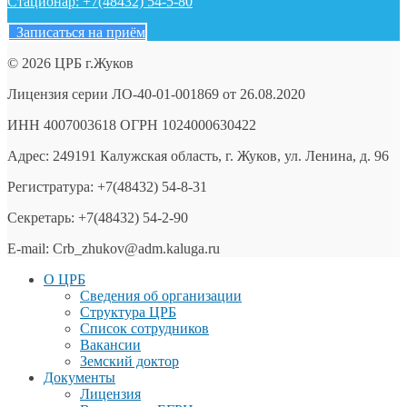
Стационар: +7(48432) 54-5-80
Записаться на приём
© 2026 ЦРБ г.Жуков
Лицензия серии ЛО-40-01-001869 от 26.08.2020
ИНН 4007003618 ОГРН 1024000630422
Адрес: 249191 Калужская область, г. Жуков, ул. Ленина, д. 96
Регистратура: +7(48432) 54-8-31
Секретарь: +7(48432) 54-2-90
E-mail: Crb_zhukov@adm.kaluga.ru
О ЦРБ
Сведения об организации
Структура ЦРБ
Список сотрудников
Вакансии
Земский доктор
Документы
Лицензия