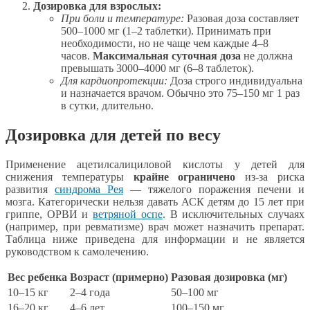
Дозировка для взрослых:
При боли и температуре:
Разовая доза составляет
500–1000 мг (1–2 таблетки). Принимать при
необходимости, но не чаще чем каждые 4–8
часов.
Максимальная суточная доза
не должна
превышать 3000–4000 мг (6–8 таблеток).
Для кардиопротекции:
Доза строго индивидуальна
и назначается врачом. Обычно это 75–150 мг 1 раз
в сутки, длительно.
Дозировка для детей по весу
Применение ацетилсалициловой кислоты у детей для
снижения температуры
крайне ограничено
из-за риска
развития
синдрома Рея
— тяжелого поражения печени и
мозга. Категорически нельзя давать АСК детям до 15 лет при
гриппе, ОРВИ и
ветряной оспе
. В исключительных случаях
(например, при ревматизме) врач может назначить препарат.
Таблица ниже приведена для информации и не является
руководством к самолечению.
Вес ребенка
Возраст (примерно)
Разовая дозировка (мг)
10–15 кг
2–4 года
50–100 мг
16–20 кг
4–6 лет
100–150 мг