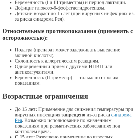
Беременность (I и III триместры) и период лактации.
Дефицит глюкозо-6-фосфатдегидрогеназы.
Детский возраст до 15 лет (при вирусных инфекциях из-
за риска синдрома Рея).
Относительные противопоказания (применять с
осторожностью):
Подагра (препарат может задерживать выведение
мочевой кислоты).
Склонность к аллергическим реакциям.
Одновременный прием с другими НПВП или
антикоагулянтами.
Беременность (II триместр) — только по строгим
показаниям.
Возрастные ограничения
До 15 лет:
Применение для снижения температуры при
вирусных инфекциях
запрещено
из-за риска
синдрома
Рея
. Возможно использование по жизненным
показаниям при ревматических заболеваниях под
контролем врача.
С 15 лет:
Разрешено применение во взрослых