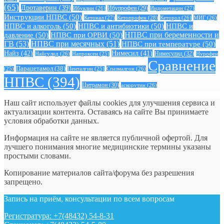
(65)
Дротаверин
(39)
Ибуклин
(26)
Ибупрофен
(29)
Индометацин
(27)
Инструкции НПВС
(50)
Кетонал
(27)
Кетопрофен
(28)
Кеторол
(26)
МИГ
(26)
НПВС и алкоголь
(50)
НПВС и антибиотики
(50)
НПВС и
давление
(50)
НПВС при ОРВИ
(50)
НПВС при беременности и
ГВ
(53)
НПВС при месячных
(51)
НПВС при температуре
(50)
Найз
(42)
Нимесил
(41)
Нимесулид
(32)
Найсулид
(26)
Напроксен
(25)
Нурофен
Сравнение
Парацетамол
(38)
Спазмалгон
(26)
(25)
Пенталгин
(25)
НПВС
(394)
Цитрамон
(30)
аскорутин
(26)
Наш сайт использует файлы cookies для улучшения сервиса и
актуализации контента. Оставаясь на сайте Вы принимаете
условия обработки данных.
Информация на сайте не является публичной офертой. Для
лучшего понимания многие медицинские термины указаны
простыми словами.
Копирование материалов сайта/форума без разрешения
запрещено.
Запись на приём, консультации по всем вопросам
Регистратура: +7(48432) 54-8-31