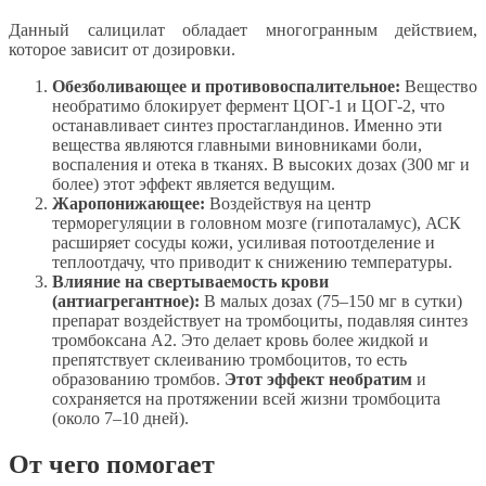
Данный салицилат обладает многогранным действием,
которое зависит от дозировки.
Обезболивающее и противовоспалительное:
Вещество
необратимо блокирует фермент ЦОГ-1 и ЦОГ-2, что
останавливает синтез простагландинов. Именно эти
вещества являются главными виновниками боли,
воспаления и отека в тканях. В высоких дозах (300 мг и
более) этот эффект является ведущим.
Жаропонижающее:
Воздействуя на центр
терморегуляции в головном мозге (гипоталамус), АСК
расширяет сосуды кожи, усиливая потоотделение и
теплоотдачу, что приводит к снижению температуры.
Влияние на свертываемость крови
(антиагрегантное):
В малых дозах (75–150 мг в сутки)
препарат воздействует на тромбоциты, подавляя синтез
тромбоксана А2. Это делает кровь более жидкой и
препятствует склеиванию тромбоцитов, то есть
образованию тромбов.
Этот эффект необратим
и
сохраняется на протяжении всей жизни тромбоцита
(около 7–10 дней).
От чего помогает