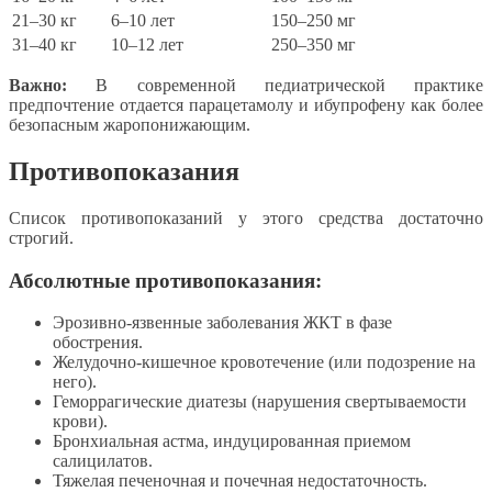
21–30 кг
6–10 лет
150–250 мг
31–40 кг
10–12 лет
250–350 мг
Важно:
В современной педиатрической практике
предпочтение отдается парацетамолу и ибупрофену как более
безопасным жаропонижающим.
Противопоказания
Список противопоказаний у этого средства достаточно
строгий.
Абсолютные противопоказания:
Эрозивно-язвенные заболевания ЖКТ в фазе
обострения.
Желудочно-кишечное кровотечение (или подозрение на
него).
Геморрагические диатезы (нарушения свертываемости
крови).
Бронхиальная астма, индуцированная приемом
салицилатов.
Тяжелая печеночная и почечная недостаточность.