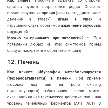
Как влияет:
Побочные эффекты со стороны
органов чувств встречаются редко. Описаны
случаи нарушения
зрения
(нечеткость, диплопия —
двоение в глазах),
шума в ушах
и
нарушения
слуха
, обратимое
изменение вкусовых
ощущений
.
Можно ли принимать при патологии?
⚠️ При
появлении любых из этих симптомов прием
следует прекратить и обратиться к врачу.
12. Печень
Как влияет:
Ибупрофен метаболизируется
(перерабатывается) в печени.
При приеме
высоких доз или на фоне existing
(существующего) заболевания печени может
оказывать на нее токсическое действие, повышая
уровень печеночных ферментов (АЛТ, АСТ). В