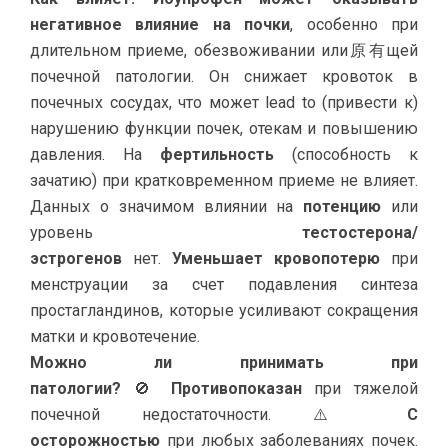
негативное влияние на почки
, особенно при
длительном приеме, обезвоживании или原有щей
почечной патологии. Он снижает кровоток в
почечных сосудах, что может lead to (привести к)
нарушению функции почек, отекам и повышению
давления. На
фертильность
(способность к
зачатию) при кратковременном приеме не влияет.
Данных о значимом влиянии на
потенцию
или
уровень
тестостерона/
эстрогенов
нет.
Уменьшает кровопотерю
при
менструации за счет подавления синтеза
простагландинов, которые усиливают сокращения
матки и кровотечение.
Можно ли принимать при
патологии?
🚫
Противопоказан
при тяжелой
почечной недостаточности. ⚠️
С
осторожностью
при любых заболеваниях почек.