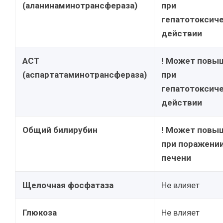
(аланинаминотрансфераза)
при
гепатотоксич
действии
АСТ
! Может повы
(аспартатаминотрансфераза)
при
гепатотоксич
действии
Общий билирубин
! Может повы
при поражени
печени
Щелочная фосфатаза
Не влияет
Глюкоза
Не влияет