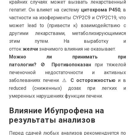
крайних случаях может вызвать лекарственный
гепатит. Он влияет на систему
цитохрома P450
, в
частности на изоферменты CYP2C9 и CYP2C19, что
может lead to (привести к) взаимодействию с
другими лекарствами, метаболизирующимися
этим путем. На выработку и
отток
желчи
значимого влияния не оказывает.
Можно ли принимать при
патологии?
🚫
Противопоказан
при тяжелой
печеночной недостаточности и активных
заболеваниях печени. ⚠️
С осторожностью
и в
reduced (сниженных) дозах при легких и
умеренных нарушениях функции печени.
Влияние Ибупрофена на
результаты анализов
Перед сдачей любых анализов рекомендуется по