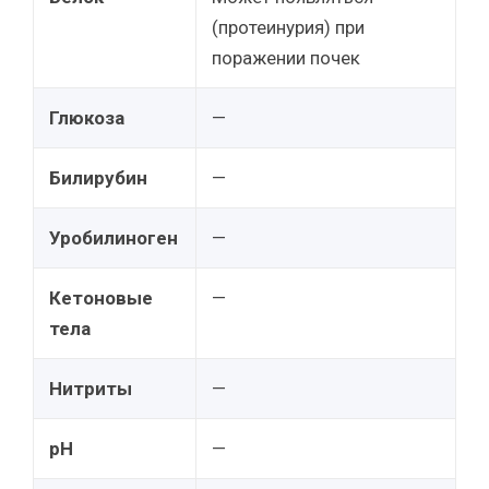
(протеинурия) при
поражении почек
Глюкоза
—
Билирубин
—
Уробилиноген
—
Кетоновые
—
тела
Нитриты
—
pH
—