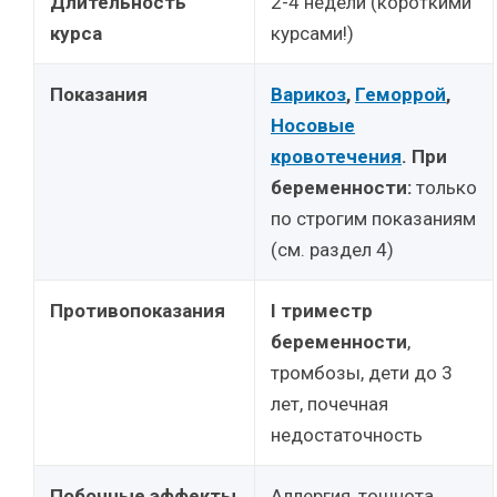
Длительность
2-4 недели (короткими
курса
курсами!)
Показания
Варикоз
,
Геморрой
,
Носовые
кровотечения
. При
беременности:
только
по строгим показаниям
(см. раздел 4)
Противопоказания
I триместр
беременности
,
тромбозы, дети до 3
лет, почечная
недостаточность
Побочные эффекты
Аллергия, тошнота,