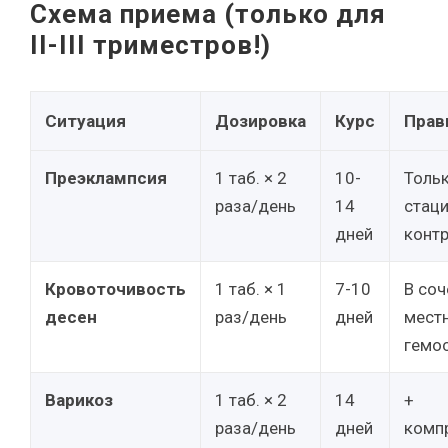
Схема приема (только для
II-III триместров!)
Ситуация
Дозировка
Курс
Прав
Преэклампсия
1 таб. × 2
10-
Тольк
раза/день
14
стац
дней
конт
Кровоточивость
1 таб. × 1
7-10
В соч
десен
раз/день
дней
мест
гемо
Варикоз
1 таб. × 2
14
+
раза/день
дней
комп