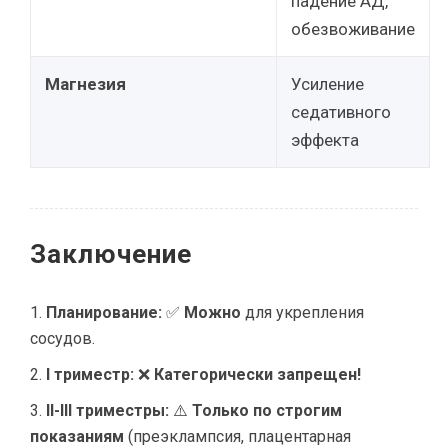
падение АД,
обезвоживание
Магнезия
Усиление
седативного
эффекта
Заключение
Планирование:
✅
Можно
для укрепления
сосудов.
I триместр:
❌
Категорически запрещен!
II-III триместры:
⚠️
Только по строгим
показаниям
(преэклампсия, плацентарная