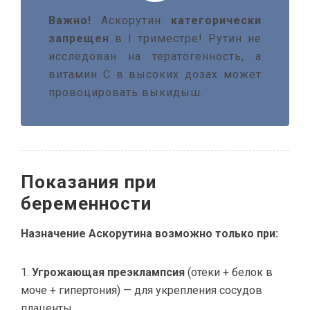
Важно!
Аскорутин
категорически
запрещен
в I триместре! Рутин не
исследован на тератогенность, а
витамин С в высоких дозах может
провоцировать выкидыш.
Показания при
беременности
Назначение Аскорутина возможно только при:
Угрожающая преэклампсия
(отеки + белок в
моче + гипертония) — для укрепления сосудов
плаценты.