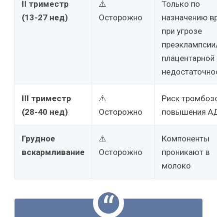
II триместр
⚠️
Только по
(13-27 нед)
Осторожно
назначению в
при угрозе
преэклампсии
плацентарной
недостаточно
III триместр
⚠️
Риск тромбозо
(28-40 нед)
Осторожно
повышения А
Грудное
⚠️
Компоненты
вскармливание
Осторожно
проникают в
молоко