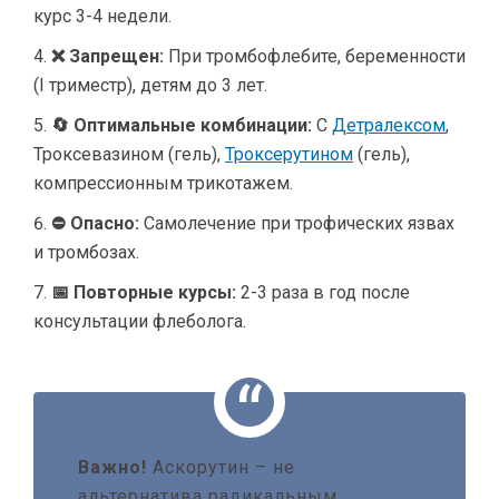
курс 3-4 недели.
❌ Запрещен:
При тромбофлебите, беременности
(I триместр), детям до 3 лет.
🔄 Оптимальные комбинации:
С
Детралексом
,
Троксевазином (гель),
Троксерутином
(гель),
компрессионным трикотажем.
⛔ Опасно:
Самолечение при трофических язвах
и тромбозах.
📅 Повторные курсы:
2-3 раза в год после
консультации флеболога.
Важно!
Аскорутин – не
альтернатива радикальным