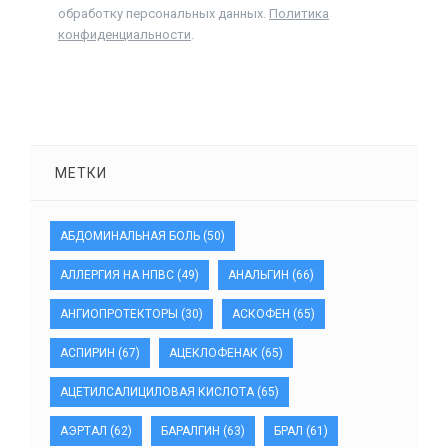
обработку персональных данных.
Политика
конфиденциальности
.
МЕТКИ
АБДОМИНАЛЬНАЯ БОЛЬ
(50)
АЛЛЕРГИЯ НА НПВС
(49)
АНАЛЬГИН
(66)
АНГИОПРОТЕКТОРЫ
(30)
АСКОФЕН
(65)
АСПИРИН
(67)
АЦЕКЛОФЕНАК
(65)
АЦЕТИЛСАЛИЦИЛОВАЯ КИСЛОТА
(65)
АЭРТАЛ
(62)
БАРАЛГИН
(63)
БРАЛ
(61)