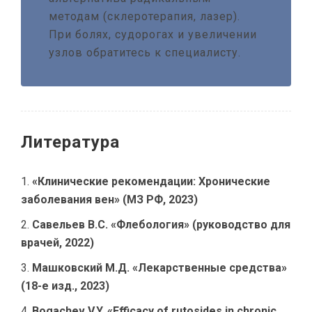
методам (склеротерапия, лазер).
При болях, судорогах и увеличении
узлов обратитесь к специалисту.
Литература
«Клинические рекомендации: Хронические
заболевания вен» (МЗ РФ, 2023)
Савельев В.С. «Флебология» (руководство для
врачей, 2022)
Машковский М.Д. «Лекарственные средства»
(18-е изд., 2023)
Bogachev V.Y. «Efficacy of rutosides in chronic