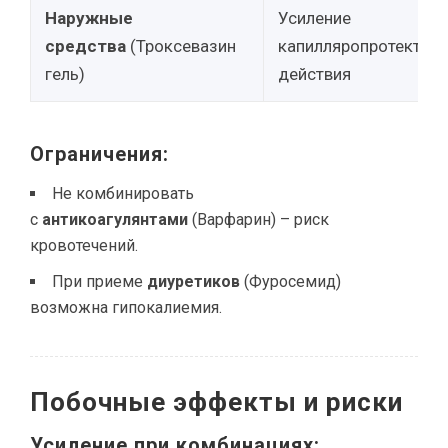
Наружные
Усиление
средства
(Троксевазин
капилляропротектор
гель)
действия
Ограничения:
Не комбинировать
с
антикоагулянтами
(Варфарин) – риск
кровотечений.
При приеме
диуретиков
(Фуросемид)
возможна гипокалиемия.
Побочные эффекты и риски
Усиление при комбинациях: