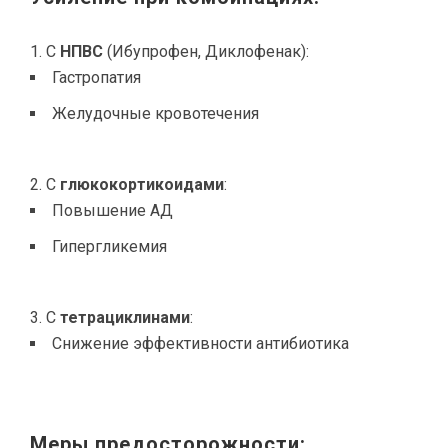
С
НПВС
(Ибупрофен, Диклофенак):
Гастропатия
Желудочные кровотечения
С
глюкокортикоидами
:
Повышение АД
Гипергликемия
С
тетрациклинами
:
Снижение эффективности антибиотика
Меры предосторожности: