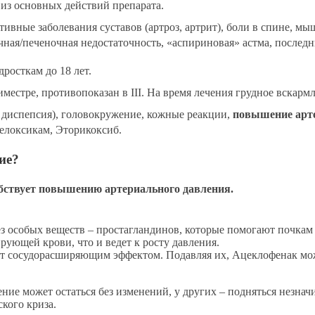
 из основных действий препарата.
ивные заболевания суставов (артроз, артрит), боли в спине, мы
чная/печеночная недостаточность, «аспириновая» астма, послед
росткам до 18 лет.
риместре, противопоказан в III. На время лечения грудное вскар
диспепсия), головокружение, кожные реакции,
повышение арт
елоксикам, Эторикоксиб.
ие?
обствует повышению артериального давления.
з особых веществ – простагландинов, которые помогают почкам 
рующей крови, что и ведет к росту давления.
 сосудорасширяющим эффектом. Подавляя их, Ацеклофенак може
ие может остаться без изменений, у других – подняться незнач
кого криза.