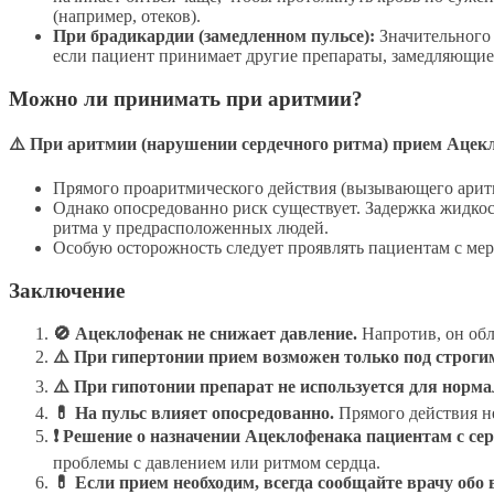
(например, отеков).
При брадикардии (замедленном пульсе):
Значительного 
если пациент принимает другие препараты, замедляющие
Можно ли принимать при аритмии?
⚠️ При аритмии (нарушении сердечного ритма) прием Ацекл
Прямого проаритмического действия (вызывающего аритм
Однако опосредованно риск существует. Задержка жидко
ритма у предрасположенных людей.
Особую осторожность следует проявлять пациентам с ме
Заключение
🚫 Ацеклофенак не снижает давление.
Напротив, он об
⚠️ При гипертонии прием возможен только под строги
⚠️ При гипотонии препарат не используется для норма
💊 На пульс влияет опосредованно.
Прямого действия не
❗ Решение о назначении Ацеклофенака пациентам с се
проблемы с давлением или ритмом сердца.
💊 Если прием необходим, всегда сообщайте врачу об