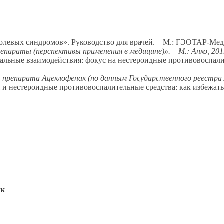
болевых синдромов». Руководство для врачей. – М.: ГЭОТАР-Мед
араты (перспективы применения в медицине)». – М.: Анко, 201
нальные взаимодействия: фокус на нестероидные противовоспали
 препарата Ацеклофенак (по данным Государственного реестра 
 нестероидные противовоспалительные средства: как избежать пр
ак