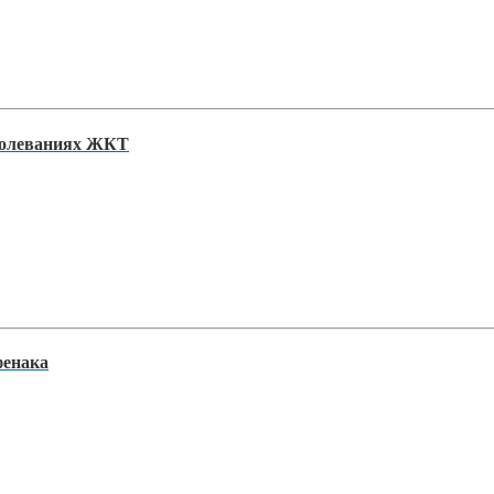
аболеваниях ЖКТ
фенака