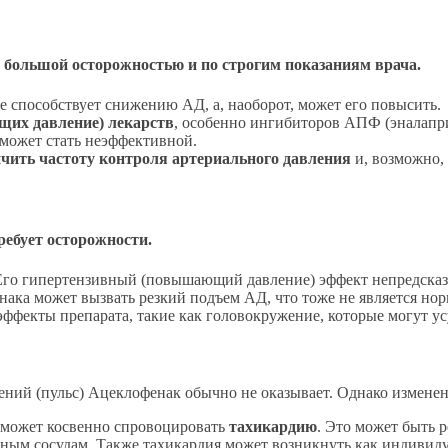
 большой осторожностью и по строгим показаниям врача.
е способствует снижению АД, а, наоборот, может его повысить.
щих давление) лекарств
, особенно ингибиторов АПФ (эналапри
я может стать неэффективной.
чить частоту контроля артериального давления
и, возможно,
ребует осторожности.
Его гипертензивный (повышающий давление) эффект непредсказ
ка может вызвать резкий подъем АД, что тоже не является норм
ффекты препарата, такие как головокружение, которые могут у
ений (пульс) Ацеклофенак обычно не оказывает. Однако измене
может косвенно спровоцировать
тахикардию
. Это может быть 
енным сосудам. Также тахикардия может возникнуть как индивид