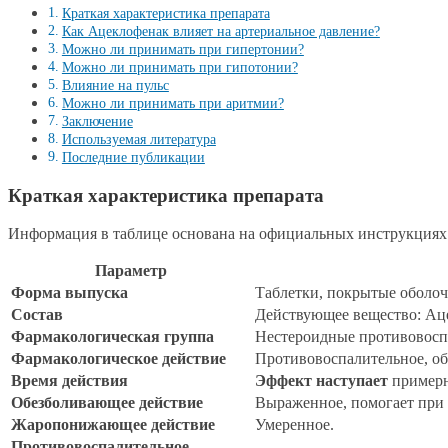
Краткая характеристика препарата
Как Ацеклофенак влияет на артериальное давление?
Можно ли принимать при гипертонии?
Можно ли принимать при гипотонии?
Влияние на пульс
Можно ли принимать при аритмии?
Заключение
Используемая литература
Последние публикации
Краткая характеристика препарата
Информация в таблице основана на официальных инструкциях
Параметр
Форма выпуска
Таблетки, покрытые оболоч
Состав
Действующее вещество: Ац
Фармакологическая группа
Нестероидные противовосп
Фармакологическое действие
Противовоспалительное, о
Время действия
Эффект наступает
примерно
Обезболивающее действие
Выраженное, помогает при 
Жаропонижающее действие
Умеренное.
Противовоспалительное