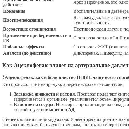
Ярко выраженное, это одно
действие
Показания
Воспалительные и дегенерат
Язва желудка, тяжелая поче
Противопоказания
чувствительность.
Возрастные ограничения
Противопоказан детям и под
Применение при беременности и
С осторожностью в I и II т
ГВ
Побочные эффекты
Со стороны ЖКТ (тошнота, 
Аналоги (по действию)
Диклофенак, Нимесулид, М
Как Ацеклофенак влияет на артериальное давлен
❗ Ацеклофенак, как и большинство НПВП, чаще всего спос
Это происходит не напрямую, а через несколько механизмов:
Задержка жидкости и натрия.
Препарат подавляет синте
задерживается в организме, увеличивается объем циркули
Влияние на сосуды.
Некоторые простагландины обладают
способствует
повышению АД
.
Степень влияния индивидуальна. У некоторых пациентов давлен
повышение может быть существенным, вплоть до гипертоничес