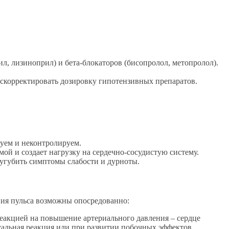
л, лизиноприл) и бета-блокаторов (бисопролол, метопролол).
 скорректировать дозировку гипотензивных препаратов.
уем и неконтролируем.
ой и создает нагрузку на сердечно-сосудистую систему.
сугубить симптомы слабости и дурноты.
ния пульса возможны опосредованно:
реакцией на повышение артериального давления – сердце
уальная реакция или при развитии побочных эффектов