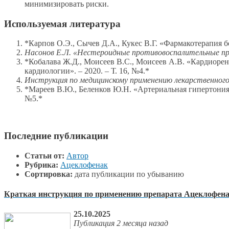
минимизировать риски.
Используемая литература
*Карпов О.Э., Сычев Д.А., Кукес В.Г. «Фармакотерапия 
Насонов Е.Л. «Нестероидные противовоспалительные преп
*Кобалава Ж.Д., Моисеев В.С., Моисеев А.В. «Кардиоре
кардиологии». – 2020. – Т. 16, №4.*
Инструкция по медицинскому применению лекарственного
*Мареев В.Ю., Беленков Ю.Н. «Артериальная гипертония и
№5.*
Последние публикации
Статьи от:
Автор
Рубрика:
Ацеклофенак
Сортировка:
дата публикации по убыванию
Краткая инструкция по применению препарата Ацеклофен
25.10.2025
Публикация 2 месяца назад