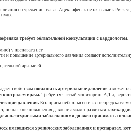
влияния на урежение пульса Ацеклофенак не оказывает. Риск у
 пульс.
офенака требует обязательной консультации с кардиологом.
ию) у препарата нет.
сти и повышение артериального давления создают дополнительн
рцательной аритмией.
ладает свойством
повышать артериальное давление
и может ос
м контролем врача.
Требуется частый мониторинг АД и, вероятн
лизации давления.
Его прием небезопасен из-за непредсказуем
т, но на фоне повышения давления может развиться
тахикарди
рдечно-сосудистыми заболеваниями должен принимать только
о всех имеющихся хронических заболеваниях и препаратах, ко