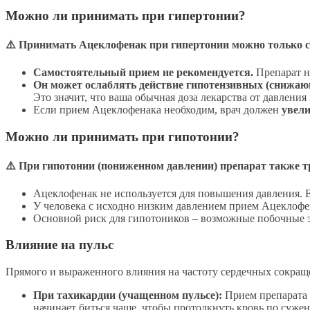
Можно ли принимать при гипертонии?
⚠️ Принимать Ацеклофенак при гипертонии можно только с
Самостоятельный прием не рекомендуется.
Препарат н
Он может ослаблять действие гипотензивных (снижаю
Это значит, что ваша обычная доза лекарства от давлени
Если прием Ацеклофенака необходим, врач должен
увели
Можно ли принимать при гипотонии?
⚠️ При гипотонии (пониженном давлении) препарат также т
Ацеклофенак не используется для повышения давления. 
У человека с исходно низким давлением прием Ацеклофена
Основной риск для гипотоников – возможные побочные э
Влияние на пульс
Прямого и выраженного влияния на частоту сердечных сокращ
При тахикардии (учащенном пульсе):
Прием препарата 
начинает биться чаще, чтобы протолкнуть кровь по суж