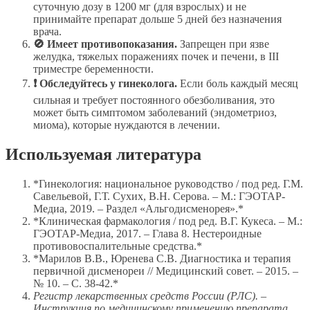
суточную дозу в 1200 мг (для взрослых) и не
принимайте препарат дольше 5 дней без назначения
врача.
🚫 Имеет противопоказания.
Запрещен при язве
желудка, тяжелых поражениях почек и печени, в III
триместре беременности.
❗ Обследуйтесь у гинеколога.
Если боль каждый месяц
сильная и требует постоянного обезболивания, это
может быть симптомом заболеваний (эндометриоз,
миома), которые нуждаются в лечении.
Используемая литература
*Гинекология: национальное руководство / под ред. Г.М.
Савельевой, Г.Т. Сухих, В.Н. Серова. – М.: ГЭОТАР-
Медиа, 2019. – Раздел «Альгодисменорея».*
*Клиническая фармакология / под ред. В.Г. Кукеса. – М.:
ГЭОТАР-Медиа, 2017. – Глава 8. Нестероидные
противовоспалительные средства.*
*Марилов В.В., Юренева С.В. Диагностика и терапия
первичной дисменореи // Медицинский совет. – 2015. –
№ 10. – С. 38-42.*
Регистр лекарственных средств России (РЛС). –
Инструкция по медицинскому применению препарата