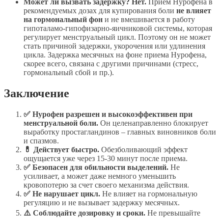
Может ли вызвать задержку?
Нет.
Прием Нурофена в
рекомендуемых дозах для купирования боли
не влияет
на гормональный фон
и не вмешивается в работу
гипоталамо-гипофизарно-яичниковой системы, которая
регулирует менструальный цикл. Поэтому он не может
стать причиной задержки, укорочения или удлинения
цикла. Задержка месячных на фоне приема Нурофена,
скорее всего, связана с другими причинами (стресс,
гормональный сбой и пр.).
Заключение
✅ Нурофен разрешен и высокоэффективен при
менструальной боли.
Он целенаправленно блокирует
выработку простагландинов – главных виновников боли
и спазмов.
💊 Действует быстро.
Обезболивающий эффект
ощущается уже через 15-30 минут после приема.
✅ Безопасен для обильности выделений.
Не
усиливает, а может даже немного уменьшить
кровопотерю за счет своего механизма действия.
✅ Не нарушает цикл.
Не влияет на гормональную
регуляцию и не вызывает задержку месячных.
⚠️ Соблюдайте дозировку и сроки.
Не превышайте