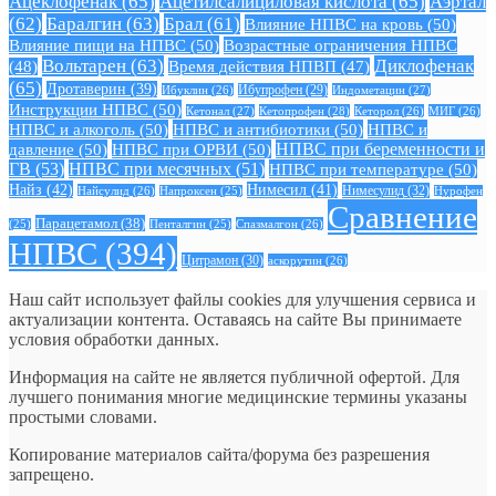
Ацеклофенак
(65)
Ацетилсалициловая кислота
(65)
Аэртал
(62)
Баралгин
(63)
Брал
(61)
Влияние НПВС на кровь
(50)
Влияние пищи на НПВС
(50)
Возрастные ограничения НПВС
Вольтарен
(63)
Диклофенак
(48)
Время действия НПВП
(47)
(65)
Дротаверин
(39)
Ибуклин
(26)
Ибупрофен
(29)
Индометацин
(27)
Инструкции НПВС
(50)
Кетонал
(27)
Кетопрофен
(28)
Кеторол
(26)
МИГ
(26)
НПВС и алкоголь
(50)
НПВС и антибиотики
(50)
НПВС и
давление
(50)
НПВС при ОРВИ
(50)
НПВС при беременности и
ГВ
(53)
НПВС при месячных
(51)
НПВС при температуре
(50)
Найз
(42)
Нимесил
(41)
Нимесулид
(32)
Найсулид
(26)
Напроксен
(25)
Нурофен
Сравнение
Парацетамол
(38)
Спазмалгон
(26)
(25)
Пенталгин
(25)
НПВС
(394)
Цитрамон
(30)
аскорутин
(26)
Наш сайт использует файлы cookies для улучшения сервиса и
актуализации контента. Оставаясь на сайте Вы принимаете
условия обработки данных.
Информация на сайте не является публичной офертой. Для
лучшего понимания многие медицинские термины указаны
простыми словами.
Копирование материалов сайта/форума без разрешения
запрещено.