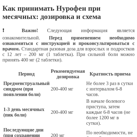
Как принимать Нурофен при
месячных: дозировка и схема
❗ Важно!
Следующая информация является
ознакомительной.
Перед применением необходимо
ознакомиться с инструкцией и проконсультироваться с
врачом.
Стандартная разовая доза для взрослых и подростков
с 12 лет – 200 мг (1 таблетка). При сильной боли можно
принять 400 мг (2 таблетки).
Рекомендуемая
Период
Кратность приема
дозировка
Предменструальный
Не более 3 раз в сутки
синдром (при
200-400 мг
с интервалом 6-8
появлении боли)
часов.
В начале болевого
приступа, затем
1-3 день месячных
200-400 мг
каждые 6-8 часов (не
(пик боли)
более 1200 мг в
сутки).
Последующие дни
По необходимости, не
(при сохранении
200 мг