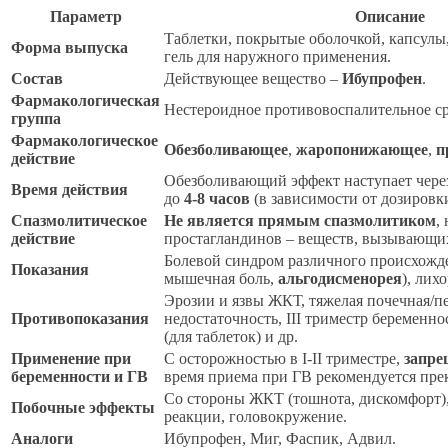
Параметр
Описание
Таблетки, покрытые оболочкой, капсулы,
Форма выпуска
гель для наружного применения.
Состав
Действующее вещество –
Ибупрофен
.
Фармакологическая
Нестероидное противовоспалительное с
группа
Фармакологическое
Обезболивающее
,
жаропонижающее
,
п
действие
Обезболивающий эффект наступает чер
Время действия
до
4-8 часов
(в зависимости от дозировк
Спазмолитическое
Не является прямым спазмолитиком
,
действие
простагландинов – веществ, вызывающих
Болевой синдром различного происхожде
Показания
мышечная боль,
альгодисменорея
), лих
Эрозии и язвы ЖКТ, тяжелая почечная/п
Противопоказания
недостаточность, III триместр беременнос
(для таблеток) и др.
Применение при
С осторожностью в I-II триместре,
запре
беременности и ГВ
время приема при ГВ рекомендуется пре
Со стороны ЖКТ (тошнота, дискомфорт),
Побочные эффекты
реакции, головокружение.
Аналоги
Ибупрофен, Миг, Фаспик, Адвил.