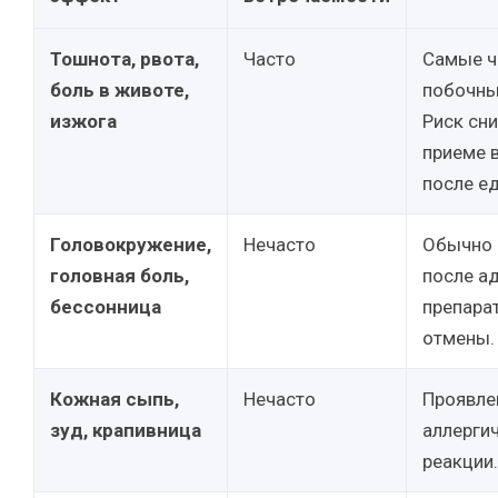
Тошнота, рвота,
Часто
Самые ч
боль в животе,
побочны
изжога
Риск сн
приеме 
после е
Головокружение,
Нечасто
Обычно 
головная боль,
после а
бессонница
препарат
отмены.
Кожная сыпь,
Нечасто
Проявле
зуд, крапивница
аллерги
реакции.