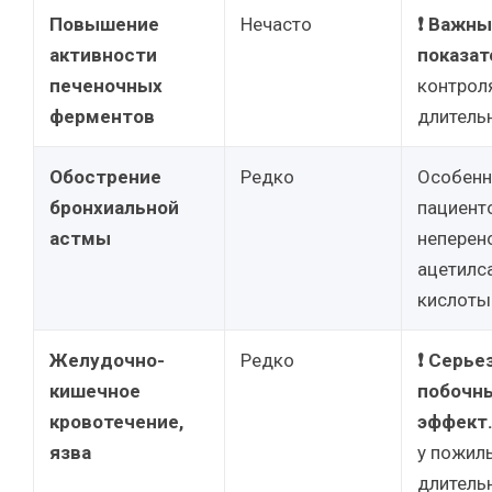
Повышение
Нечасто
❗ Важн
активности
показат
печеночных
контрол
ферментов
длитель
Обострение
Редко
Особенн
бронхиальной
пациент
астмы
неперен
ацетилс
кислоты
Желудочно-
Редко
❗ Серье
кишечное
побочн
кровотечение,
эффект
язва
у пожилы
длитель