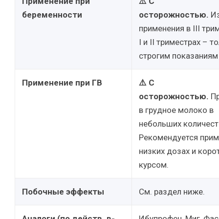
Применение при
⚠️ С
беременности
осторожностью.
Из
применения в III три
I и II триместрах – т
строгим показаниям 
Применение при ГВ
⚠️ С
осторожностью.
Пр
в грудное молоко в
небольших количест
Рекомендуется прим
низких дозах и коро
курсом.
Побочные эффекты
См. раздел ниже.
Аналоги (по действ. в-
Ибупрофен, Миг, Фас