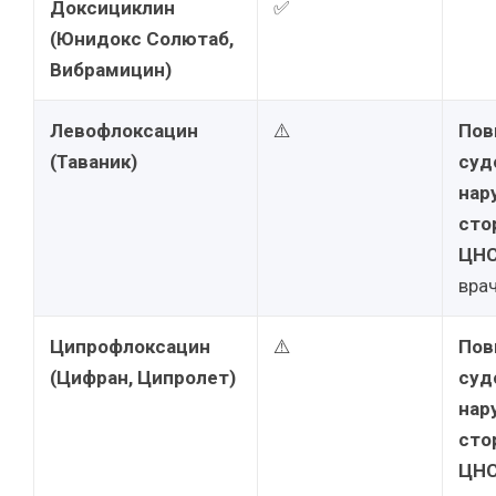
Доксициклин
✅
(Юнидокс Солютаб,
Вибрамицин)
Левофлоксацин
⚠️
Пов
(Таваник)
суд
нар
сто
ЦНС
врач
Ципрофлоксацин
⚠️
Пов
(Цифран, Ципролет)
суд
нар
сто
ЦНС