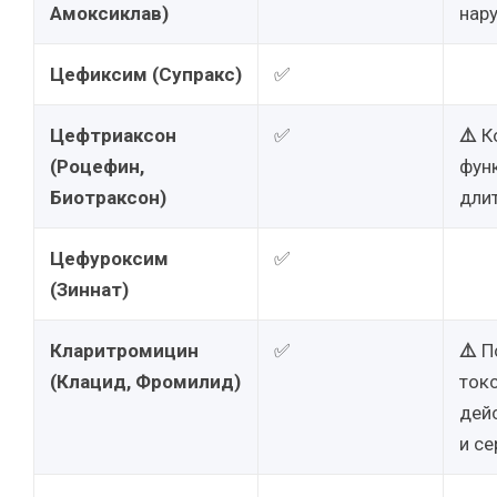
Амоксиклав)
нар
Цефиксим (Супракс)
✅
Цефтриаксон
✅
⚠️
К
(Роцефин,
фун
Биотраксон)
дли
Цефуроксим
✅
(Зиннат)
Кларитромицин
✅
⚠️
П
(Клацид, Фромилид)
ток
дейс
и се