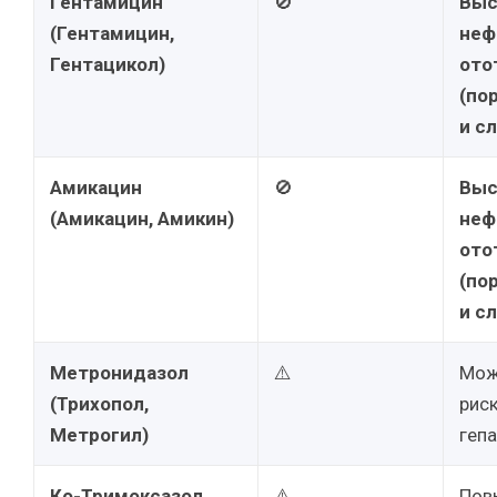
Гентамицин
🚫
Выс
(Гентамицин,
неф
Гентацикол)
ото
(по
и сл
Амикацин
🚫
Выс
(Амикацин, Амикин)
неф
ото
(по
и сл
Метронидазол
⚠️
Мож
(Трихопол,
рис
Метрогил)
геп
Ко-Тримоксазол
⚠️
Пов