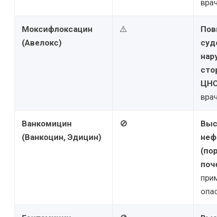
врач
Моксифлоксацин
⚠️
Пов
(Авелокс)
суд
нар
сто
ЦНС
врач
Ванкомицин
🚫
Выс
(Ванкоцин, Эдицин)
неф
(по
поч
при
опа