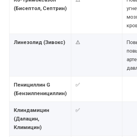
(Бисептол, Септрин)
угне
моз
кро
Линезолид (Зивокс)
⚠️
Пов
пов
арт
дав
Пенициллин G
✅
(Бензилпенициллин)
Клиндамицин
✅
(Далацин,
Климицин)