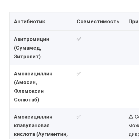
Антибиотик
Совместимость
При
Азитромицин
✅
(Сумамед,
Зитролит)
Амоксициллин
✅
(Амосин,
Флемоксин
Солютаб)
Амоксициллин-
✅
⚠️
С
клавулановая
мож
кислота (Аугментин,
диар