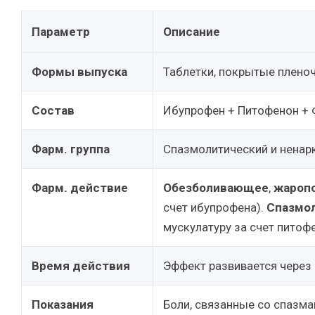
Параметр
Описание
Формы выпуска
Таблетки, покрытые плено
Состав
Ибупрофен + Питофенон + 
Фарм. группа
Спазмолитический и ненар
Фарм. действие
Обезболивающее
,
жароп
счет ибупрофена).
Спазмо
мускулатуру за счет питоф
Время действия
Эффект развивается через
Показания
Боли, связанные со спазм