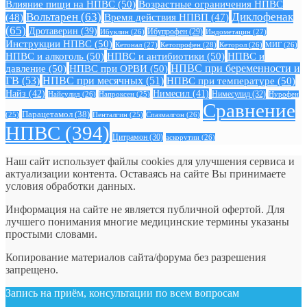
Влияние пищи на НПВС
(50)
Возрастные ограничения НПВС
Вольтарен
(63)
Диклофенак
(48)
Время действия НПВП
(47)
(65)
Дротаверин
(39)
Ибуклин
(26)
Ибупрофен
(29)
Индометацин
(27)
Инструкции НПВС
(50)
Кетонал
(27)
Кетопрофен
(28)
Кеторол
(26)
МИГ
(26)
НПВС и алкоголь
(50)
НПВС и антибиотики
(50)
НПВС и
давление
(50)
НПВС при ОРВИ
(50)
НПВС при беременности и
ГВ
(53)
НПВС при месячных
(51)
НПВС при температуре
(50)
Найз
(42)
Нимесил
(41)
Нимесулид
(32)
Найсулид
(26)
Напроксен
(25)
Нурофен
Сравнение
Парацетамол
(38)
Спазмалгон
(26)
(25)
Пенталгин
(25)
НПВС
(394)
Цитрамон
(30)
аскорутин
(26)
Наш сайт использует файлы cookies для улучшения сервиса и
актуализации контента. Оставаясь на сайте Вы принимаете
условия обработки данных.
Информация на сайте не является публичной офертой. Для
лучшего понимания многие медицинские термины указаны
простыми словами.
Копирование материалов сайта/форума без разрешения
запрещено.
Запись на приём, консультации по всем вопросам