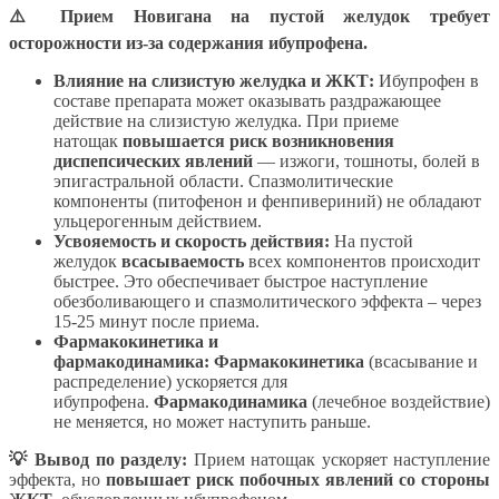
⚠️ Прием Новигана на пустой желудок требует
осторожности из-за содержания ибупрофена.
Влияние на слизистую желудка и ЖКТ:
Ибупрофен в
составе препарата может оказывать раздражающее
действие на слизистую желудка. При приеме
натощак
повышается риск возникновения
диспепсических явлений
— изжоги, тошноты, болей в
эпигастральной области. Спазмолитические
компоненты (питофенон и фенпивериний) не обладают
ульцерогенным действием.
Усвояемость и скорость действия:
На пустой
желудок
всасываемость
всех компонентов происходит
быстрее. Это обеспечивает быстрое наступление
обезболивающего и спазмолитического эффекта – через
15-25 минут после приема.
Фармакокинетика и
фармакодинамика:
Фармакокинетика
(всасывание и
распределение) ускоряется для
ибупрофена.
Фармакодинамика
(лечебное воздействие)
не меняется, но может наступить раньше.
💡 Вывод по разделу:
Прием натощак ускоряет наступление
эффекта, но
повышает риск побочных явлений со стороны