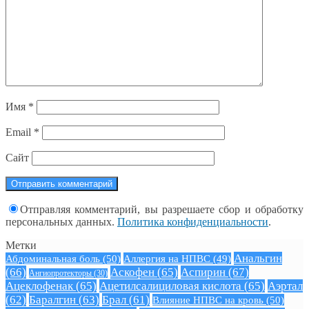
Имя
*
Email
*
Сайт
Отправляя комментарий, вы разрешаете сбор и обработку
персональных данных.
Политика конфиденциальности
.
Метки
Анальгин
Абдоминальная боль
(50)
Аллергия на НПВС
(49)
(66)
Аскофен
(65)
Аспирин
(67)
Ангиопротекторы
(30)
Ацеклофенак
(65)
Ацетилсалициловая кислота
(65)
Аэртал
(62)
Баралгин
(63)
Брал
(61)
Влияние НПВС на кровь
(50)