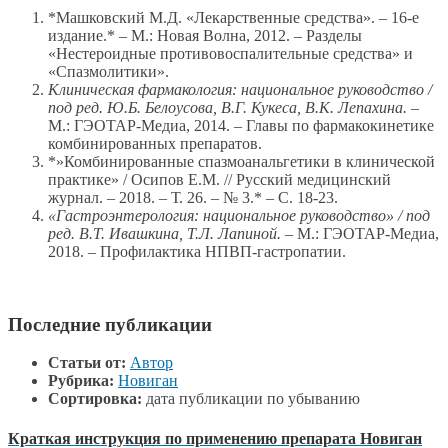
*Машковский М.Д. «Лекарственные средства». – 16-е
издание.* – М.: Новая Волна, 2012. – Разделы
«Нестероидные противовоспалительные средства» и
«Спазмолитики».
Клиническая фармакология: национальное руководство /
под ред. Ю.Б. Белоусова, В.Г. Кукеса, В.К. Лепахина.
–
М.: ГЭОТАР-Медиа, 2014. – Главы по фармакокинетике
комбинированных препаратов.
*»Комбинированные спазмоанальгетики в клинической
практике» / Осипов Е.М. // Русский медицинский
журнал. – 2018. – Т. 26. – № 3.* – С. 18-23.
«Гастроэнтерология: национальное руководство» / под
ред. В.Т. Ивашкина, Т.Л. Лапиной.
– М.: ГЭОТАР-Медиа,
2018. – Профилактика НПВП-гастропатии.
Последние публикации
Статьи от:
Автор
Рубрика:
Новиган
Сортировка:
дата публикации по убыванию
Краткая инструкция по применению препарата Новиган