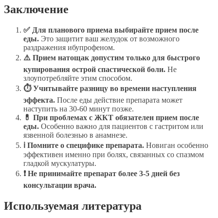
Заключение
✅ Для планового приема выбирайте прием после
еды.
Это защитит ваш желудок от возможного
раздражения ибупрофеном.
⚠️ Прием натощак допустим только для быстрого
купирования острой спастической боли.
Не
злоупотребляйте этим способом.
⏱ Учитывайте разницу во времени наступления
эффекта.
После еды действие препарата может
наступить на 30-60 минут позже.
💊 При проблемах с ЖКТ обязателен прием после
еды.
Особенно важно для пациентов с гастритом или
язвенной болезнью в анамнезе.
ℹ Помните о специфике препарата.
Новиган особенно
эффективен именно при болях, связанных со спазмом
гладкой мускулатуры.
❗ Не принимайте препарат более 3-5 дней без
консультации врача.
Используемая литература