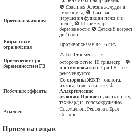
головные боли напряжения.
🚫
Язвенная болезнь желудка и
кишечника;
🚫
Тяжелые
нарушения функции печени и
Противопоказания
почек;
🚫
III триместр
беременности;
🚫
Детский возраст
до 16 лет.
Возрастные
Противопоказан до 16 лет.
ограничения
⚠️
I и II триместр – с
Применение при
осторожностью. III триместр –
🚫
беременности и ГВ
противопоказано
. При ГВ – не
рекомендуется.
Со стороны ЖКТ:
тошнота,
изжога, боль в животе;
💉
Побочные эффекты
Аллергические
реакции;
Прочие:
сухость во рту,
тахикардия, головокружение.
Спазмалгон, Ревалгин, Брал,
Аналоги
Спазган.
Прием натощак