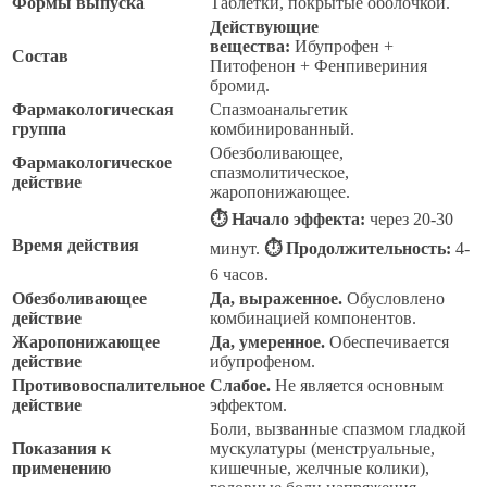
Формы выпуска
Таблетки, покрытые оболочкой.
Действующие
вещества:
Ибупрофен +
Состав
Питофенон + Фенпивериния
бромид.
Фармакологическая
Спазмоанальгетик
группа
комбинированный.
Обезболивающее,
Фармакологическое
спазмолитическое,
действие
жаропонижающее.
⏱ Начало эффекта:
через 20-30
Время действия
минут.
⏱ Продолжительность:
4-
6 часов.
Обезболивающее
Да, выраженное.
Обусловлено
действие
комбинацией компонентов.
Жаропонижающее
Да, умеренное.
Обеспечивается
действие
ибупрофеном.
Противовоспалительное
Слабое.
Не является основным
действие
эффектом.
Боли, вызванные спазмом гладкой
Показания к
мускулатуры (менструальные,
применению
кишечные, желчные колики),