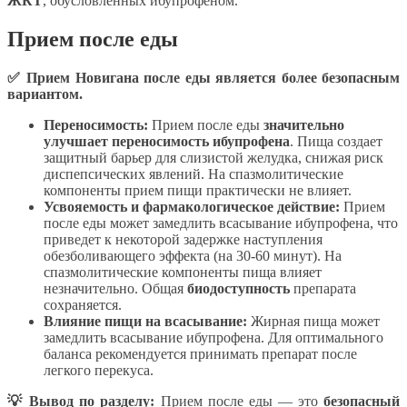
ЖКТ
, обусловленных ибупрофеном.
Прием после еды
✅ Прием Новигана после еды является более безопасным
вариантом.
Переносимость:
Прием после еды
значительно
улучшает переносимость ибупрофена
. Пища создает
защитный барьер для слизистой желудка, снижая риск
диспепсических явлений. На спазмолитические
компоненты прием пищи практически не влияет.
Усвояемость и фармакологическое действие:
Прием
после еды может замедлить всасывание ибупрофена, что
приведет к некоторой задержке наступления
обезболивающего эффекта (на 30-60 минут). На
спазмолитические компоненты пища влияет
незначительно. Общая
биодоступность
препарата
сохраняется.
Влияние пищи на всасывание:
Жирная пища может
замедлить всасывание ибупрофена. Для оптимального
баланса рекомендуется принимать препарат после
легкого перекуса.
💡 Вывод по разделу:
Прием после еды — это
безопасный