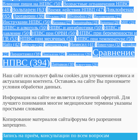
Влияние пищи на НПВС
(50)
Возрастные ограничения НПВС
Вольтарен
(63)
Диклофенак
(48)
Время действия НПВП
(47)
(65)
Дротаверин
(39)
Ибуклин
(26)
Ибупрофен
(29)
Индометацин
(27)
Инструкции НПВС
(50)
Кетонал
(27)
Кетопрофен
(28)
Кеторол
(26)
МИГ
(26)
НПВС и алкоголь
(50)
НПВС и антибиотики
(50)
НПВС и
давление
(50)
НПВС при ОРВИ
(50)
НПВС при беременности и
ГВ
(53)
НПВС при месячных
(51)
НПВС при температуре
(50)
Найз
(42)
Нимесил
(41)
Нимесулид
(32)
Найсулид
(26)
Напроксен
(25)
Нурофен
Сравнение
Парацетамол
(38)
Спазмалгон
(26)
(25)
Пенталгин
(25)
НПВС
(394)
Цитрамон
(30)
аскорутин
(26)
Наш сайт использует файлы cookies для улучшения сервиса и
актуализации контента. Оставаясь на сайте Вы принимаете
условия обработки данных.
Информация на сайте не является публичной офертой. Для
лучшего понимания многие медицинские термины указаны
простыми словами.
Копирование материалов сайта/форума без разрешения
запрещено.
Запись на приём, консультации по всем вопросам