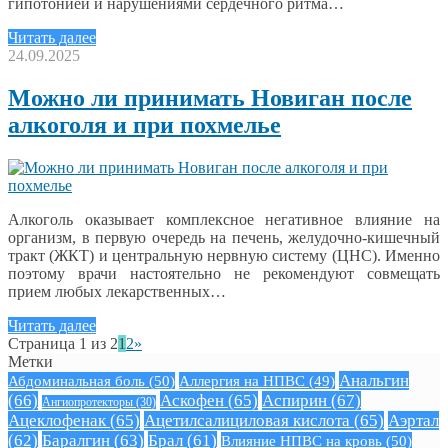
гипотонией и нарушениями сердечного ритма…
Читать далее
24.09.2025
Можно ли принимать Новиган после
алкоголя и при похмелье
Алкоголь оказывает комплексное негативное влияние на
организм, в первую очередь на печень, желудочно-кишечный
тракт (ЖКТ) и центральную нервную систему (ЦНС). Именно
поэтому врачи настоятельно не рекомендуют совмещать
прием любых лекарственных…
Читать далее
Страница 1 из 2
1
2
»
Метки
Анальгин
Абдоминальная боль
(50)
Аллергия на НПВС
(49)
(66)
Аскофен
(65)
Аспирин
(67)
Ангиопротекторы
(30)
Ацеклофенак
(65)
Ацетилсалициловая кислота
(65)
Аэртал
(62)
Баралгин
(63)
Брал
(61)
Влияние НПВС на кровь
(50)