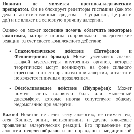
Новиган не является противоаллергическим
препаратом.
Он не блокирует рецепторы гистамина (как это
делают антигистаминные средства — Супрастин, Цетрин и
др.) и не влияет на основную причину аллергии.
Однако он может
косвенно помочь облегчить некоторые
симптомы
, которые иногда сопровождают аллергические
реакции, за счет своего комплексного действия:
Спазмолитическое действие (Питофенон и
Фенпивериния бромид):
Может уменьшить спазмы
гладкой мускулатуры внутренних органов, которые
теоретически могут возникнуть на фоне сильного
стрессового ответа организма при аллергии, хотя это и
не является типичным проявлением.
Обезболивающее действие (Ибупрофен):
Может
помочь снять головную боль или мышечный
дискомфорт, которые иногда сопутствуют общему
недомоганию при аллергии.
Важно!
Новиган не лечит саму аллергию, не снимает зуд,
отек Квинке, ринит, конъюнктивит и другие ключевые
проявления аллергических реакций. Его применение при
аллергии
нецелесообразно
и не оправдано с медицинской