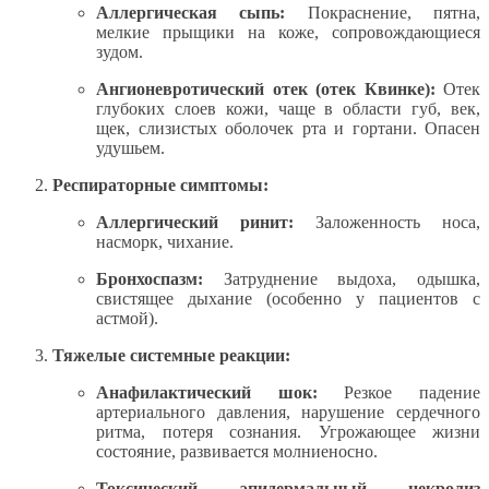
Аллергическая сыпь:
Покраснение, пятна,
мелкие прыщики на коже, сопровождающиеся
зудом.
Ангионевротический отек (отек Квинке):
Отек
глубоких слоев кожи, чаще в области губ, век,
щек, слизистых оболочек рта и гортани. Опасен
удушьем.
Респираторные симптомы:
Аллергический ринит:
Заложенность носа,
насморк, чихание.
Бронхоспазм:
Затруднение выдоха, одышка,
свистящее дыхание (особенно у пациентов с
астмой).
Тяжелые системные реакции:
Анафилактический шок:
Резкое падение
артериального давления, нарушение сердечного
ритма, потеря сознания. Угрожающее жизни
состояние, развивается молниеносно.
Токсический эпидермальный некролиз