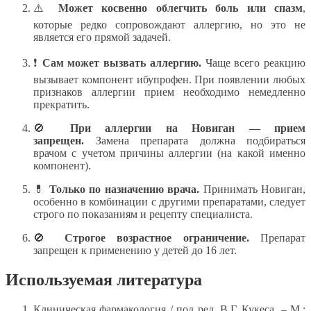
⚠️
Может косвенно облегчить боль или спазм
,
которые редко сопровождают аллергию, но это не
является его прямой задачей.
❗
Сам может вызвать аллергию.
Чаще всего реакцию
вызывает компонент ибупрофен. При появлении любых
признаков аллергии прием необходимо немедленно
прекратить.
🚫
При аллергии на Новиган — прием
запрещен.
Замена препарата должна подбираться
врачом с учетом причины аллергии (на какой именно
компонент).
💊
Только по назначению врача.
Принимать Новиган,
особенно в комбинации с другими препаратами, следует
строго по показаниям и рецепту специалиста.
🚫
Строгое возрастное ограничение.
Препарат
запрещен к применению у детей до 16 лет.
Используемая литература
Клиническая фармакология / под ред. В.Г. Кукеса. – М.: