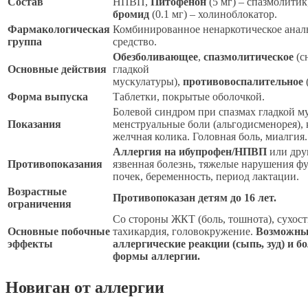
Состав
НПВП,
Питофенон
(5 мг) – спазмолитик
бромид
(0.1 мг) – холиноблокатор.
Фармакологическая
Комбинированное ненаркотическое ана
группа
средство.
Обезболивающее
,
спазмолитическое
(с
Основные действия
гладкой
мускулатуры),
противовоспалительное
Форма выпуска
Таблетки, покрытые оболочкой.
Болевой синдром при спазмах гладкой м
Показания
менструальные боли (альгодисменорея),
желчная колика. Головная боль, миалгия.
Аллергия на ибупрофен/НПВП
или дру
Противопоказания
язвенная болезнь, тяжелые нарушения ф
почек, беременность, период лактации.
Возрастные
Противопоказан детям до 16 лет.
ограничения
Со стороны ЖКТ (боль, тошнота), сухость
Основные побочные
тахикардия, головокружение.
Возможны
эффекты
аллергические реакции (сыпь, зуд) и б
формы аллергии.
Новиган от аллергии