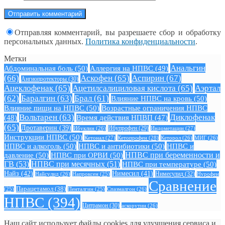
Отправляя комментарий, вы разрешаете сбор и обработку
персональных данных.
Политика конфиденциальности
.
Метки
Анальгин
Абдоминальная боль
(50)
Аллергия на НПВС
(49)
(66)
Аскофен
(65)
Аспирин
(67)
Ангиопротекторы
(30)
Ацеклофенак
(65)
Ацетилсалициловая кислота
(65)
Аэртал
(62)
Баралгин
(63)
Брал
(61)
Влияние НПВС на кровь
(50)
Влияние пищи на НПВС
(50)
Возрастные ограничения НПВС
Вольтарен
(63)
Диклофенак
(48)
Время действия НПВП
(47)
(65)
Дротаверин
(39)
Ибуклин
(26)
Ибупрофен
(29)
Индометацин
(27)
Инструкции НПВС
(50)
Кетонал
(27)
Кетопрофен
(28)
Кеторол
(26)
МИГ
(26)
НПВС и алкоголь
(50)
НПВС и антибиотики
(50)
НПВС и
давление
(50)
НПВС при ОРВИ
(50)
НПВС при беременности и
ГВ
(53)
НПВС при месячных
(51)
НПВС при температуре
(50)
Найз
(42)
Нимесил
(41)
Нимесулид
(32)
Найсулид
(26)
Напроксен
(25)
Нурофен
Сравнение
Парацетамол
(38)
Спазмалгон
(26)
(25)
Пенталгин
(25)
НПВС
(394)
Цитрамон
(30)
аскорутин
(26)
Наш сайт использует файлы cookies для улучшения сервиса и