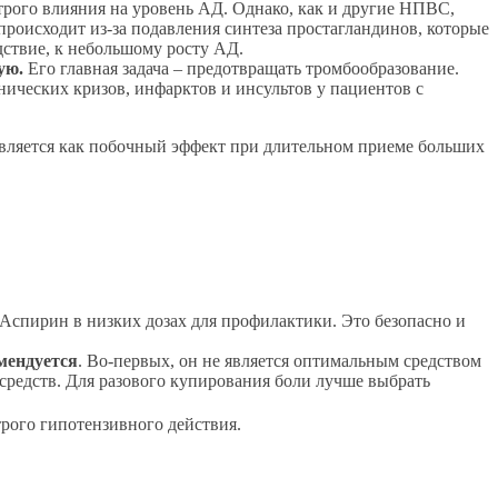
рого влияния на уровень АД. Однако, как и другие НПВС,
роисходит из-за подавления синтеза простагландинов, которые
дствие, к небольшому росту АД.
ую.
Его главная задача – предотвращать тромбообразование.
ических кризов, инфарктов и инсультов у пациентов с
вляется как побочный эффект при длительном приеме больших
Аспирин в низких дозах для профилактики. Это безопасно и
мендуется
. Во-первых, он не является оптимальным средством
средств. Для разового купирования боли лучше выбрать
трого гипотензивного действия.