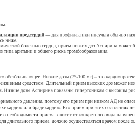
ом.
илляции предсердий
— для профилактики инсульта обычно назн
есь ниже.
мической болезнью сердца, прием низких доз Аспирина может б
 из типа аритмии и общего риска тромбообразования.
то обезболивающее. Низкие дозы (75-100 мг) – это кардиопротек
тензивным средством. Длительный прием высоких доз может нез
и.
Низкие дозы Аспирина показаны гипертоникам с высоким риск
риального давления, поэтому его прием при низком АД не опасе
хикардию или брадикардию. Его прием при этих состояниях не
 о необходимости приема зависит от конкретного вида нарушен
ля длительного приема, должно осуществляться врачом после о