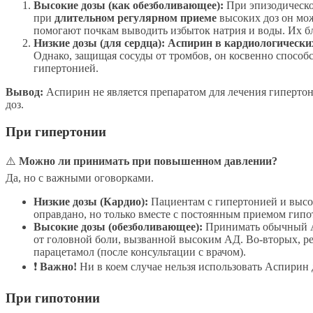
Высокие дозы (как обезболивающее):
При эпизодическо
при
длительном регулярном приеме
высоких доз он мож
помогают почкам выводить избыток натрия и воды. Их бл
Низкие дозы (для сердца):
Аспирин в кардиологических
Однако, защищая сосуды от тромбов, он косвенно способ
гипертонией.
Вывод:
Аспирин не является препаратом для лечения гиперто
доз.
При гипертонии
⚠️
Можно ли принимать при повышенном давлении?
Да, но с важными оговорками.
Низкие дозы (Кардио):
Пациентам с гипертонией и выс
оправдано, но только вместе с постоянным приемом гипо
Высокие дозы (обезболивающее):
Принимать обычный Ас
от головной боли, вызванной высоким АД. Во-вторых, р
парацетамол (после консультации с врачом).
❗
Важно!
Ни в коем случае нельзя использовать Аспирин 
При гипотонии