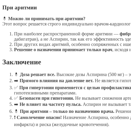
При аритмии
💊
Можно ли принимать при аритмии?
Этот вопрос решается строго индивидуально врачом-кардиолог
При наиболее распространенной форме аритмии —
фибр
дабигатран), а не Аспирин, так как его эффективность зд
При других видах аритмий, особенно сопряженных с ише
Решение о назначении принимает только врач
, исходя
Заключение
💊
Доза решает все.
Высокие дозы Аспирина (500 мг) – э
➡️
Прямого влияния на давление нет.
Не является гипо
✅
При гипертонии применяется с целью профилактик
гипотензивными препаратами.
✅
Безопасен при гипотонии.
Не вызывает снижения арте
➡️
Не влияет на частоту пульса.
Аспирин не вызывает та
💊
При аритмии – только по назначению врача.
Решение
❗
Самолечение опасно!
Назначение Аспирина, особенно д
инфаркта) и риска (желудочные кровотечения).