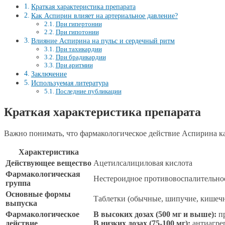
Краткая характеристика препарата
Как Аспирин влияет на артериальное давление?
При гипертонии
При гипотонии
Влияние Аспирина на пульс и сердечный ритм
При тахикардии
При брадикардии
При аритмии
Заключение
Используемая литература
Последние публикации
Краткая характеристика препарата
Важно понимать, что фармакологическое действие Аспирина к
Характеристика
Действующее вещество
Ацетилсалициловая кислота
Фармакологическая
Нестероидное противовоспалительное
группа
Основные формы
Таблетки (обычные, шипучие, кишечн
выпуска
Фармакологическое
В высоких дозах (500 мг и выше):
пр
действие
В низких дозах (75-100 мг):
антиагрег