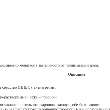
ардинально меняется в зависимости от принимаемой дозы.
Описание
 средство (НПВС), антиагрегант
о-растворимые), реже – порошки
отивовоспалительное, жаропонижающее, обезболивающее.
антное (препятствует склеиванию тромбоцитов и образованию т