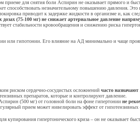
м приеме для снятия боли Аспирин не оказывает прямого и быст
ет способствовать незначительному повышению давления. Это п
окировка приводит к задержке жидкости в организме и, как сле
 дозах (75-100 мг) не снижает артериальное давление напрям
ствует стабильности кровообращения и снижению риска гипертон
нии или гипотонии. Его влияние на АД минимально и чаще проя
оким риском сердечно-сосудистых осложнений
часто назначают
тензивных препаратов, которые и контролируют давление.
пирин (500 мг) от головной боли на фоне гипертонии
не реко
егулярный прием может нивелировать эффект от гипотензивных 
для купирования гипертонического криза – он не оказывает быс