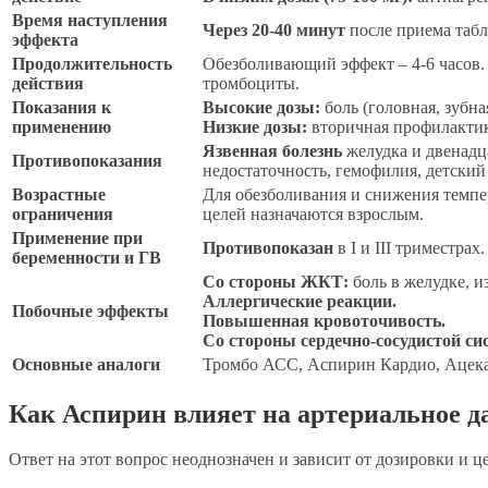
Время наступления
Через 20-40 минут
после приема таб
эффекта
Продолжительность
Обезболивающий эффект – 4-6 часов. 
действия
тромбоциты.
Показания к
Высокие дозы:
боль (головная, зубна
применению
Низкие дозы:
вторичная профилактика
Язвенная болезнь
желудка и двенадц
Противопоказания
недостаточность, гемофилия, детский 
Возрастные
Для обезболивания и снижения темп
ограничения
целей назначаются взрослым.
Применение при
Противопоказан
в I и III триместра
беременности и ГВ
Со стороны ЖКТ:
боль в желудке, и
Аллергические реакции.
Побочные эффекты
Повышенная кровоточивость.
Со стороны сердечно-сосудистой си
Основные аналоги
Тромбо АСС, Аспирин Кардио, Ацекар
Как Аспирин влияет на артериальное д
Ответ на этот вопрос неоднозначен и зависит от дозировки и ц