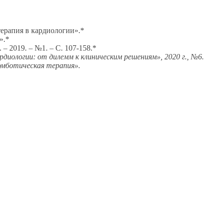
терапия в кардиологии».*
».*
 2019. – №1. – С. 107-158.*
иологии: от дилемм к клиническим решениям», 2020 г., №6.
ромботическая терапия».