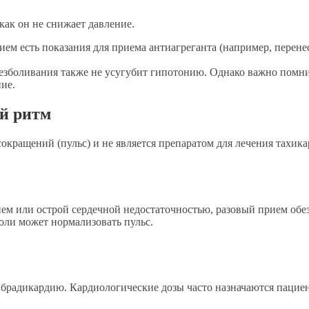
как он не снижает давление.
ием есть показания для приема антиагреганта (например, перене
зболивания также не усугубит гипотонию. Однако важно помнить
ние.
ый ритм
окращений (пульс) и не является препаратом для лечения тахик
нием или острой сердечной недостаточностью, разовый прием об
оли может нормализовать пульс.
ит брадикардию. Кардиологические дозы часто назначаются пац