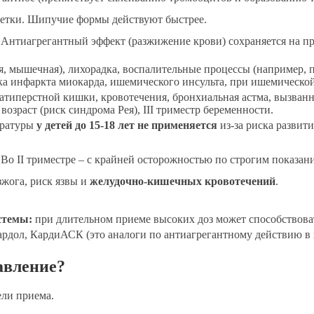
летки. Шипучие формы действуют быстрее.
Антиагрегантный эффект (разжижение крови) сохраняется на про
я, мышечная), лихорадка, воспалительные процессы (например, п
 инфаркта миокарда, ишемического инсульта, при ишемической 
атиперстной кишки, кровотечения, бронхиальная астма, вызван
возраст (риск синдрома Рея), III триместр беременности.
ературы
у детей до 15-18 лет не применяется
из-за риска развит
х. Во II триместре – с крайней осторожностью по строгим показан
зжога, риск язвы и
желудочно-кишечных кровотечений
.
стемы:
при длительном приеме высоких доз может способствова
дол, КардиАСК (это аналоги по антиагрегантному действию в н
авление?
ели приема.