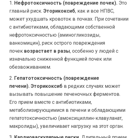
Нефротоксичность (повреждение почек).
Это
главный риск.
Эторикоксиб
, как и все НПВС,
может ухудшать кровоток в почках. При сочетании
с антибиотиками, обладающими собственной
нефротоксичностью (аминогликозиды,
ванкомицин), риск острого повреждения
почек
возрастает в разы
, особенно у людей с
изначально сниженной функцией почек или
обезвоживанием.
Гепатотоксичность (повреждение
печени).
Эторикоксиб
в редких случаях может
вызывать повышение печеночных ферментов.
Его прием вместе с антибиотиками,
метаболизирующимися в печени и обладающими
гепатотоксичностью (амоксициллин-клавуланат,
макролиды), увеличивает нагрузку на этот орган.
Кардиоваскулярные риски.
Длительный прием