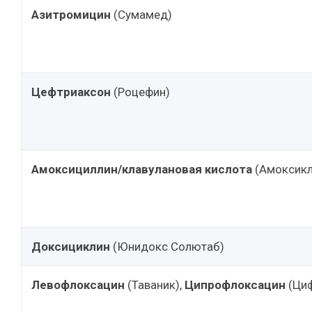
Азитромицин
(Сумамед)
Цефтриаксон
(Роцефин)
Амоксициллин/клавулановая кислота
(Амоксикл
Доксициклин
(Юнидокс Солютаб)
Левофлоксацин
(Таваник),
Ципрофлоксацин
(Циф