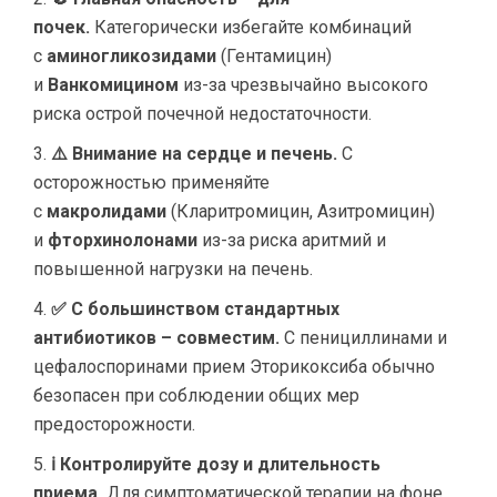
почек.
Категорически избегайте комбинаций
с
аминогликозидами
(Гентамицин)
и
Ванкомицином
из-за чрезвычайно высокого
риска острой почечной недостаточности.
⚠️ Внимание на сердце и печень.
С
осторожностью применяйте
с
макролидами
(Кларитромицин, Азитромицин)
и
фторхинолонами
из-за риска аритмий и
повышенной нагрузки на печень.
✅ С большинством стандартных
антибиотиков – совместим.
С пенициллинами и
цефалоспоринами прием Эторикоксиба обычно
безопасен при соблюдении общих мер
предосторожности.
ℹ Контролируйте дозу и длительность
приема.
Для симптоматической терапии на фоне