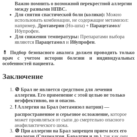
Важно помнить о возможной перекрестной аллергии
между разными НПВС.
Для снятия спастической боли (колики):
Можно
использовать комбинации, не содержащие метамизол:
например,
Дротаверин
(Но-шпа) +
Парацетамол
/
Ибупрофен.
Для снижения температуры:
Препаратами выбора
являются
Парацетамол
и
Ибупрофен
.
💊 Подбор безопасного аналога должен проводить только
врач с учетом истории болезни и индивидуальных
особенностей пациента.
Заключение
🚫 Брал не является средством для лечения
аллергии. Его применение с этой целью не только
неэффективно, но и опасно.
❗ Аллергия на Брал (метамизол натрия) —
распространенное и серьезное осложнение,
которое
может проявляться от сыпи до смертельно опасного
анафилактического шока.
🚫 При аллергии на Брал запрещен прием всех его
аналогов (Спазмалгон, Баралгин и др.),
так как они