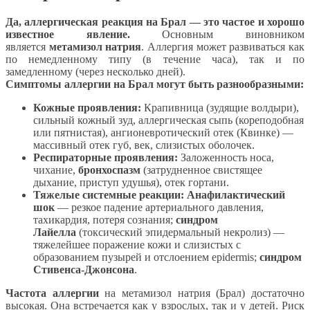
Да, аллергическая реакция на Брал — это частое и хорошо
известное явление.
Основным виновником
является
метамизол натрия
. Аллергия может развиваться как
по немедленному типу (в течение часа), так и по
замедленному (через несколько дней).
Симптомы аллергии на Брал могут быть разнообразными:
Кожные проявления:
Крапивница (зудящие волдыри),
сильный кожный зуд, аллергическая сыпь (кореподобная
или пятнистая), ангионевротический отек (Квинке) —
массивный отек губ, век, слизистых оболочек.
Респираторные проявления:
Заложенность носа,
чихание,
бронхоспазм
(затрудненное свистящее
дыхание, приступ удушья), отек гортани.
Тяжелые системные реакции:
Анафилактический
шок
— резкое падение артериального давления,
тахикардия, потеря сознания;
синдром
Лайелла
(токсический эпидермальный некролиз) —
тяжелейшее поражение кожи и слизистых с
образованием пузырей и отслоением epidermis;
синдром
Стивенса-Джонсона
.
Частота аллергии
на метамизол натрия (Брал) достаточно
высокая. Она встречается как у взрослых, так и у детей. Риск