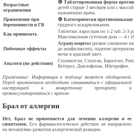
🚫 Таблетированная форма противо
Возрастные
детей старше 3 месяцев или с массо
ограничения
назначению врача.
Применение при
🚫 Категорически противопоказан
беременности и ГВ
грудного вскармливания.
Таблетки: взрослым по 1-2 таб. 2-3 р
Как принимать
Максимальная суточная доза — 4 г (8
Агранулоцитоз
(резкое снижение и
Побочные эффекты
до анафилаксии), падение артериал
мочи в красный цвет.
Спазмалгон, Спазган, Баралгин, Рев
Аналоги (по действию)
Кеторол, Диклофенак, Ибупрофен.
Примечание: Информация в таблице является обобщенной.
Перед применением необходимо ознакомиться с официальной
инструкцией к конкретному препарату и
проконсультироваться с врачом.
Брал от аллергии
Нет, Брал не применяется для лечения аллергии и ее
симптомов.
Его фармакологическое действие не направлено
на механизмы развития аллергической реакции.