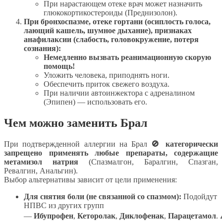
При нарастающем отеке врач может назначить
глюкокортикостероиды (Преднизолон).
При бронхоспазме, отеке гортани (осиплость голоса,
лающий кашель, шумное дыхание), признаках
анафилаксии (слабость, головокружение, потеря
сознания):
Немедленно вызвать реанимационную скорую
помощь!
Уложить человека, приподнять ноги.
Обеспечить приток свежего воздуха.
При наличии автоинжектора с адреналином
(Эпипен) — использовать его.
Чем можно заменить Брал
При подтвержденной аллергии на Брал
🚫 категорически
запрещено применять любые препараты, содержащие
метамизол натрия
(Спазмалгон, Баралгин, Спазган,
Ревалгин, Анальгин).
Выбор альтернативы зависит от цели применения:
Для снятия боли (не связанной со спазмом):
Подойдут
НПВС из других групп
—
Ибупрофен
,
Кеторолак
,
Диклофенак
,
Парацетамол
.