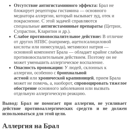
Отсутствие антигистаминного эффекта:
Брал не
блокирует рецепторы гистамина — основного
медиатора аллергии, который вызывает зуд, отек и
покраснение. С этой задачей справляются
специальные
антигистаминные препараты
(Цетрин,
Супрастин, Кларитин и др.).
Слабое противовоспалительное действие:
В отличие
от других НПВС (например, ацетилсалициловой
кислоты или нимесулида), метамизол натрия —
основной компонент Брала — обладает крайне слабым
противовоспалительным действием. Поэтому он не
может уменьшить аллергическое воспаление.
Опасность провокации:
У людей, склонных к
аллергии, особенно с
бронхиальной
астмой
или
хронической крапивницей
, прием Брала
может не помочь, а, наоборот,
спровоцировать тяжелое
обострение
основного заболевания или вызвать
отдельную аллергическую реакцию.
Вывод: Брал не помогает при аллергии, не усиливает
действие противоаллергических средств и не должен
использоваться для этой цели.
Аллергия на Брал