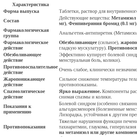
Характеристика
Форма выпуска
Таблетки, раствор для внутривенно
Действующие вещества:
Метамизол 
Состав
мг)
,
Фенпивериния бромид (0.1 мг)
Фармакологическая
Анальгетик-антипиретик (Метамизо
группа
Фармакологическое
Обезболивающее
(сильное),
жароп
действие
гладкую мускулатуру).
Противовосп
Обезболивающее
Эффективно купирует болевой синдр
действие
менструальная боль, колики).
Противовоспалительное
Очень слабое, клинически незначим
действие
Жаропонижающее
Сильное снижение температуры тела
действие
противопоказаны.
Спазмолитическое
Ярко выраженное.
Компоненты расс
действие
снимая спазмы и колики.
Болевой синдром (особенно связанны
Показания к
альгодисменорея (болезненные менс
применению
Лихорадка, устойчивая к другим пре
Тяжелые нарушения функции печени/
Противопоказания
тахиаритмии, глаукома, гиперплазия
на метамизол или другие компоне