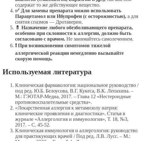
содержат то же действующее вещество.
✅ Для замены препарата можно использовать
Парацетамол или Ибупрофен (с осторожностью),
а для
снятия спазмов — Дротаверин.
💊 Назначение любого обезболивающего препарата,
особенно при склонности к аллергии, должно быть
согласовано с врачом.
Не занимайтесь самолечением.
❗ При возникновении симптомов тяжелой
аллергической реакции немедленно вызывайте
скорую помощь.
Используемая литература
Клиническая фармакология: национальное руководство /
под ред. Ю.Б. Белоусова, В.Г. Кукеса, В.К. Лепахина. –
М.: ГЭОТАР-Медиа, 2017. – Глава 12 «Нестероидные
противовоспалительные средства».
«Лекарственная аллергия к метамизолу натрия:
клинические проявления и диагностика». Статья в
журнале «Аллергология и иммунология», Т. 18, №3,
2017. – С. 45-52.
Клиническая иммунология и аллергология: руководство
для практикующих врачей / Под ред. Л.В. Лусс. – М.: