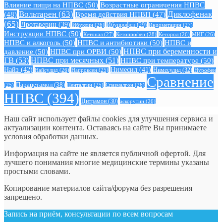
Влияние пищи на НПВС
(50)
Возрастные ограничения НПВС
Вольтарен
(63)
Диклофенак
(48)
Время действия НПВП
(47)
(65)
Дротаверин
(39)
Ибуклин
(26)
Ибупрофен
(29)
Индометацин
(27)
Инструкции НПВС
(50)
Кетонал
(27)
Кетопрофен
(28)
Кеторол
(26)
МИГ
(26)
НПВС и алкоголь
(50)
НПВС и антибиотики
(50)
НПВС и
давление
(50)
НПВС при ОРВИ
(50)
НПВС при беременности и
ГВ
(53)
НПВС при месячных
(51)
НПВС при температуре
(50)
Найз
(42)
Нимесил
(41)
Нимесулид
(32)
Найсулид
(26)
Напроксен
(25)
Нурофен
Сравнение
Парацетамол
(38)
Спазмалгон
(26)
(25)
Пенталгин
(25)
НПВС
(394)
Цитрамон
(30)
аскорутин
(26)
Наш сайт использует файлы cookies для улучшения сервиса и
актуализации контента. Оставаясь на сайте Вы принимаете
условия обработки данных.
Информация на сайте не является публичной офертой. Для
лучшего понимания многие медицинские термины указаны
простыми словами.
Копирование материалов сайта/форума без разрешения
запрещено.
Запись на приём, консультации по всем вопросам