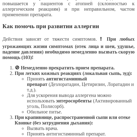
повышается у пациентов с атопией (склонностью к
аллергическим реакциям) и при неправильном, частом
применении препарата.
Как помочь при развитии аллергии
Действия зависят от тяжести симптомов.
❗ При любых
угрожающих жизни симптомах (отек лица и шеи, удушье,
падение давления) необходимо немедленно вызвать скорую
помощь (103)!
🚫 Немедленно прекратить прием препарата.
При легких кожных реакциях (локальная сыпь, зуд):
Принять
антигистаминный
препарат
(Дезлоратадин, Цетиризин, Лоратадин и
т.д.).
Для ускорения вывода аллергена можно
использовать
энтеросорбенты
(Активированный
уголь, Полисорб).
Обильное питье.
При крапивнице, распространенной сыпи или отеке
Квинке (без затруднения дыхания):
Вызвать врача.
Принять антигистаминный препарат.