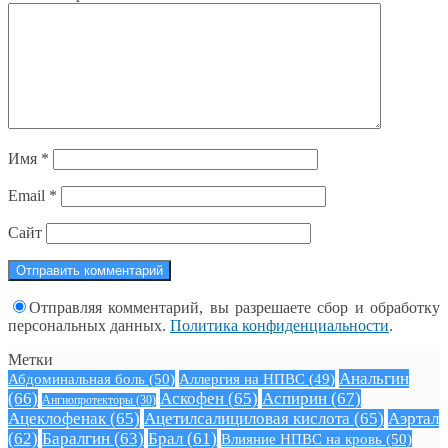
Имя
*
Email
*
Сайт
Отправляя комментарий, вы разрешаете сбор и обработку
персональных данных.
Политика конфиденциальности
.
Метки
Анальгин
Абдоминальная боль
(50)
Аллергия на НПВС
(49)
(66)
Аскофен
(65)
Аспирин
(67)
Ангиопротекторы
(30)
Ацеклофенак
(65)
Ацетилсалициловая кислота
(65)
Аэртал
(62)
Баралгин
(63)
Брал
(61)
Влияние НПВС на кровь
(50)