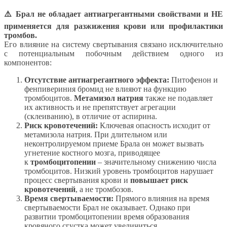
⚠️ Брал не обладает антиагрегантными свойствами и НЕ
применяется для разжижения крови или профилактики
тромбов.
Его влияние на систему свертывания связано исключительно
с потенциальным побочным действием одного из
компонентов:
Отсутствие антиагрегантного эффекта:
Питофенон и
фенпивериния бромид не влияют на функцию
тромбоцитов.
Метамизол натрия
также не подавляет
их активность и не препятствует агрегации
(склеиванию), в отличие от аспирина.
Риск кровотечений:
Ключевая опасность исходит от
метамизола натрия. При длительном или
неконтролируемом приеме Брала он может вызвать
угнетение костного мозга, приводящее
к
тромбоцитопении
– значительному снижению числа
тромбоцитов. Низкий уровень тромбоцитов нарушает
процесс свертывания крови и
повышает риск
кровотечений
, а не тромбозов.
Время свертываемости:
Прямого влияния на время
свертываемости Брал не оказывает. Однако при
развитии тромбоцитопении время образования
кровяного сгустка может увеличиться.