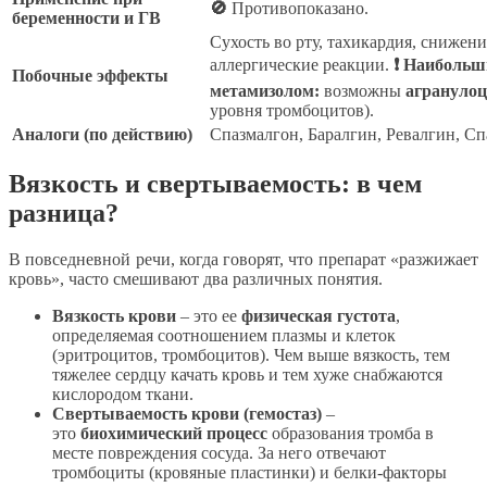
🚫
Противопоказано.
беременности и ГВ
Сухость во рту, тахикардия, снижени
аллергические реакции.
❗ Наибольш
Побочные эффекты
метамизолом:
возможны
агранулоц
уровня тромбоцитов).
Аналоги (по действию)
Спазмалгон, Баралгин, Ревалгин, Сп
Вязкость и свертываемость: в чем
разница?
В повседневной речи, когда говорят, что препарат «разжижает
кровь», часто смешивают два различных понятия.
Вязкость крови
– это ее
физическая густота
,
определяемая соотношением плазмы и клеток
(эритроцитов, тромбоцитов). Чем выше вязкость, тем
тяжелее сердцу качать кровь и тем хуже снабжаются
кислородом ткани.
Свертываемость крови (гемостаз)
–
это
биохимический процесс
образования тромба в
месте повреждения сосуда. За него отвечают
тромбоциты (кровяные пластинки) и белки-факторы