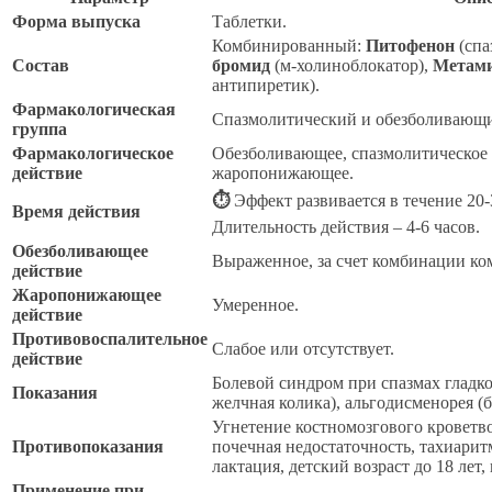
Форма выпуска
Таблетки.
Комбинированный:
Питофенон
(спа
Состав
бромид
(м-холиноблокатор),
Метами
антипиретик).
Фармакологическая
Спазмолитический и обезболивающи
группа
Фармакологическое
Обезболивающее, спазмолитическое (
действие
жаропонижающее.
⏱
Эффект развивается в течение 20-
Время действия
Длительность действия – 4-6 часов.
Обезболивающее
Выраженное, за счет комбинации ко
действие
Жаропонижающее
Умеренное.
действие
Противовоспалительное
Слабое или отсутствует.
действие
Болевой синдром при спазмах гладко
Показания
желчная колика), альгодисменорея (
Угнетение костномозгового кроветво
Противопоказания
почечная недостаточность, тахиарит
лактация, детский возраст до 18 лет
Применение при