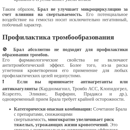
Таким образом,
Брал не улучшает микроциркуляцию за
счет влияния на свертываемость.
Его потенциальное
воздействие на гемостаз носит исключительно негативный,
побочный характер.
Профилактика тромбообразования
🚫 Брал абсолютно не подходит для профилактики
образования тромбов.
Его фармакологические свойства не включают
антитромботический эффект. Более того, из-за риска
угнетения кроветворения его применение для любых
профилактических целей недопустимо.
❗ Если вы принимаете антиагреганты или
антикоагулянты
(Кардиомагнил, Тромбо АСС, Клопидогрел,
Ксарелто, Эликвис, Варфарин, Прадакса и др.),
одновременный прием Брала требует крайней осторожности.
Категорически опасная комбинация:
Сочетание Брала
с препаратами, снижающими
свертываемость,
многократно увеличивает риск
тяжелых, угрожающих жизни кровотечений
. Это
связано с потенциальным суммирующим эффектом: