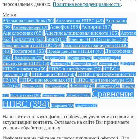
персональных данных.
Политика конфиденциальности
.
Метки
Анальгин
Абдоминальная боль
(50)
Аллергия на НПВС
(49)
(66)
Аскофен
(65)
Аспирин
(67)
Ангиопротекторы
(30)
Ацеклофенак
(65)
Ацетилсалициловая кислота
(65)
Аэртал
(62)
Баралгин
(63)
Брал
(61)
Влияние НПВС на кровь
(50)
Влияние пищи на НПВС
(50)
Возрастные ограничения НПВС
Вольтарен
(63)
Диклофенак
(48)
Время действия НПВП
(47)
(65)
Дротаверин
(39)
Ибуклин
(26)
Ибупрофен
(29)
Индометацин
(27)
Инструкции НПВС
(50)
Кетонал
(27)
Кетопрофен
(28)
Кеторол
(26)
МИГ
(26)
НПВС и алкоголь
(50)
НПВС и антибиотики
(50)
НПВС и
давление
(50)
НПВС при ОРВИ
(50)
НПВС при беременности и
ГВ
(53)
НПВС при месячных
(51)
НПВС при температуре
(50)
Найз
(42)
Нимесил
(41)
Нимесулид
(32)
Найсулид
(26)
Напроксен
(25)
Нурофен
Сравнение
Парацетамол
(38)
Спазмалгон
(26)
(25)
Пенталгин
(25)
НПВС
(394)
Цитрамон
(30)
аскорутин
(26)
Наш сайт использует файлы cookies для улучшения сервиса и
актуализации контента. Оставаясь на сайте Вы принимаете
условия обработки данных.
Информация на сайте не является публичной офертой. Для