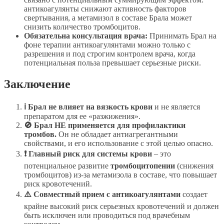
антикоагулянты снижают активность факторов
свертывания, а метамизол в составе Брала может
снизить количество тромбоцитов.
Обязательна консультация врача:
Принимать Брал на
фоне терапии антикоагулянтами можно только с
разрешения и под строгим контролем врача, когда
потенциальная польза превышает серьезные риски.
Заключение
ℹ️ Брал не влияет на вязкость крови
и не является
препаратом для ее «разжижения».
🚫 Брал НЕ применяется для профилактики
тромбов.
Он не обладает антиагрегантными
свойствами, и его использование с этой целью опасно.
❗ Главный риск для системы крови
– это
потенциальное развитие
тромбоцитопении
(снижения
тромбоцитов) из-за метамизола в составе, что повышает
риск кровотечений.
⚠️ Совместный прием с антикоагулянтами
создает
крайне высокий риск серьезных кровотечений и должен
быть исключен или проводиться под врачебным