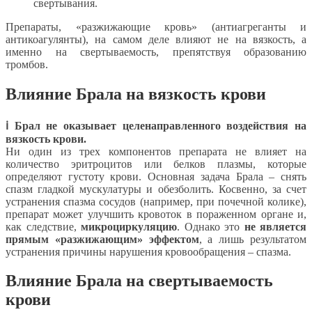
свертывания.
Препараты, «разжижающие кровь» (антиагреганты и
антикоагулянты), на самом деле влияют не на вязкость, а
именно на свертываемость, препятствуя образованию
тромбов.
Влияние Брала на вязкость крови
ℹ️ Брал не оказывает целенаправленного воздействия на
вязкость крови.
Ни один из трех компонентов препарата не влияет на
количество эритроцитов или белков плазмы, которые
определяют густоту крови. Основная задача Брала – снять
спазм гладкой мускулатуры и обезболить. Косвенно, за счет
устранения спазма сосудов (например, при почечной колике),
препарат может улучшить кровоток в пораженном органе и,
как следствие,
микроциркуляцию
. Однако это
не является
прямым «разжижающим» эффектом
, а лишь результатом
устранения причины нарушения кровообращения – спазма.
Влияние Брала на свертываемость
крови