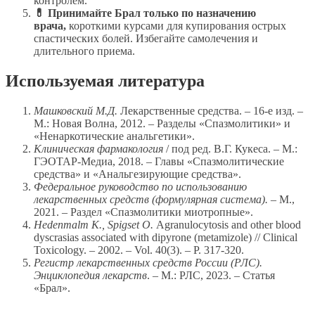
контролем.
💊 Принимайте Брал только по назначению
врача,
короткими курсами для купирования острых
спастических болей. Избегайте самолечения и
длительного приема.
Используемая литература
Машковский М.Д.
Лекарственные средства. – 16-е изд. –
М.: Новая Волна, 2012. – Разделы «Спазмолитики» и
«Ненаркотические анальгетики».
Клиническая фармакология
/ под ред. В.Г. Кукеса. – М.:
ГЭОТАР-Медиа, 2018. – Главы «Спазмолитические
средства» и «Анальгезирующие средства».
Федеральное руководство по использованию
лекарственных средств (формулярная система).
– М.,
2021. – Раздел «Спазмолитики миотропные».
Hedenmalm K., Spigset O.
Agranulocytosis and other blood
dyscrasias associated with dipyrone (metamizole) // Clinical
Toxicology. – 2002. – Vol. 40(3). – P. 317-320.
Регистр лекарственных средств России (РЛС).
Энциклопедия лекарств
. – М.: РЛС, 2023. – Статья
«Брал».