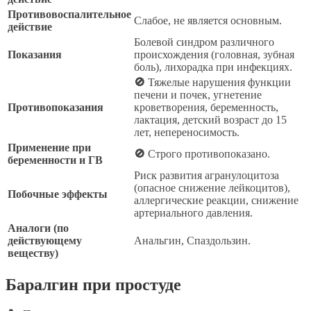
Противовоспалительное
Слабое, не является основным.
действие
Болевой синдром различного
Показания
происхождения (головная, зубная
боль), лихорадка при инфекциях.
🚫
Тяжелые нарушения функции
печени и почек, угнетение
Противопоказания
кроветворения, беременность,
лактация, детский возраст до 15
лет, непереносимость.
Применение при
🚫
Строго противопоказано.
беременности и ГВ
Риск развития агранулоцитоза
(опасное снижение лейкоцитов),
Побочные эффекты
аллергические реакции, снижение
артериального давления.
Аналоги (по
действующему
Анальгин, Спаздользин.
веществу)
Баралгин при простуде