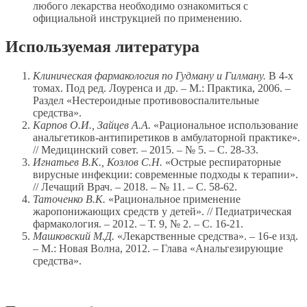
любого лекарства необходимо ознакомиться с
официальной инструкцией по применению.
Используемая литература
Клиническая фармакология по Гудману и Гилману.
В 4-х
томах. Под ред. Лоуренса и др. – М.: Практика, 2006. –
Раздел «Нестероидные противовоспалительные
средства».
Карпов О.И., Зайцев А.А.
«Рациональное использование
анальгетиков-антипиретиков в амбулаторной практике».
// Медицинский совет. – 2015. – № 5. – С. 28-33.
Игнатьев В.К., Козлов С.Н.
«Острые респираторные
вирусные инфекции: современные подходы к терапии».
// Лечащий Врач. – 2018. – № 11. – С. 58-62.
Таточенко В.К.
«Рациональное применение
жаропонижающих средств у детей». // Педиатрическая
фармакология. – 2012. – Т. 9, № 2. – С. 16-21.
Машковский М.Д.
«Лекарственные средства». – 16-е изд.
– М.: Новая Волна, 2012. – Глава «Анальгезирующие
средства».