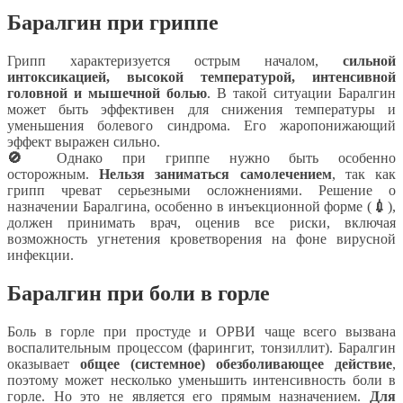
Баралгин при гриппе
Грипп характеризуется острым началом,
сильной
интоксикацией, высокой температурой, интенсивной
головной и мышечной болью
. В такой ситуации Баралгин
может быть эффективен для снижения температуры и
уменьшения болевого синдрома. Его жаропонижающий
эффект выражен сильно.
🚫
Однако при гриппе нужно быть особенно
осторожным.
Нельзя заниматься самолечением
, так как
грипп чреват серьезными осложнениями. Решение о
назначении Баралгина, особенно в инъекционной форме (
💉
),
должен принимать врач, оценив все риски, включая
возможность угнетения кроветворения на фоне вирусной
инфекции.
Баралгин при боли в горле
Боль в горле при простуде и ОРВИ чаще всего вызвана
воспалительным процессом (фарингит, тонзиллит). Баралгин
оказывает
общее (системное) обезболивающее действие
,
поэтому может несколько уменьшить интенсивность боли в
горле. Но это не является его прямым назначением.
Для