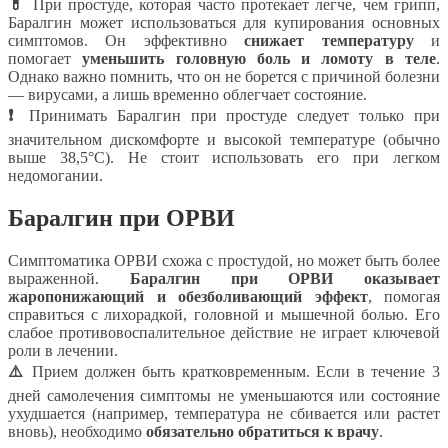
💊
При простуде, которая часто протекает легче, чем грипп,
Баралгин может использоваться для купирования основных
симптомов. Он эффективно
снижает температуру
и
помогает
уменьшить головную боль и ломоту в теле
.
Однако важно помнить, что он не борется с причиной болезни
— вирусами, а лишь временно облегчает состояние.
❗
Принимать Баралгин при простуде следует только при
значительном дискомфорте и высокой температуре (обычно
выше 38,5°C). Не стоит использовать его при легком
недомогании.
Баралгин при ОРВИ
Симптоматика ОРВИ схожа с простудой, но может быть более
выраженной.
Баралгин при ОРВИ оказывает
жаропонижающий и обезболивающий эффект
, помогая
справиться с лихорадкой, головной и мышечной болью. Его
слабое противовоспалительное действие не играет ключевой
роли в лечении.
⚠️
Прием должен быть кратковременным. Если в течение 3
дней самолечения симптомы не уменьшаются или состояние
ухудшается (например, температура не сбивается или растет
вновь), необходимо
обязательно обратиться к врачу
.