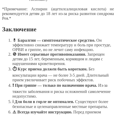
*Примечание: Аспирин (ацетилсалициловая кислота) не
рекомендуется детям до 18 лет из-за риска развития синдрома
Рея.*
Заключение
💊
Баралгин — симптоматическое средство.
Он
эффективно снижает температуру и боль при простуде,
ОРВИ и гриппе, но не лечит саму инфекцию.
🚫
Имеет серьезные противопоказания.
Запрещен
детям до 15 лет, беременным, кормящим и людям с
нарушениями кроветворения.
⏱
Курс приема должен быть коротким.
Без
консультации врача — не более 3-5 дней. Длительный
прием увеличивает риск побочных эффектов.
❗
При гриппе — только по назначению врача.
Из-за
тяжести заболевания и риска осложнений самолечение
недопустимо.
ℹ
Для боли в горле не оптимален.
Существуют более
безопасные и целенаправленные местные препараты.
⚠️
Всегда изучайте инструкцию.
Перед приемом