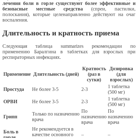
лечения боли в горле существуют более эффективные и
безопасные местные средства
(спреи, пастилки,
полоскания), которые целенаправленно действуют на очаг
воспаления.
Длительность и кратность приема
Следующая таблица summarizes рекомендации по
применению Баралгина в таблетках для взрослых при
респираторных инфекциях.
Кратность
Дозировка
Применение
Длительность (дней)
(раз в
(для
сутки)
взрослых)
1 таблетка
Простуда
Не более 3-5
2-3
(500 мг)
1 таблетка
ОРВИ
Не более 3-5
2-3
(500 мг)
По
По
Только по назначению
Грипп
назначению
назначению
врача
врача
врача
Не рекомендуется в
Боль в
качестве основного
–
–
горле