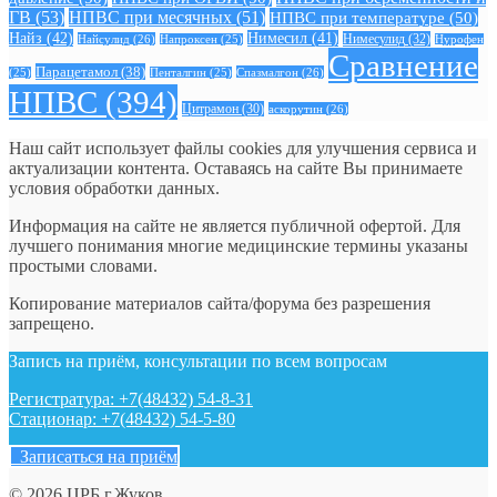
ГВ
(53)
НПВС при месячных
(51)
НПВС при температуре
(50)
Найз
(42)
Нимесил
(41)
Нимесулид
(32)
Найсулид
(26)
Напроксен
(25)
Нурофен
Сравнение
Парацетамол
(38)
Спазмалгон
(26)
(25)
Пенталгин
(25)
НПВС
(394)
Цитрамон
(30)
аскорутин
(26)
Наш сайт использует файлы cookies для улучшения сервиса и
актуализации контента. Оставаясь на сайте Вы принимаете
условия обработки данных.
Информация на сайте не является публичной офертой. Для
лучшего понимания многие медицинские термины указаны
простыми словами.
Копирование материалов сайта/форума без разрешения
запрещено.
Запись на приём, консультации по всем вопросам
Регистратура: +7(48432) 54-8-31
Стационар: +7(48432) 54-5-80
Записаться на приём
© 2026 ЦРБ г.Жуков