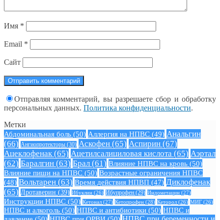
Имя
*
Email
*
Сайт
Отправляя комментарий, вы разрешаете сбор и обработку
персональных данных.
Политика конфиденциальности
.
Метки
Анальгин
Абдоминальная боль
(50)
Аллергия на НПВС
(49)
(66)
Аскофен
(65)
Аспирин
(67)
Ангиопротекторы
(30)
Ацеклофенак
(65)
Ацетилсалициловая кислота
(65)
Аэртал
(62)
Баралгин
(63)
Брал
(61)
Влияние НПВС на кровь
(50)
Влияние пищи на НПВС
(50)
Возрастные ограничения НПВС
Вольтарен
(63)
Диклофенак
(48)
Время действия НПВП
(47)
(65)
Дротаверин
(39)
Ибуклин
(26)
Ибупрофен
(29)
Индометацин
(27)
Инструкции НПВС
(50)
Кетонал
(27)
Кетопрофен
(28)
Кеторол
(26)
МИГ
(26)
НПВС и алкоголь
(50)
НПВС и антибиотики
(50)
НПВС и
давление
(50)
НПВС при ОРВИ
(50)
НПВС при беременности и