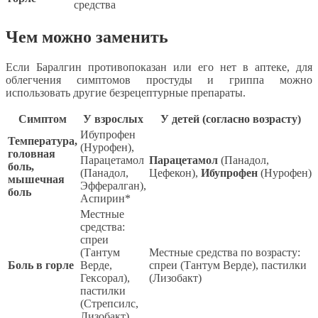
средства
Чем можно заменить
Если Баралгин противопоказан или его нет в аптеке, для
облегчения симптомов простуды и гриппа можно
использовать другие безрецептурные препараты.
Симптом
У взрослых
У детей (согласно возрасту)
Ибупрофен
Температура,
(Нурофен),
головная
Парацетамол
Парацетамол
(Панадол,
боль,
(Панадол,
Цефекон),
Ибупрофен
(Нурофен)
мышечная
Эффералган),
боль
Аспирин*
Местные
средства:
спреи
(Тантум
Местные средства по возрасту:
Боль в горле
Верде,
спреи (Тантум Верде), пастилки
Гексорал),
(Лизобакт)
пастилки
(Стрепсилс,
Лизобакт)