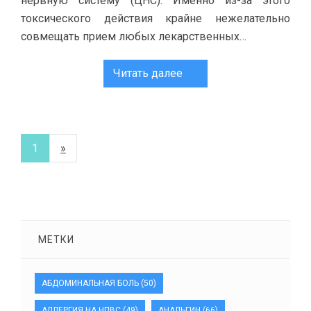
нервную систему (ЦНС). Именно из-за этого
токсического действия крайне нежелательно
совмещать прием любых лекарственных…
Читать далее
1
»
МЕТКИ
АБДОМИНАЛЬНАЯ БОЛЬ
(50)
АЛЛЕРГИЯ НА НПВС
(49)
АНАЛЬГИН
(66)