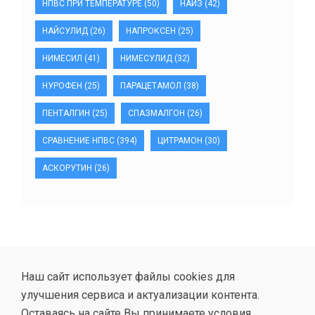
НПВС ПРИ ТЕМПЕРАТУРЕ
(50)
НАЙЗ
(42)
НАЙСУЛИД
(26)
НАПРОКСЕН
(25)
НИМЕСИЛ
(41)
НИМЕСУЛИД
(32)
НУРОФЕН
(25)
ПАРАЦЕТАМОЛ
(38)
ПЕНТАЛГИН
(25)
СПАЗМАЛГОН
(26)
СРАВНЕНИЕ НПВС
(394)
ЦИТРАМОН
(30)
АСКОРУТИН
(26)
Наш сайт использует файлы cookies для
улучшения сервиса и актуализации контента.
Оставаясь на сайте Вы принимаете условия