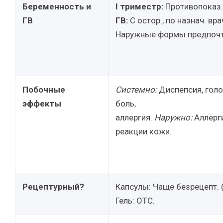
Беременность и
I триместр:
Противопоказ
ГВ
ГВ:
С остор., по назнач. вра
Наружные формы предпочт
Побочные
Системно:
Диспепсия, гол
эффекты
боль,
аллергия.
Наружно:
Аллерг
реакции кожи.
Рецептурный?
Капсулы: Чаще безрецепт. 
Гель: OTC.