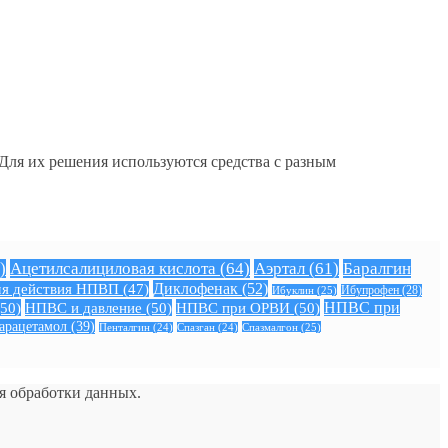
 Для их решения используются средства с разным
)
Ацетилсалициловая кислота
(64)
Аэртал
(61)
Баралгин
Диклофенак
(52)
я действия НПВП
(47)
Ибуклин
(25)
Ибупрофен
(28)
50)
НПВС и давление
(50)
НПВС при ОРВИ
(50)
НПВС при
арацетамол
(39)
Спазмалгон
(25)
Пенталгин
(24)
Спазган
(24)
ия обработки данных.