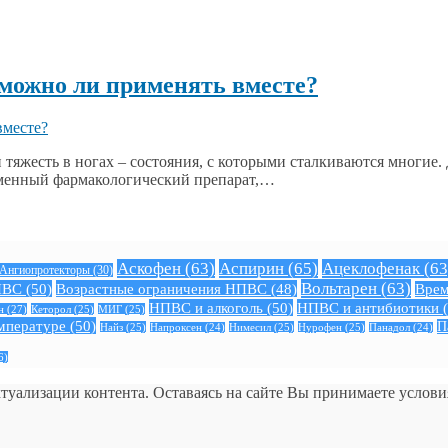
 можно ли применять вместе?
 тяжесть в ногах – состояния, с которыми сталкиваются многие.
еменный фармакологический препарат,…
Аскофен
(63)
Аспирин
(65)
Ацеклофенак
(63
Ангиопротекторы
(30)
Вольтарен
(63)
ПВС
(50)
Возрастные ограничения НПВС
(48)
Врем
НПВС и алкоголь
(50)
НПВС и антибиотики
(
н
(27)
Кеторол
(25)
МИГ
(25)
мпературе
(50)
П
Найз
(25)
Нимесил
(25)
Нурофен
(25)
Напроксен
(24)
Панадол
(24)
6)
ктуализации контента. Оставаясь на сайте Вы принимаете услов