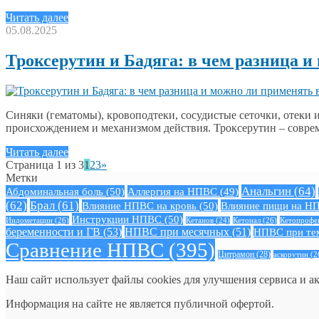
Читать далее
05.08.2025
Троксерутин и Бадяга: в чем разница и
Синяки (гематомы), кровоподтеки, сосудистые сеточки, отеки и
происхождением и механизмом действия. Троксерутин – совр
Читать далее
Страница 1 из 3
1
2
3
»
Метки
Анальгин
(64)
Абдоминальная боль
(50)
Аллергия на НПВС
(49)
(62)
Брал
(61)
Влияние НПВС на кровь
(50)
Влияние пищи на Н
Инструкции НПВС
(50)
Индометацин
(26)
Кетонал
(26)
Кетопрофе
Кетанов
(24)
беременности и ГВ
(53)
НПВС при месячных
(51)
НПВС при те
Сравнение НПВС
(395)
Цитрамон
(28)
аскорутин
(2
Наш сайт использует файлы cookies для улучшения сервиса и а
Информация на сайте не является публичной офертой.