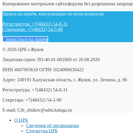
Копирование материалов сайта/форума без разрешения запреще
Запись на приём, консультации по всем вопросам
Регистратура: +7(48432) 54-8-31
Стационар: +7(48432) 54-5-80
Записаться на приём
© 2026 ЦРБ г.Жуков
Лицензия серии ЛО-40-01-001869 от 26.08.2020
ИНН 4007003618 ОГРН 1024000630422
Адрес: 249191 Калужская область, г. Жуков, ул. Ленина, д. 96
Регистратура: +7(48432) 54-8-31
Секретарь: +7(48432) 54-2-90
E-mail: Crb_zhukov@adm.kaluga.ru
О ЦРБ
Сведения об организации
Структура ЦРБ