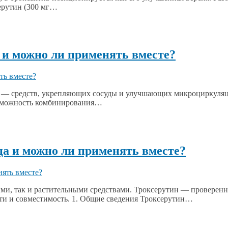
ерутин (300 мг…
а и можно ли применять вместе?
в — средств, укрепляющих сосуды и улучшающих микроциркуляци
возможность комбинирования…
ца и можно ли применять вместе?
ими, так и растительными средствами. Троксерутин — провере
сти и совместимость. 1. Общие сведения Троксерутин…