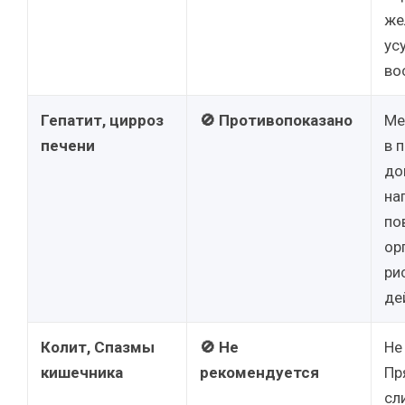
же
ус
во
Гепатит, цирроз
🚫 Противопоказано
Ме
печени
в 
до
на
по
ор
ри
де
Колит, Спазмы
🚫 Не
Не
кишечника
рекомендуется
Пр
сл