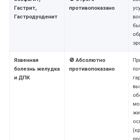
Гастрит,
противопоказано
ус
Гастродуоденит
во
бы
об
эр
Язвенная
🚫 Абсолютно
Пр
болезнь желудка
противопоказано
по
и ДПК
га
вы
об
мо
жи
ос
(к
пр