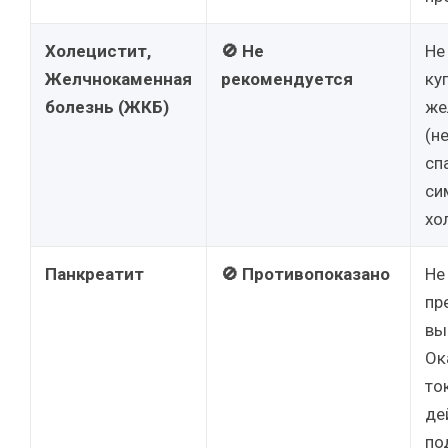
Холецистит,
🚫 Не
Не
Желчнокаменная
рекомендуется
ку
болезнь (ЖКБ)
же
(н
сп
си
хо
Панкреатит
🚫 Противопоказано
Не
пр
вы
Ок
то
де
по