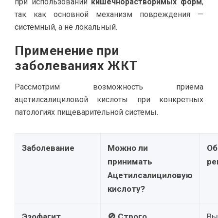
при использовании
кишечнорастворимых форм
,
так как основной механизм повреждения —
системный, а не локальный.
Применение при
заболеваниях ЖКТ
Рассмотрим возможность приема
ацетилсалициловой кислоты при конкретных
патологиях пищеварительной системы.
Заболевание
Можно ли
Об
принимать
ре
Ацетилсалициловую
кислоту?
Эзофагит,
🚫 Строго
Вы