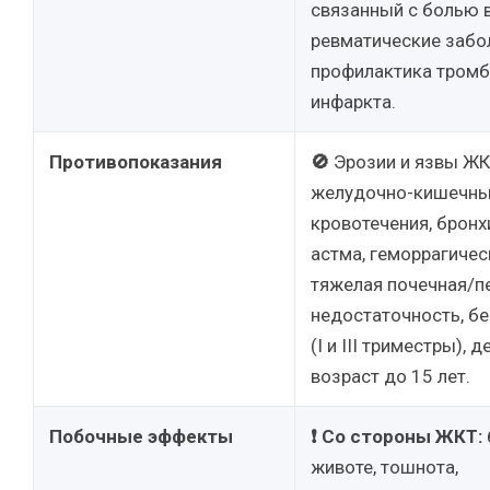
связанный с болью в
ревматические забо
профилактика тромб
инфаркта.
Противопоказания
🚫
Эрозии и язвы ЖК
желудочно-кишечн
кровотечения, бронх
астма, геморрагичес
тяжелая почечная/п
недостаточность, б
(I и III триместры), 
возраст до 15 лет.
Побочные эффекты
❗
Со стороны ЖКТ:
животе, тошнота,