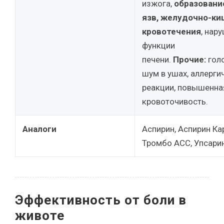
изжога,
образовани
язв, желудочно-к
кровотечения
, нар
функции
печени.
Прочие:
гол
шум в ушах, аллерги
реакции, повышенна
кровоточивость.
Аналоги
Аспирин, Аспирин Ка
Тромбо АСС, Упсарин
Эффективность от боли в
животе