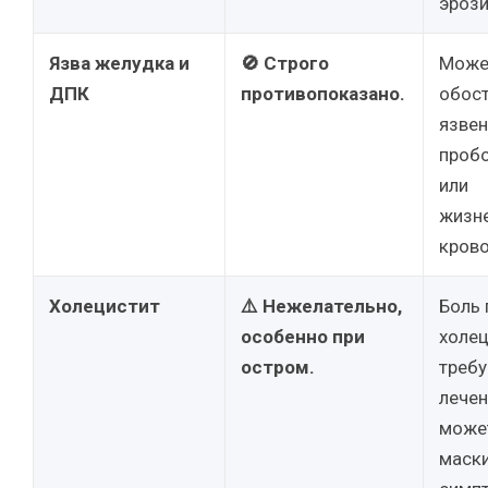
эрози
Язва желудка и
🚫 Строго
Може
ДПК
противопоказано.
обос
язвен
проб
или
жизн
крово
Холецистит
⚠️ Нежелательно,
Боль 
особенно при
холец
остром.
требу
лечен
може
маск