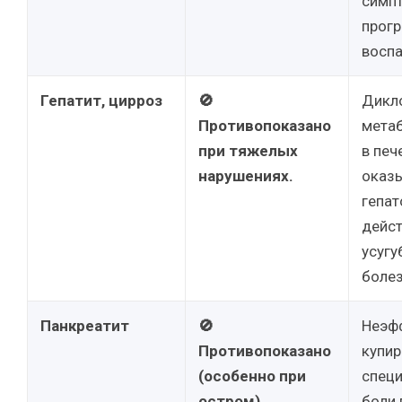
симп
прогр
воспа
Гепатит, цирроз
🚫
Дикл
Противопоказано
мета
при тяжелых
в печ
нарушениях.
оказы
гепат
дейст
усугу
болез
Панкреатит
🚫
Неэф
Противопоказано
купир
(особенно при
спец
остром).
боли 