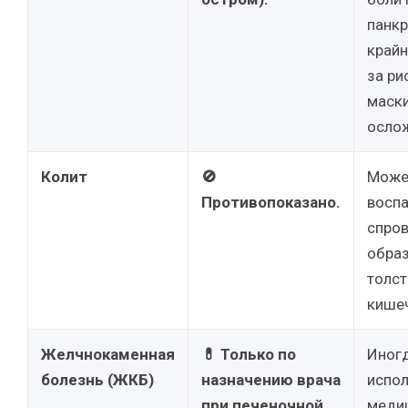
панкр
крайн
за ри
маск
осло
Колит
🚫
Может
Противопоказано.
воспа
спро
образ
толс
кишеч
Желчнокаменная
💊 Только по
Иног
болезнь (ЖКБ)
назначению врача
испол
при печеночной
меди