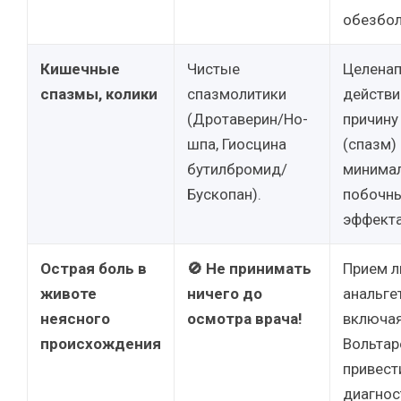
обезбол
Кишечные
Чистые
Целенап
спазмы, колики
спазмолитики
действи
(Дротаверин/Но-
причину
шпа, Гиосцина
(спазм) 
бутилбромид/
минима
Бускопан).
побочн
эффект
Острая боль в
🚫 Не принимать
Прием 
животе
ничего до
анальге
неясного
осмотра врача!
включа
происхождения
Вольтар
привест
диагнос