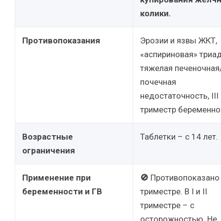
колики.
Противопоказания
Эрозии и язвы ЖКТ,
«аспириновая» триад
тяжелая печеночная
почечная
недостаточность, III
триместр беременно
Возрастные
Таблетки – с 14 лет.
ограничения
Применение при
🚫
Противопоказано в
беременности и ГВ
триместре. В I и II
триместре – с
осторожностью. Не