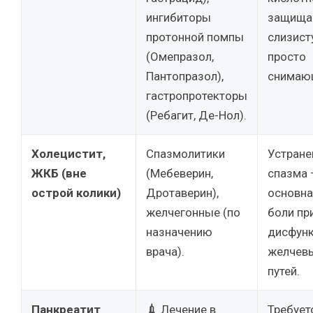
ингибиторы
защищ
протонной помпы
слизист
(Омепразол,
просто
Пантопразол),
снимаю
гастропротекторы
(Ребагит, Де-Нол).
Холецистит,
Спазмолитики
Устране
ЖКБ (вне
(Мебеверин,
спазма 
острой колики)
Дротаверин),
основна
желчегонные (по
боли пр
назначению
дисфун
врача).
желчев
путей.
Панкреатит
💉
Лечение в
Требует