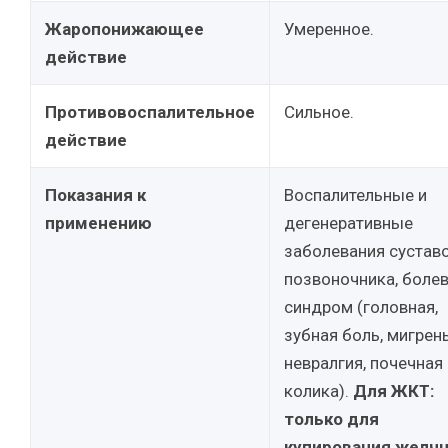
Жаропонижающее
Умеренное.
действие
Противовоспалительное
Сильное.
действие
Показания к
Воспалительные и
применению
дегенеративные
заболевания суставо
позвоночника, боле
синдром (головная,
зубная боль, мигрень
невралгия, почечная
колика).
Для ЖКТ:
только для
купирования желч