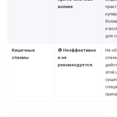
колике.
практ
купир
болев
и вос
для с
Кишечные
🚫 Неэффективно
Не об
спазмы
и не
спаз
рекомендуется.
дейст
этой 
суще
спец
препа