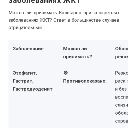
заболеваниях ЖКТ
Можно ли принимать Вольтарен при конкретных
заболеваниях ЖКТ? Ответ в большинстве случаев
отрицательный.
Заболевание
Можно ли
Обос
принимать?
реко
Эзофагит,
🚫
Резк
Гастрит,
Противопоказано.
риск
Гастродуоденит
и без
восп
слизи
оболо
спро