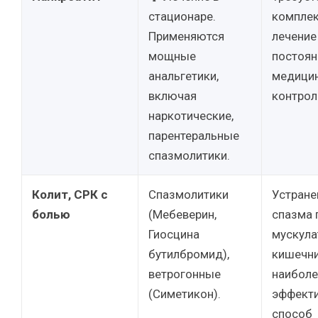
стационаре.
компле
Применяются
лечение
мощные
постоя
анальгетики,
медици
включая
контрол
наркотические,
парентеральные
спазмолитики.
Колит, СРК с
Спазмолитики
Устране
болью
(Мебеверин,
спазма 
Гиосцина
мускула
бутилбромид),
кишечни
ветрогонные
наиболе
(Симетикон).
эффект
способ