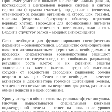
Принимает участие в большом количестве важных реакций,
протекающих в центральной нервной системе: в синтезе
серотонина («гормона счастья»), норадреналина (вещества,
отвечающего за реакции организма на стресс, шок, травмы),
миелина (вещества, образующего оболочку отростков
нервных клеток). Необходим для формирования пигмента
меланина. Меланин отвечает за цвет волос, кожи и глаз.
Входит в структуру белков – мощных антиоксидантов.
Селен необходим для функционирования сцецифических
ферментов – селенопротеинов. Большинство селенопротеинов
являются антиоксидантными ферментами, необходимыми в
процессах: сперматогенеза (селенопротеины защищают
развивающиеся сперматозоиды от свободных радикалов);
регуляции роста клеток и их развития; защиты
эндотелиальных клеток (клеток внутренней выстилки
сосудов) от воздействия свободных радикалов; обмена
веществ в мышцах. Селен также необходим в качестве
активатора и дезактиватора гормонов щитовидной железы,
что делает его незаменимым веществом для роста, развития и
обмена веществ в нашем организме.
Хром участвует в обмене глюкозы, усиливая эффект инсулина.
Инсулин вырабатывается специальными клетками
поджелудочной железы в ответ на повышение уровня