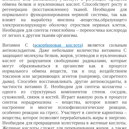
обмена белков и нуклеиновых кислот. Способствует росту и
регенерации (восстановлению) тканей. Необходим для
нормального функционирования нервной системы, так как
влияет на выработку миелина -вещества,образующего
электроизолирующую оболочку отростков нервных клеток.
Необходим для синтеза гемоглобина – переносчика кислорода
от легких к другим тканям организма.
Витамин С (
аскорбиновая кислота
) является сильным
антиоксидантом. Даже небольшие количества витамина С
защищают молекулы белков, жиров, углеводов и нуклеиновых
кислот от разрушения свободными радикалами, которые
могут образовываться в организме как в процессе
нормального обмена веществ, так и под воздействием
токсинов или загрязняющих агентов (например, сигаретного
дыма). Способен восстанавливать другие антиоксиданты, в
частности витамин Е. Необходим для синтеза коллагена –
одного из структурных компонентов стенок сосудов,
сухожилий, связок и костей. Играет важную роль в процессе
синтеза норадреналина – вещества, которое влияет на
настроение и многие психофизиологические реакции,
особенно реакции на стресс. Участвует в синтезе карнитина –
вещества, которое позволяет перерабатывать жиры в энергию.
Необходим для превращения холестерина в желчные кислоты.
Желчные кислоты служат для переваривания жиров, а также