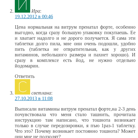
Ира
:
19.12.2012 в 00:46
Цена нормальная на витрум пренатал форте, особенно
выгодно, когда сразу большую упаковку покупаешь. Ее
и хватает надолго и не дорого получается. Я сама эти
таблетки долго пила, мне они очень подошли, удобно
пить (таблетка не отвратительная, как у других
витаминов, небольшого размера и пахнет хорошо). И
сразу в комплексе есть йод, не нужно отдельно
йодомарин.
Ответить
светлана
:
27.10.2013 в 11:08
Выписали витамины витрум пренатал форте,на 2-3 день
почувствовала что меня стало ташнить, прочитала
инструкцию там написано, что тошнота возникает
только в случае передозировки, я пъю 1раз-1 таблетку.
Что это? Почему возникает постоянно тошнота? Может
они мне не подходят?