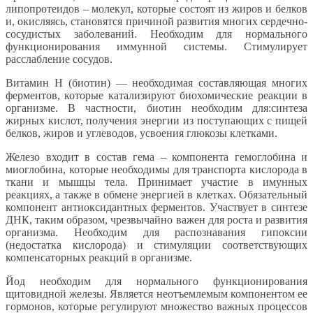
липопротеидов – молекул, которые состоят из жиров и белков
и, окисляясь, становятся причиной развития многих сердечно-
сосудистых заболеваний. Необходим для нормального
функционирования иммунной системы. Стимулирует
расслабление сосудов.
Витамин Н (биотин) — необходимая составляющая многих
ферментов, которые катализируют биохомические реакции в
организме. В частности, биотин необходим для:синтеза
жирных кислот, получения энергии из поступающих с пищей
белков, жиров и углеводов, усвоения глюкозы клетками.
Железо входит в состав гема – компонента гемоглобина и
миоглобина, которые необходимы для транспорта кислорода в
ткани и мышцы тела. Принимает участие в имунных
реакциях, а также в обмене энергией в клетках. Обязательный
компонент антиоксидантных ферментов. Участвует в синтезе
ДНК, таким образом, чрезвычайно важен для роста и развития
организма. Необходим для распознавания гипоксии
(недостатка кислорода) и стимуляции соответствующих
компенсаторных реакций в организме.
Йод необходим для нормального функционирования
щитовидной железы. Является неотъемлемым компонентом ее
гормонов, которые регулируют множество важных процессов