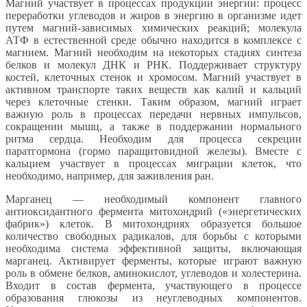
Магний участвует в процессах продукции энергии: процесс
переработки углеводов и жиров в энергию в организме идет
путем магний-зависимых химических реакций; молекула
АТФ в естественной среде обычно находится в комплексе с
магнием. Магний необходим на некоторых стадиях синтеза
белков и молекул ДНК и РНК. Поддерживает структуру
костей, клеточных стенок и хромосом. Магний участвует в
активном транспорте таких веществ как калий и кальций
через клеточные стенки. Таким образом, магний играет
важную роль в процессах передачи нервных импульсов,
сокращении мышц, а также в поддержании нормального
ритма сердца. Необходим для процесса секреции
паратгормона (гормо паращитовидной железы). Вместе с
кальцием участвует в процессах миграции клеток, что
необходимо, например, для заживления ран.
Марганец — необходимый компонент главного
антиоксидантного фермента митохондрий («энергетических
фабрик») клеток. В митохондриях образуется большое
количество свободных радикалов, для борьбы с которыми
необходима система эффективной защиты, включающая
марганец. Активирует ферменты, которые играют важную
роль в обмене белков, аминокислот, углеводов и холестерина.
Входит в состав фермента, участвующего в процессе
образования глюкозы из неуглеводных компонентов.