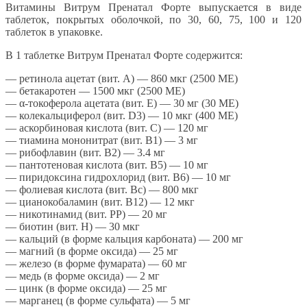
Витамины Витрум Пренатал Форте выпускается в виде
таблеток, покрытых оболочкой, по 30, 60, 75, 100 и 120
таблеток в упаковке.
В 1 таблетке Витрум Пренатал Форте содержится:
— ретинола ацетат (вит. А) — 860 мкг (2500 МЕ)
— бетакаротен — 1500 мкг (2500 МЕ)
— α-токоферола ацетата (вит. Е) — 30 мг (30 МЕ)
— колекальциферол (вит. D3) — 10 мкг (400 МЕ)
— аскорбиновая кислота (вит. С) — 120 мг
— тиамина мононитрат (вит. B1) — 3 мг
— рибофлавин (вит. B2) — 3.4 мг
— пантотеновая кислота (вит. В5) — 10 мг
— пиридоксина гидрохлорид (вит. В6) — 10 мг
— фолиевая кислота (вит. Bc) — 800 мкг
— цианокобаламин (вит. B12) — 12 мкг
— никотинамид (вит. PP) — 20 мг
— биотин (вит. Н) — 30 мкг
— кальций (в форме кальция карбоната) — 200 мг
— магний (в форме оксида) — 25 мг
— железо (в форме фумарата) — 60 мг
— медь (в форме оксида) — 2 мг
— цинк (в форме оксида) — 25 мг
— марганец (в форме сульфата) — 5 мг