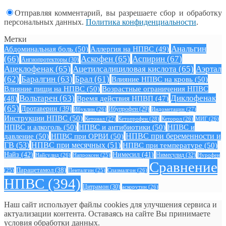
Отправляя комментарий, вы разрешаете сбор и обработку
персональных данных.
Политика конфиденциальности
.
Метки
Анальгин
Абдоминальная боль
(50)
Аллергия на НПВС
(49)
(66)
Аскофен
(65)
Аспирин
(67)
Ангиопротекторы
(30)
Ацеклофенак
(65)
Ацетилсалициловая кислота
(65)
Аэртал
(62)
Баралгин
(63)
Брал
(61)
Влияние НПВС на кровь
(50)
Влияние пищи на НПВС
(50)
Возрастные ограничения НПВС
Вольтарен
(63)
Диклофенак
(48)
Время действия НПВП
(47)
(65)
Дротаверин
(39)
Ибуклин
(26)
Ибупрофен
(29)
Индометацин
(27)
Инструкции НПВС
(50)
Кетонал
(27)
Кетопрофен
(28)
Кеторол
(26)
МИГ
(26)
НПВС и алкоголь
(50)
НПВС и антибиотики
(50)
НПВС и
давление
(50)
НПВС при ОРВИ
(50)
НПВС при беременности и
ГВ
(53)
НПВС при месячных
(51)
НПВС при температуре
(50)
Найз
(42)
Нимесил
(41)
Нимесулид
(32)
Найсулид
(26)
Напроксен
(25)
Нурофен
Сравнение
Парацетамол
(38)
Спазмалгон
(26)
(25)
Пенталгин
(25)
НПВС
(394)
Цитрамон
(30)
аскорутин
(26)
Наш сайт использует файлы cookies для улучшения сервиса и
актуализации контента. Оставаясь на сайте Вы принимаете
условия обработки данных.