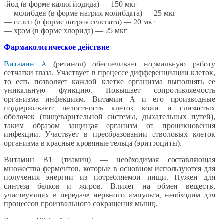
-йод (в форме калия йодида) — 150 мкг
— молибден (в форме натрия молибдата) — 25 мкг
— селен (в форме натрия селената) — 20 мкг
— хром (в форме хлорида) — 25 мкг
Фармакологическое действие
Витамин А
(ретинол) обеспечивает нормальную работу
сетчатки глаза. Участвует в процессе дифференциации клеток,
то есть позволяет каждой клетке организма выполнять ее
уникальную функцию. Повышает сопротивляемость
организма инфекциям. Витамин А и его производные
поддерживают целостность клеток кожи и слизистых
оболочек (пищеварительной системы, дыхательных путей),
таким образом защищая организм от проникновения
инфекции. Участвует в преобразовании стволовых клеток
организма в красные кровяные тельца (эритроциты).
Витамин В1 (тиамин) — необходимая составляющая
множества ферментов, которые в основном используются для
получения энергии из потребляемой пищи. Нужен для
синтеза белков и жиров. Влияет на обмен веществ,
участвующих в передаче нервного импульса, необходим для
процессов произвольного сокращения мышц.