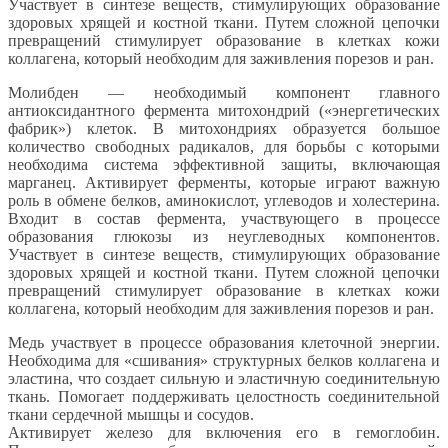
Участвует в синтезе веществ, стимулирующих образование
здоровых хрящей и костной ткани. Путем сложной цепочки
превращений стимулирует образование в клетках кожи
коллагена, который необходим для заживления порезов и ран.
Молибден — необходимый компонент главного
антиоксидантного фермента митохондрий («энергетических
фабрик») клеток. В митохондриях образуется большое
количество свободных радикалов, для борьбы с которыми
необходима система эффективной защиты, включающая
марганец. Активирует ферменты, которые играют важную
роль в обмене белков, аминокислот, углеводов и холестерина.
Входит в состав фермента, участвующего в процессе
образования глюкозы из неуглеводных компонентов.
Участвует в синтезе веществ, стимулирующих образование
здоровых хрящей и костной ткани. Путем сложной цепочки
превращений стимулирует образование в клетках кожи
коллагена, который необходим для заживления порезов и ран.
Медь участвует в процессе образования клеточной энергии.
Необходима для «сшивания» структурных белков коллагена и
эластина, что создает сильную и эластичную соединительную
ткань. Помогает поддерживать целостность соединительной
ткани сердечной мышцы и сосудов.
Активирует железо для включения его в гемоглобин.