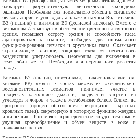
Витамин В2 (рибофлавин) является мощным антиоксидантом,
блокирует разрушительную деятельность свободных
радикалов. Необходим для нормального обмена в организме
белков, жиров и углеводов, а также витамина В6, витамина
В3 (ниацина) и витамина В9 (фолиевой кислоты). Вместе с
витамином А участвует в обеспечении цветового и светового
зрения, повышает остроту зрения и способность глаза
адаптироваться к темноте, необходим для нормального
функционирования сетчатки и хрусталика глаза. Оказывает
экранирующее влияние, защищая глаза от негативного
воздействия ультрафиолета. Необходим для включения в
гемоглобин железа. Необходим для нормального развития
плода.
Витамин В3 (ниацин, никотинамид, никотиновая кислота,
витамин РР) входит в состав множества окислительно-
восстановительных ферментов, принимает участие в
процессах клеточного дыхания, выделения энергии из
углеводов и жиров, а также в метаболизме белков. Влияет на
эритропоэз (процесс образования эритроцитов – красных
кровяных телец), секреторную и моторную функцию желудка
и кишечника. Расширяет периферические сосуды, тем самым
улучшая кровообращение и обмен веществ в коже и
подкожных тканях.