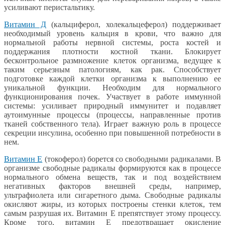
усиливают перистальтику.
Витамин Д
(кальциферол, холекальцеферол) поддерживает
необходимый уровень кальция в крови, что важно для
нормальной работы нервной системы, роста костей и
поддержания плотности костной ткани. Блокирует
бесконтрольное размножение клеток организма, ведущее к
таким серьезным патологиям, как рак. Способствует
подготовке каждой клетки организма к выполнению ее
уникальной функции. Необходим для нормального
функционирования почек. Участвует в работе иммунной
системы: усиливает природный иммунитет и подавляет
аутоимунные процессы (процессы, направленные против
тканей собственного тела). Играет важную роль в процессе
секреции инсулина, особенно при повышенной потребности в
нем.
Витамин Е
(токоферол) борется со свободными радикалами. В
организме свободные радикалы формируются как в процессе
нормального обмена веществ, так и под воздействием
негативных факторов внешней среды, например,
ультрафиолета или сигаретного дыма. Свободные радикалы
окисляют жиры, из которых построены стенки клеток, тем
самым разрушая их. Витамин Е препятствует этому процессу.
Кроме того, витамин Е предотвращает окисление