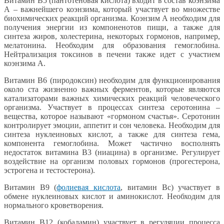
Витамин В5 (пантотеновая кислота) входит в состав коэнзима
А – важнейшего коэнзима, который участвует во множестве
биохимических реакций организма. Коэнзим А необходим для
получения энергии из компоненотов пищи, а также для
синтеза жиров, холестерина, некоторых гормонов, например,
мелатонина. Необходим для образования гемоглобина.
Нейтрализация токсинов в печени также идет с участием
коэнзима А.
Витамин В6 (пиродоксин) необходим для функционирования
около ста жизненно важных ферментов, которые являются
катализаторами важных химических реакций человеческого
организма. Участвует в процессах синтеза серотонина –
вещества, которое называют «гормоном счастья». Серотонин
контролирует эмоции, аппетит и сон человека. Необходим для
синтеза нуклеиновых кислот, а также для синтеза гема,
компонента гемоглобина. Может частично восполнять
недостаток витамина В3 (ниацина) в организме. Регулирует
воздействие на организм половых гормонов (прогестерона,
эстрогена и тестостерона).
Витамин В9 (
фолиевая кислота
, витамин Вс) участвует в
обмене нуклеиновых кислот и аминокислот. Необходим для
нормального кроветворения.
Витамин В12 (кобаламин) участвует в регуляции процесса