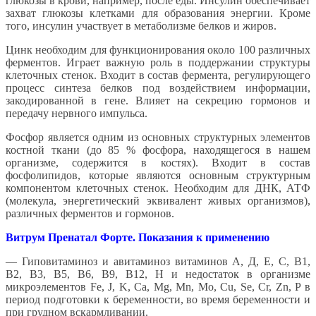
глюкозы в крови, например, после еды. Инсулин обеспечивает
захват глюкозы клетками для образования энергии. Кроме
того, инсулин участвует в метаболизме белков и жиров.
Цинк необходим для функционирования около 100 различных
ферментов. Играет важную роль в поддержании структуры
клеточных стенок. Входит в состав фермента, регулирующего
процесс синтеза белков под воздействием информации,
закодированной в гене. Влияет на секрецию гормонов и
передачу нервного импульса.
Фосфор является одним из основных структурных элементов
костной ткани (до 85 % фосфора, находящегося в нашем
организме, содержится в костях). Входит в состав
фосфолипидов, которые являются основным структурным
компонентом клеточных стенок. Необходим для ДНК, АТФ
(молекула, энергетический эквивалент живых организмов),
различных ферментов и гормонов.
Витрум Пренатал Форте. Показания к применению
— Гиповитаминоз и авитаминоз витаминов А, Д, Е, С, В1,
В2, В3, В5, В6, В9, В12, Н и недостаток в организме
микроэлементов Fe, J, K, Ca, Mg, Mn, Mo, Cu, Se, Cr, Zn, P в
период подготовки к беременности, во время беременности и
при грудном вскармливании.