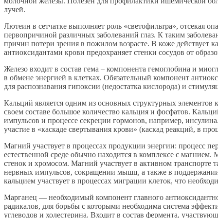
молочной железы. Полезен для профилактики ишемической боле
лучей.
Лютеин в сетчатке выполняет роль «светофильтра», отсекая оп
первопричиной различных заболеваний глаз. К таким заболевани
причин потери зрения в пожилом возрасте. В коже действует к
антиоксидантами крови предохраняет стенки сосудов от образ
Железо входит в состав гема – компонента гемоглобина и миог
в обмене энергией в клетках. Обязательный компонент антиокс
для распознавания гипоксии (недостатка кислорода) и стимул
Кальций является одним из основных структурных элементов ко
своем составе большое количество кальция и фосфатов. Кальц
импульсов и процессе секреции гормонов, например, инсулина
участие в «каскаде свертывания крови» (каскад реакций, в про
Магний участвует в процессах продукции энергии: процесс пе
естественной среде обычно находится в комплексе с магнием.
стенок и хромосом. Магний участвует в активном транспорте т
нервных импульсов, сокращении мышц, а также в поддержании 
кальцием участвует в процессах миграции клеток, что необходи
Марганец — необходимый компонент главного антиоксидантног
радикалов, для борьбы с которыми необходима система эффект
углеводов и холестерина. Входит в состав фермента, участвую