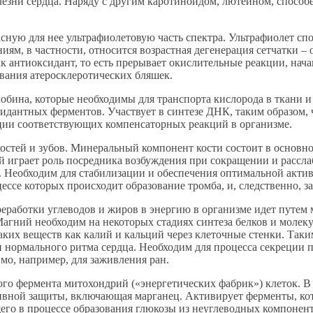
зни сердца. Наряду с другим каротиноидом, лютеином, способен
асную для нее ультрафиолетовую часть спектра. Ультрафиолет с
ям, в частности, относится возрастная дегенерация сетчатки – о
ак антиоксидант, то есть прерывает окислительные реакции, на
ования атеросклеротических бляшек.
лобина, которые необходимы для транспорта кислорода в ткани 
идантных ферментов. Участвует в синтезе ДНК, таким образом, 
яции соответствующих компенсаторных реакций в организме.
стей и зубов. Минеральный компонент кости состоит в основном
ий играет роль посредника возбуждения при сокращении и рассл
. Необходим для стабилизации и обеспечения оптимальной актив
цессе которых происходит образование тромба, и, следственно, з
реработки углеводов и жиров в энергию в организме идет путе
 Магний необходим на некоторых стадиях синтеза белков и моле
аких веществ как калий и кальций через клеточные стенки. Таки
нормального ритма сердца. Необходим для процесса секреции п
мо, например, для заживления ран.
о фермента митохондрий («энергетических фабрик») клеток. В 
ивной защиты, включающая марганец. Активирует ферменты, кот
щего в процессе образования глюкозы из неуглеводных компонен