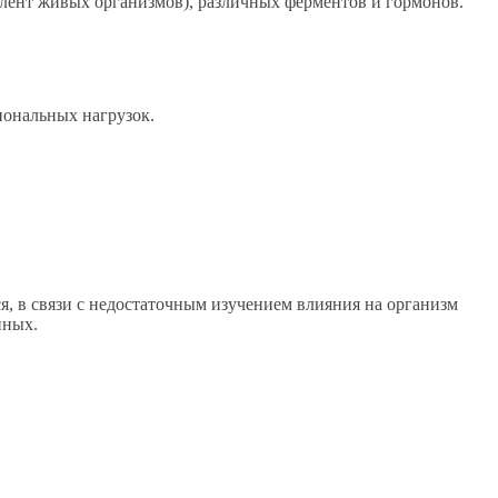
лент живых организмов), различных ферментов и гормонов.
иональных нагрузок.
, в связи с недостаточным изучением влияния на организм
нных.