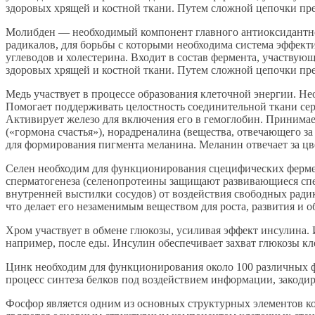
здоровых хрящей и костной ткани. Путем сложной цепочки пре
Молибден — необходимый компонент главного антиоксидантног
радикалов, для борьбы с которыми необходима система эффект
углеводов и холестерина. Входит в состав фермента, участвую
здоровых хрящей и костной ткани. Путем сложной цепочки пре
Медь участвует в процессе образования клеточной энергии. Не
Помогает поддерживать целостность соединительной ткани се
Активирует железо для включения его в гемоглобин. Принимае
(«гормона счастья»), норадреналина (вещества, отвечающего з
для формирования пигмента меланина. Меланин отвечает за цве
Селен необходим для функционирования сцецифических ферме
сперматогенеза (селенопротеины защищают развивающиеся спер
внутренней выстилки сосудов) от воздействия свободных ради
что делает его незаменимым веществом для роста, развития и 
Хром участвует в обмене глюкозы, усиливая эффект инсулина
например, после еды. Инсулин обеспечивает захват глюкозы кл
Цинк необходим для функционирования около 100 различных ф
процесс синтеза белков под воздействием информации, закодир
Фосфор является одним из основных структурных элементов кос