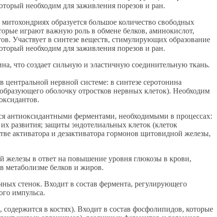
оторый необходим для заживления порезов и ран.
 митохондриях образуется большое количество свободных
орые играют важную роль в обмене белков, аминокислот,
тов. Участвует в синтезе веществ, стимулирующих образование
оторый необходим для заживления порезов и ран.
ина, что создает сильную и эластичную соединительную ткань.
 центральной нервной системе: в синтезе серотонина
а, образующего оболочку отростков нервных клеток). Необходим
оксидантов.
ся антиоксидантными ферментами, необходимыми в процессах:
их развития; защиты эндотелиальных клеток (клеток
стве активатора и дезактиватора гормонов щитовидной железы,
й железы в ответ на повышение уровня глюкозы в крови,
 в метаболизме белков и жиров.
ных стенок. Входит в состав фермента, регулирующего
ого импульса.
 содержится в костях). Входит в состав фосфолипидов, которые