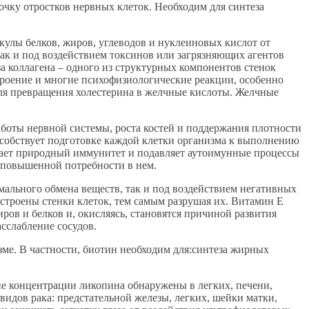
чку отростков нервных клеток. Необходим для синтеза
улы белков, жиров, углеводов и нуклеиновых кислот от
так и под воздействием токсинов или загрязняющих агентов
за коллагена – одного из структурных компонентов стенок
астроение и многие психофизиологические реакции, особенно
 для превращения холестерина в желчные кислоты. Желчные
аботы нервной системы, роста костей и поддержания плотности
пособствует подготовке каждой клетки организма к выполнению
вает природный иммунитет и подавляет аутоимунные процессы
и повышенной потребности в нем.
мального обмена веществ, так и под воздействием негативных
строены стенки клеток, тем самым разрушая их. Витамин Е
ров и белков и, окисляясь, становятся причиной развития
сслабление сосудов.
ме. В частности, биотин необходим для:синтеза жирных
ие концентрации ликопина обнаружены в легких, печени,
идов рака: предстательной железы, легких, шейки матки,