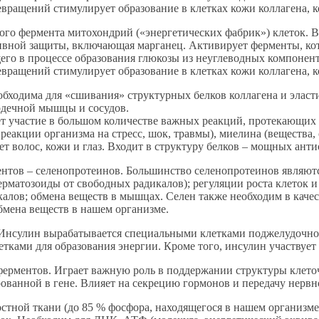
вращений стимулирует образование в клетках кожи коллагена, к
о фермента митохондрий («энергетических фабрик») клеток. В
ивной защиты, включающая марганец. Активирует ферменты, кот
щего в процессе образования глюкозы из неуглеводных компонен
вращений стимулирует образование в клетках кожи коллагена, к
обходима для «сшивания» структурных белков коллагена и эласт
рдечной мышцы и сосудов.
т участие в большом количестве важных реакций, протекающих в
а реакции организма на стресс, шок, травмы), миелина (веществ
т волос, кожи и глаз. Входит в структуру белков – мощных анти
нтов – селенопротеинов. Большинство селенопротеинов являют
матозоиды от свободных радикалов); регуляции роста клеток и 
калов; обмена веществ в мышцах. Селен также необходим в каче
обмена веществ в нашем организме.
. Инсулин вырабатывается специальными клетками поджелудочно
етками для образования энергии. Кроме того, инсулин участвует
ерментов. Играет важную роль в поддержании структуры клеточ
ованной в гене. Влияет на секрецию гормонов и передачу нервн
тной ткани (до 85 % фосфора, находящегося в нашем организме,