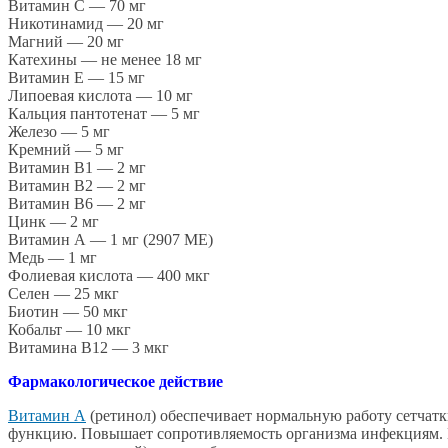
Витамин С — 70 мг
Никотинамид — 20 мг
Магний — 20 мг
Катехины — не менее 18 мг
Витамин Е — 15 мг
Липоевая кислота — 10 мг
Кальция пантотенат — 5 мг
Железо — 5 мг
Кремний — 5 мг
Витамин В1 — 2 мг
Витамин В2 — 2 мг
Витамин В6 — 2 мг
Цинк — 2 мг
Витамин А — 1 мг (2907 МЕ)
Медь — 1 мг
Фолиевая кислота — 400 мкг
Селен — 25 мкг
Биотин — 50 мкг
Кобальт — 10 мкг
Витамина В12 — 3 мкг
Фармакологическое действие
Витамин А
(ретинол) обеспечивает нормальную работу сетчатк
функцию. Повышает сопротивляемость организма инфекциям. В