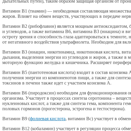
дыхательных путей), таким образом защищая организм от прон
Витамин В1 (тиамин) — необходимая составляющая множества 
жиров. Влияет на обмен веществ, участвующих в передаче нер
Витамин В2 (рибофлавин) является мощным антиоксидантом, б
и углеводов, а также витамина В6, витамина В3 (ниацина) и в
остроту зрения и способность глаза адаптироваться к темноте
от негативного воздействия ультрафиолета. Необходим для вкл
Витамин В3 (ниацин, никотинамид, никотиновая кислота, вита
дыхания, выделения энергии из углеводов и жиров, а также в 
моторную функцию желудка и кишечника. Расширяет периферич
Витамин В5 (пантотеновая кислота) входит в состав коэнзима
получения энергии из компоненотов пищи, а также для синтез
токсинов в печени также идет с участием коэнзима А.
Витамин В6 (пиродоксин) необходим для функционирования ок
организма. Участвует в процессах синтеза серотонина – вещес
нуклеиновых кислот, а также для синтеза гема, компонента ге
половых гормонов (прогестерона, эстрогена и тестостерона).
Витамин В9 (
фолиевая кислота
, витамин Вс) участвует в обме
Витамин В12 (кобаламин) участвует в регуляции процесса обме