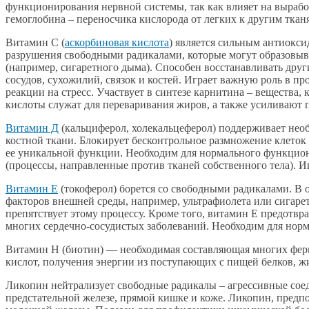
функционирования нервной системы, так как влияет на выраб
гемоглобина – переносчика кислорода от легких к другим ткан
Витамин С (
аскорбиновая кислота
) является сильным антиокс
разрушения свободными радикалами, которые могут образовыва
(например, сигаретного дыма). Способен восстанавливать друг
сосудов, сухожилий, связок и костей. Играет важную роль в п
реакции на стресс. Участвует в синтезе карнитина – вещества
кислоты служат для переваривания жиров, а также усиливают п
Витамин Д
(кальциферол, холекальцеферол) поддерживает необ
костной ткани. Блокирует бесконтрольное размножение клеток
ее уникальной функции. Необходим для нормального функцион
(процессы, направленные против тканей собственного тела). 
Витамин Е
(токоферол) борется со свободными радикалами. В 
факторов внешней среды, например, ультрафиолета или сигаре
препятствует этому процессу. Кроме того, витамин Е предотвра
многих сердечно-сосудистых заболеваний. Необходим для нор
Витамин Н (биотин) — необходимая составляющая многих ферм
кислот, получения энергии из поступающих с пищей белков, жи
Ликопин нейтрализует свободные радикалы – агрессивные сое
предстательной железе, прямой кишке и коже. Ликопин, предпо