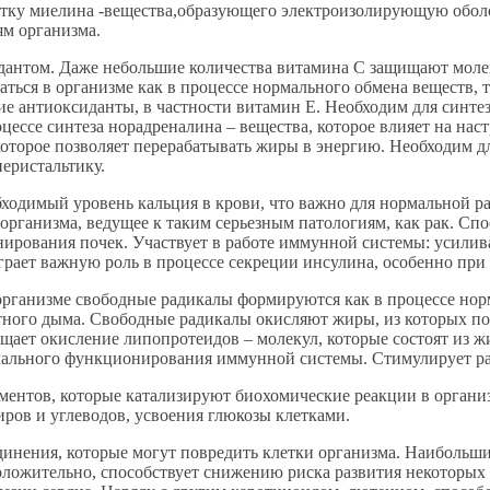
отку миелина -вещества,образующего электроизолирующую оболо
ям организма.
идантом. Даже небольшие количества витамина С защищают молек
ться в организме как в процессе нормального обмена веществ, 
ие антиоксиданты, в частности витамин Е. Необходим для синте
роцессе синтеза норадреналина – вещества, которое влияет на н
, которое позволяет перерабатывать жиры в энергию. Необходим
еристальтику.
ходимый уровень кальция в крови, что важно для нормальной р
 организма, ведущее к таким серьезным патологиям, как рак. С
ирования почек. Участвует в работе иммунной системы: усили
Играет важную роль в процессе секреции инсулина, особенно пр
организме свободные радикалы формируются как в процессе нор
тного дыма. Свободные радикалы окисляют жиры, из которых по
щает окисление липопротеидов – молекул, которые состоят из жи
мального функционирования иммунной системы. Стимулирует ра
ентов, которые катализируют биохомические реакции в организ
ров и углеводов, усвоения глюкозы клетками.
динения, которые могут повредить клетки организма. Наибольш
ложительно, способствует снижению риска развития некоторых в