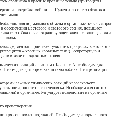
ток организма в красные кровяные тельца (эритроциты).
ергии из потребляемой пищи. Нужен для синтеза белков и
щения мышц.
еобходим для нормального обмена в организме белков, жиров
 в обеспечении цветового и светового зрения, повышает
алика глаза. Оказывает экранирующее влияние, защищая глаза
ия плода.
ьных ферментов, принимает участие в процессах клеточного
 эритроцитов – красных кровяных телец), секреторную и
еств в коже и подкожных тканях.
химических реакций организма. Коэнзим А необходим для
а. Необходим для образования гемоглобина. Нейтрализация
заторами важных химических реакций человеческого
ует эмоции, аппетит и сон человека. Необходим для синтеза
ниацина) в организме. Регулирует воздействие на организм
го кроветворения.
ации (восстановлению) тканей. Необходим для нормального