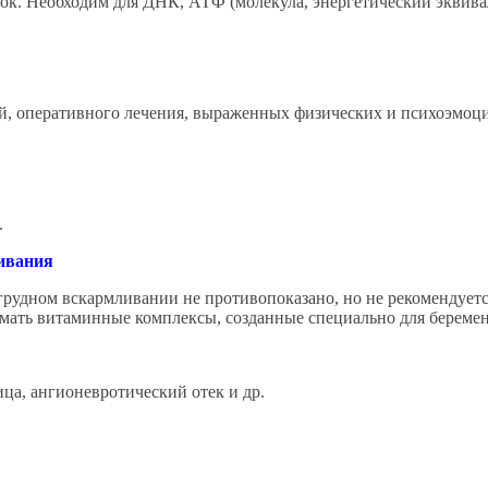
к. Необходим для ДНК, АТФ (молекула, энергетический эквива
й, оперативного лечения, выраженных физических и психоэмоц
.
ливания
удном вскармливании не противопоказано, но не рекомендуется
имать витаминные комплексы, созданные специально для береме
ца, ангионевротический отек и др.