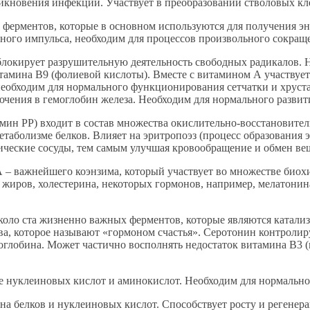
икновения инфекции. Участвует в преобразовании стволовых кле
ферментов, которые в основном используются для получения эн
вного импульса, необходим для процессов произвольного сокра
локирует разрушительную деятельность свободных радикалов. Н
итамина В9 (фолиевой кислоты). Вместе с витамином А участвует
, необходим для нормального функционирования сетчатки и хруст
ючения в гемоглобин железа. Необходим для нормального развит
мин РР) входит в состав множества окислительно-восстановител
метаболизме белков. Влияет на эритропоэз (процесс образования
еские сосуды, тем самым улучшая кровообращение и обмен вещ
 А – важнейшего коэнзима, который участвует во множестве био
а жиров, холестерина, некоторых гормонов, например, мелатонин
оло ста жизненно важных ферментов, которые являются катали
тва, которое называют «гормоном счастья». Серотонин контролир
моглобина. Может частично восполнять недостаток витамина В3 (
не нуклеиновых кислот и аминокислот. Необходим для нормально
на белков и нуклеиновых кислот. Способствует росту и регенер