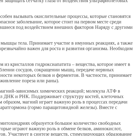
 защищать сетчатку глаза от воздействия ультрафиолетовых
пособен вызывать окислительные процессы, которые становятся
пасное заболевание, которое стоит на первом месте среди
чавшиеся под воздействием внешних факторов Наряду с другими
и мышцы тела. Принимает участие в имунных реакциях, а также
чрезвычайно важен для роста и развития организма. Необходим
 из кристаллов гидроксиапатита – вещества, которое имеет в
аблении сосудов, сокращении мышц, передаче нервных
ности некоторых белков и ферментов. В частности, принимает
аживление пореза или раны).
м магний-зависимых химических реакций; молекула АТФ в
кул ДНК и РНК. Поддерживает структуру костей, клеточных
м образом, магний играет важную роль в процессах передачи
аратгормона (гормо паращитовидной железы). Вместе с
митохондриях образуется большое количество свободных
орые играют важную роль в обмене белков, аминокислот,
тов. Участвует в синтезе веществ, стимулирующих образование