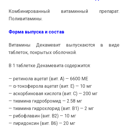
Комбинированный витаминный препарат.
Поливитамины.
Форма выпуска и состав
Витамины Декамевит выпускаются в виде
таблеток, покрытых оболочкой.
В 1 таблетке Декамевита содержится:
— ретинола ацетат (вит. А) — 6600 МЕ
— α-токоферола ацетат (вит. E) — 10 мг
— аскорбиновая кислота (вит. С) — 200 мг
— тиамина гидробромид — 2.58 мг
— тиамина гидрохлорид (вит. B1) — 2 мг
— рибофлавин (вит. B2) — 10 мг
— пиридоксин (вит. B6) — 20 мг